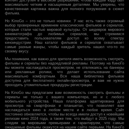
контент доступен в высоком разрешении, чтобы каждый кадр был
максимально четким и насыщенным деталями. Мы уверены, что
качественная картинка важна для полного погружения в сюжет
фильма.
Но KinoGo – это не только новинки. У нас есть также огромный
выбор проверенных временем классических фильмов и сериалов,
которые стали частью мировой культуры. От шедевров мирового
кинематографа до любимых сериалов, мы стремимся
предоставить пользователям доступ ко всему спектру
киноиндустрии. Наш каталог фильмов и сериалов охватывает
самые разные жанры, чтобы каждый зритель нашел что-то по
своему вкусу.
Мы понимаем, как важно для зрителя иметь возможность смотреть
фильмы и сериалы без надоедливой рекламы. Поэтому на КиноГо
вы можете наслаждаться просмотром, не отвлекаясь на баннеры
или рекламные ролики, что делает использование сайта
максимально комфортным. Вся наша библиотека фильмов
доступна для бесплатного онлайн-просмотра, и вам не нужно
проходить утомительные процедуры регистрации.
На KinoGo мы предлагаем вам возможность смотреть фильмы и
сериалы не только с вашего компьютера, но и с любого
мобильного устройства. Наша платформа адаптирована для
просмотра на смартфонах и планшетах, что позволяет вам
наслаждаться кино в любом месте и в любое время. Сайт
постоянно обновляется, чтобы вы всегда имели доступ к новейшим
релизам кино 2024 года, а также тем, что выйдут в 2025 году. Мы
следим за мировыми премьерами и гарантируем, что самые
ожидаемые фильмы окажутся на нашем сайте первыми. На КиноГо