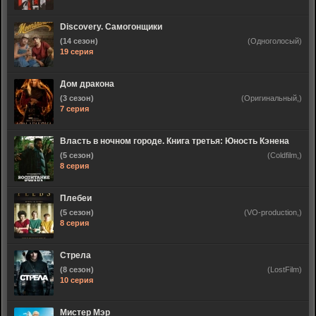
Discovery. Самогонщики
(14 сезон)
(Одноголосый)
19 серия
Дом дракона
(3 сезон)
(Оригинальный,)
7 серия
Власть в ночном городе. Книга третья: Юность Кэнена
(5 сезон)
(Coldfilm,)
8 серия
Плебеи
(5 сезон)
(VO-production,)
8 серия
Стрела
(8 сезон)
(LostFilm)
10 серия
Мистер Мэр