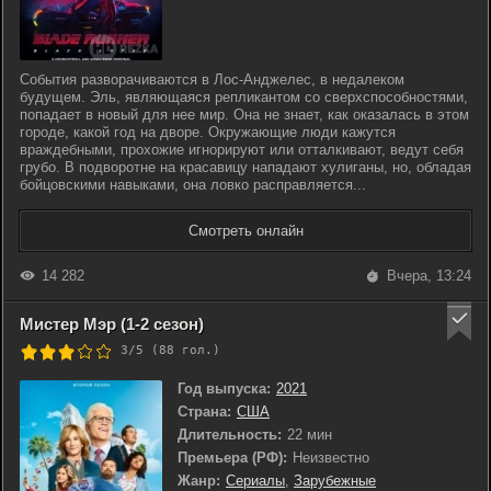
События разворачиваются в Лос-Анджелес, в недалеком
будущем. Эль, являющаяся репликантом со сверхспособностями,
попадает в новый для нее мир. Она не знает, как оказалась в этом
городе, какой год на дворе. Окружающие люди кажутся
враждебными, прохожие игнорируют или отталкивают, ведут себя
грубо. В подворотне на красавицу нападают хулиганы, но, обладая
бойцовскими навыками, она ловко расправляется...
Смотреть онлайн
14 282
Вчера, 13:24
Мистер Мэр (1-2 сезон)
3/5 (
88
гол.)
Год выпуска:
2021
Страна:
США
Длительность:
22 мин
Премьера (РФ):
Неизвестно
Жанр:
Сериалы
,
Зарубежные