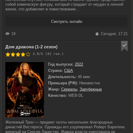
собой комическую фигуру, который страдает от неудач в личной
жизни, что добавляет в повествование...
Смотреть онлайн
19
Сегодня, 17:21
Дом дракона (1-2 сезон)
3.9/5 (
42
гол.)
Год выпуска:
2022
Страна:
США
Длительность:
45 мин
Премьера (РФ):
Неизвестно
Жанр:
Сериалы
,
Зарубежные
Качество:
WEB-DL
Железный Трон — предмет охоты нескольких благородных
династий Вестероса. Однажды его узурпировал Роберт Баратеон,
женатый на Серсее Ланистер. Жажда власти уничтожила не