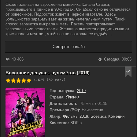
Сюжет завязан на взрослении мальчика Кэнана Старка,
проживавшего в Квинсе в 90-х годах. Он абсолютно не отличается
от ровесников. Подросток живет в черном квартале. Здесь
большинство зарабатывает на жизнь нелегальным путем. Такой
способ заработка выбрала и мать. Ракель приторговывает
запрещенными веществами. Женщина пытается оградить сына от
криминала и мечтает, чтобы он не повторял ее судьбу....
Смотреть онлайн
40 403
Сегодня, 00:03
Восстание девушек-пулемётов (2019)
4.6/5 (
82
гол.)
Год выпуска:
2019
Страна:
Япония
Длительность:
75 мин. / 01:15
Премьера (РФ):
Неизвестно
Жанр:
Фильмы 2019
,
Боевики
,
Комедии
Качество:
BDRip