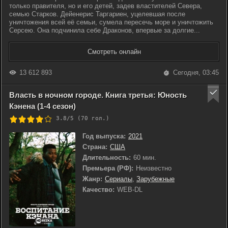
только правителя, но и его детей, задев властителей Севера,
семью Старков. Дейенерис Таргариен, уцелевшая после
уничтожения всей её семьи, сумела пересечь море и уничтожить
Серсею. Она подчинила себе Драконов, впервые за долгие...
Смотреть онлайн
13 612 893
Сегодня, 03:45
Власть в ночном городе. Книга третья: Юность
Кэнена (1-4 сезон)
3.8/5 (
70
гол.)
Год выпуска:
2021
Страна:
США
Длительность:
60 мин.
Премьера (РФ):
Неизвестно
Жанр:
Сериалы
,
Зарубежные
Качество:
WEB-DL