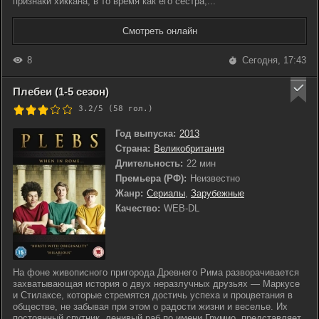
признаки хиккана, в то время как его сестра,...
Смотреть онлайн
8
Сегодня, 17:43
Плебеи (1-5 сезон)
3.2/5 (
58
гол.)
Год выпуска:
2013
Страна:
Великобритания
Длительность:
22 мин
Премьера (РФ):
Неизвестно
Жанр:
Сериалы
,
Зарубежные
Качество:
WEB-DL
На фоне живописного пригорода Древнего Рима разворачивается
захватывающая история о двух неразлучных друзьях — Маркусе
и Стилаксе, которые стремятся достичь успеха и процветания в
обществе, не забывая при этом о радости жизни и веселье. Их
постоянный спутник, ленивый раб по имени Грумио, представляет