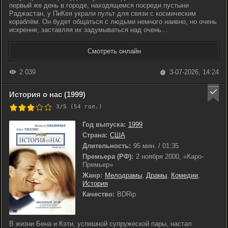
первый же день в городе, находящемся посреди пустыни
Раджастан, у ПиКея украли пульт для связи с космическим
кораблём. Он будет общаться с людьми немного наивно, но очень
искренне, заставляя их задумываться над очень...
Смотреть онлайн
2 039
3-07-2026, 14:24
История о нас (1999)
3/5 (
54
гол.)
Год выпуска:
1999
Страна:
США
Длительность:
95 мин. / 01:35
Премьера (РФ):
2 ноября 2000, «Каро-
Премьер»
Жанр:
Мелодрамы
,
Драмы
,
Комедии
,
История
Качество:
BDRip
В жизни Бена и Кэти, успешной супружеской пары, настал