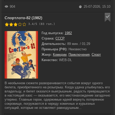
904
25-07-2026, 15:10
Спортлото-82 (1982)
3.4/5 (
83
гол.)
Год выпуска:
1982
Страна:
СССР
Длительность:
89 мин. / 01:29
Премьера (РФ):
Неизвестно
Жанр:
Комедии
,
Приключения
,
Спорт
Качество:
WEB-DL
В необычном сюжете разворачиваются события вокруг одного
билета, приобретенного на розыгрыш. Когда удача улыбнулась его
владельцу, и билет оказался выигрышным, радость превращается
в настоящий хаос — оказывается, его местонахождение загадочно
утеряно. Главные герои, одержимые идеей вернуть потерянное
сокровище, погружаются в череду комичных и курьезных
ситуаций, которые не оставляют равнодушным...