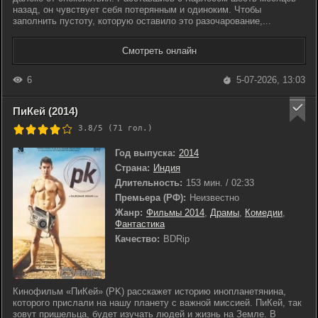
назад, он чувствует себя потерянным и одиноким. Чтобы
заполнить пустоту, которую оставило это разочарование,...
Смотреть онлайн
6
5-07-2026, 13:03
ПиКей (2014)
3.8/5 (
71
гол.)
Год выпуска:
2014
Страна:
Индия
Длительность:
153 мин. / 02:33
Премьера (РФ):
Неизвестно
Жанр:
Фильмы 2014
,
Драмы
,
Комедии
,
Фантастика
Качество:
BDRip
Кинофильм «ПиКей» (PK) расскажет историю инопланетянина,
которого прислали на нашу планету с важной миссией. ПиКей, так
зовут пришельца, будет изучать людей и жизнь на Земле. В