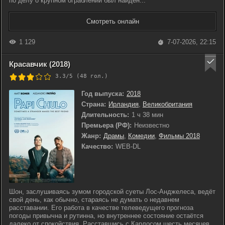
по делу о крупном ограблении был найден...
Смотреть онлайн
1 129
7-07-2026, 22:15
Красавчик (2018)
3.3/5 (
48
гол.)
Год выпуска:
2018
Страна:
Ирландия
,
Великобритания
Длительность:
1 ч 38 мин
Премьера (РФ):
Неизвестно
Жанр:
Драмы
,
Комедии
,
Фильмы 2018
Качество:
WEB-DL
Шон, заслушиваясь зумом городской суеты Лос-Анджелеса, ведёт
свой день, как обычно, стараясь не думать о недавнем
расставании. Его работа в качестве телеведущего прогноза
погоды привычна и рутинна, но внутреннее состояние остаётся
далеко от спокойствия. Расставшись с Карлосом шесть месяцев