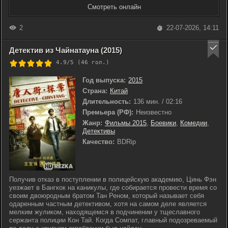
Смотреть онлайн
2
22-07-2026, 14:11
Детектив из Чайнатауна (2015)
4.9/5 (
46
гол.)
Год выпуска:
2015
Страна:
Китай
Длительность:
136 мин. / 02:16
Премьера (РФ):
Неизвестно
Жанр:
Фильмы 2015
,
Боевики
,
Комедии
,
Детективы
Качество:
BDRip
Получив отказ в поступлении в полицейскую академию, Цинь Фэн
уезжает в Бангкок на каникулы, где собирается провести время со
своим двоюродным братом Тан Реном, который называет себя
одаренным частным детективом, хотя на самом деле является
мелким жуликом, находящемся в подчинении у тщеславного
сержанта полиции Кон Тай. Когда Сомпат, главный подозреваемый