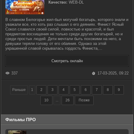
Качество:
WEB-DL
В славном Белогорье жил-был могучий богатырь, которого знали и
уважали все, кто хоть раз слышал о его деяниях. Финист Ясный
Сокол славился своей силой, ловкостью и красотой, и был
предметом восхищения не только среди других богатырей, но и
среди простых людей. Дети мечтали быть похожими на него, а
девушки теряли голову от его обаяния. Однако за этой
украшенной славой скрывалась гордость Финиста,...
Смотреть онлайн
337
17-03-2025, 09:22
Раньше
1
2
3
4
5
6
7
8
9
10
...
26
Позже
Фильмы ПРО