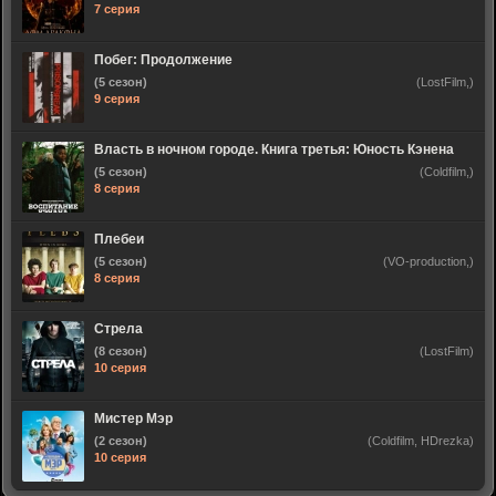
7 серия
Побег: Продолжение
(5 сезон)
(LostFilm,)
9 серия
Власть в ночном городе. Книга третья: Юность Кэнена
(5 сезон)
(Coldfilm,)
8 серия
Плебеи
(5 сезон)
(VO-production,)
8 серия
Стрела
(8 сезон)
(LostFilm)
10 серия
Мистер Мэр
(2 сезон)
(Coldfilm, HDrezka)
10 серия