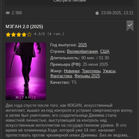
Смотреть онлайн
2 388
23-09-2025, 13:21
М3ГАН 2.0 (2025)
4.3/5 (
4
гол.)
Год выпуска:
2025
Страна:
Великобритания
,
США
Длительность:
90 мин. / 01:30
Премьера (РФ):
25 июня 2025
Жанр:
Новинки
,
Триллеры
,
Ужасы
,
Фантастика
,
Фильмы 2025
Качество:
TS
Два года спустя после того, как M3GAN, искусственный
интеллект, вышел из-под контроля и устроил смертоносную волну,
а затем был уничтожен, его создательница Джемма стала
известной личностью, выступающей за контроль над
искусственным интеллектом на государственном уровне. В это
время её племянница Кэди, которой уже 14 лет, начинает
протестовать против чрезмерной опеки Джеммы. Без их ведома,...