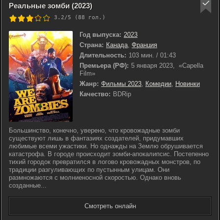
Реальные зомби (2023)
3.2/5 (
88
гол.)
Год выпуска:
2023
Страна:
Канада
,
Франция
Длительность:
103 мин. / 01:43
Премьера (РФ):
5 января 2023, «Capella
Film»
Жанр:
Фильмы 2023
,
Комедии
,
Новинки
Качество:
BDRip
Большинство, конечно, уверено, что кровожадные зомби
существуют лишь в фантазиях создателей, придумавших
любимые всеми ужастики. Но однажды на Землю обрушивается
катастрофа. В городе происходит зомби-апокалипсис. Постепенно
тихий городок превратился в логово кровожадных монстров, по
традиции разгуливающих по пустынным улицам. Они
размножаются с молниеносной скоростью. Однако вновь
созданные...
Смотреть онлайн