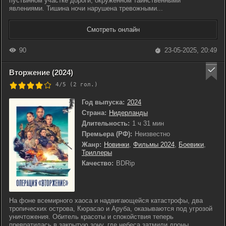
пустынном участке дороги, окруженном таинственными
явлениями. Тишина ночи нарушена тревожными...
Смотреть онлайн
90
23-05-2025, 20:49
Вторжение (2024)
4/5 (
2
гол.)
Год выпуска:
2024
Страна:
Нидерланды
Длительность:
1 ч 31 мин
Премьера (РФ):
Неизвестно
Жанр:
Новинки
,
Фильмы 2024
,
Боевики
,
Триллеры
Качество:
BDRip
На фоне всемирного хаоса и надвигающейся катастрофы, два
тропических острова, Кюрасао и Аруба, оказываются под угрозой
уничтожения. Обитель красоты и спокойствия теперь
превратилась в закрытую зону, где небеса затмили дроны,