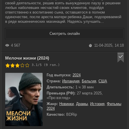
своей деятельности, решив взять вынужденную паузу в решении
любых наболевших несчастий своих клиентов, подойдя
ответственно к воспитанию сына, оставшегося в полном
одиночестве, после ареста матери ребенка Даши, подозреваемой
в ряде мошеннических махинаций. Надеясь улучшить...
Смотреть онлайн
4 567
11-04-2025, 14:18
Мелочи жизни (2024)
3.1/5 (
9
гол.)
Год выпуска:
2024
Страна:
Ирландия
,
Бельгия
,
США
Длительность:
1 ч 38 мин
Премьера (РФ):
27 марта 2025,
«Про:взгляд»
Жанр:
Новинки
,
Драмы
,
История
,
Фильмы
2024
Качество:
BDRip