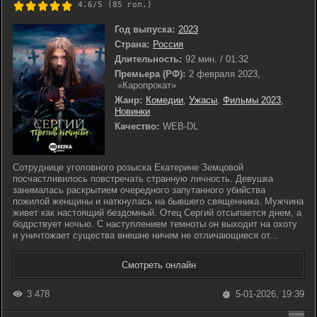
4.6/5 (
85
гол.)
Год выпуска:
2023
Страна:
Россия
Длительность:
92 мин. / 01:32
Премьера (РФ):
2 февраля 2023,
«Каропрокат»
Жанр:
Комедии
,
Ужасы
,
Фильмы 2023
,
Новинки
Качество:
WEB-DL
Сотруднице уголовного розыска Екатерине Земцовой
посчастливилось повстречать странную личность. Девушка
занималась раскрытием очередного запутанного убийства
пожилой женщины и наткнулась на бывшего священника. Мужчина
живет как настоящий бездомный. Отец Сергий отсыпается днем, а
бодрствует ночью. С наступлением темноты он выходит на охоту
и уничтожает существа внешне ничем не отличающиеся от...
Смотреть онлайн
3 478
5-01-2026, 19:39