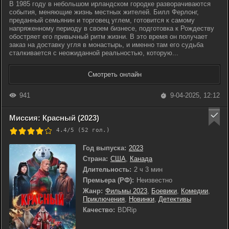
В 1985 году в небольшом ирландском городке разворачиваются
события, меняющие жизнь местных жителей. Билл Ферлонг,
преданный семьянин и торговец углем, готовится к самому
напряженному периоду в своем бизнесе, подготовка к Рождеству
обостряет его привычный ритм жизни. В это время он получает
заказ на доставку угля в монастырь, и именно там его судьба
сталкивается с неожиданной реальностью, которую...
Смотреть онлайн
941
9-04-2025, 12:12
Миссия: Красный (2023)
4.4/5 (
52
гол.)
Год выпуска:
2023
Страна:
США
,
Канада
Длительность:
2 ч 3 мин
Премьера (РФ):
Неизвестно
Жанр:
Фильмы 2023
,
Боевики
,
Комедии
,
Приключения
,
Новинки
,
Детективы
Качество:
BDRip