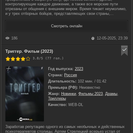
контролирующие каждое движение, а также все морские пути
отрезаны от общения с внешним миром. Время тикает неумолимо,
и у трех отборных бойцов, представляющих свои страны,...
Смотреть онлайн
186
12-05-2025, 23:39
Триггер. Фильм (2023)
3.8/5 (
77
гол.)
Год выпуска:
2023
Страна:
Россия
Длительность:
102 мин. / 01:42
Премьера (РФ):
Неизвестно
Жанр:
Новинки
,
Фильмы 2023
,
Драмы
,
Триллеры
Качество:
WEB-DL
Заработав репутацию одного из самых необычных и действенных
психотерапевтов столицы, Артем Стрелецкий всерьез устал от