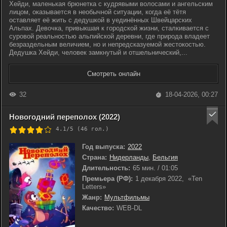
Хейди, маленькая брюнетка с кудрявыми волосами и ангельским
лицом, оказывается в необычной ситуации, когда её тётя
оставляет её жить с дедушкой в уединённых Швейцарских
Альпах. Девочка, привыкшая к городской жизни, сталкивается с
суровой реальностью альпийской деревни, где природа владеет
безраздельным величием, но и непредсказуемой жестокостью.
Дедушка Хейди, человек замкнутый и отшельнический,...
Смотреть онлайн
32
18-04-2026, 00:27
Новогодний переполох (2022)
4.1/5 (
46
гол.)
Год выпуска:
2022
Страна:
Нидерланды
,
Бельгия
Длительность:
65 мин. / 01:05
Премьера (РФ):
1 декабря 2022, «Ten
Letters»
Жанр:
Мультфильмы
Качество:
WEB-DL