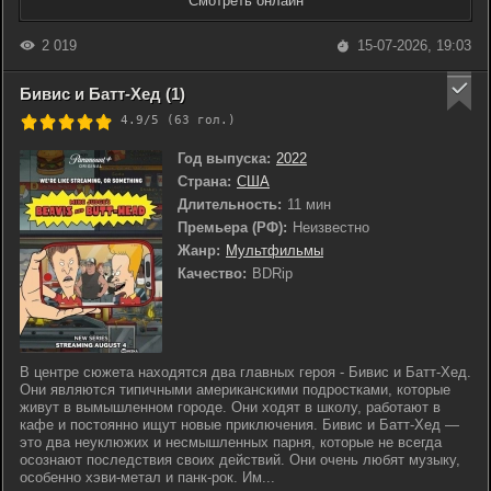
Смотреть онлайн
2 019
15-07-2026, 19:03
Бивис и Батт-Хед (1)
4.9/5 (
63
гол.)
Год выпуска:
2022
Страна:
США
Длительность:
11 мин
Премьера (РФ):
Неизвестно
Жанр:
Мультфильмы
Качество:
BDRip
В центре сюжета находятся два главных героя - Бивис и Батт-Хед.
Они являются типичными американскими подростками, которые
живут в вымышленном городе. Они ходят в школу, работают в
кафе и постоянно ищут новые приключения. Бивис и Батт-Хед —
это два неуклюжих и несмышленных парня, которые не всегда
осознают последствия своих действий. Они очень любят музыку,
особенно хэви-метал и панк-рок. Им...