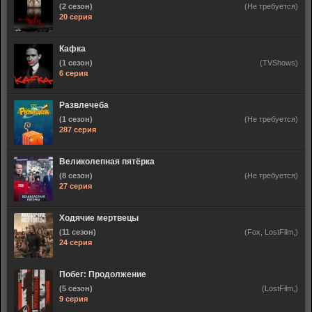
(2 сезон)
(Не требуется)
20 серия
Кафка
(1 сезон)
(TVShows)
6 серия
Развлечеба
(1 сезон)
(Не требуется)
287 серия
Великолепная пятёрка
(8 сезон)
(Не требуется)
27 серия
Ходячие мертвецы
(11 сезон)
(Fox, LostFilm,)
24 серия
Побег: Продолжение
(5 сезон)
(LostFilm,)
9 серия