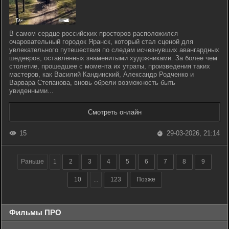
В самом сердце российских просторов расположился
очаровательный городок Яранск, который стал сценой для
увлекательного путешествия по следам исчезнувших авангардных
шедевров, оставленных знаменитыми художниками. За более чем
столетие, прошедшее с момента их утраты, произведения таких
мастеров, как Василий Кандинский, Александр Родченко и
Варвара Степанова, вновь обрели возможность быть
увиденными...
Смотреть онлайн
15
29-03-2026, 21:14
Раньше
1
2
3
4
5
6
7
8
9
10
...
123
Позже
Фильмы ПРО