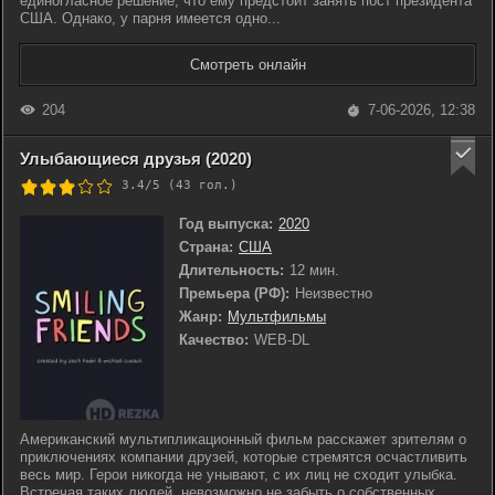
единогласное решение, что ему предстоит занять пост президента
США. Однако, у парня имеется одно...
Смотреть онлайн
204
7-06-2026, 12:38
Улыбающиеся друзья (2020)
3.4/5 (
43
гол.)
Год выпуска:
2020
Страна:
США
Длительность:
12 мин.
Премьера (РФ):
Неизвестно
Жанр:
Мультфильмы
Качество:
WEB-DL
Американский мультипликационный фильм расскажет зрителям о
приключениях компании друзей, которые стремятся осчастливить
весь мир. Герои никогда не унывают, с их лиц не сходит улыбка.
Встречая таких людей, невозможно не забыть о собственных