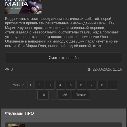
Когда жизнь ставит перед лицом трагических событий, порой
приходится принимать решительные и неожиданные меры. Так,
Мария Хрупова, простая женщина из маленькой деревни,
сталкивается с невероятными обстоятельствами, когда получает
ужасную новость о своём воспитаннике и племяннике Олеге.
Обвинение в нападении на молодую девушку парализует мир её
семьи. Для Марии Олег, выросший под её опекой, стал...
Смотреть онлайн
8
22-03-2026, 11:16
Раньше
1
2
3
4
5
6
7
8
9
10
...
136
Позже
Фильмы ПРО