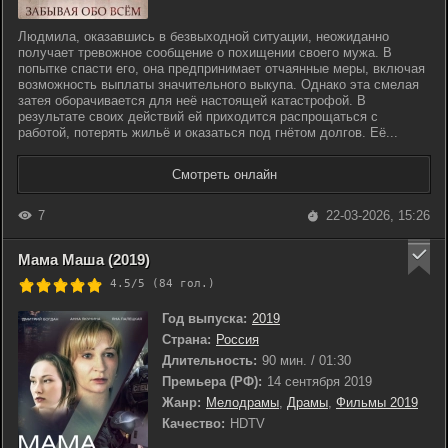
Людмила, оказавшись в безвыходной ситуации, неожиданно
получает тревожное сообщение о похищении своего мужа. В
попытке спасти его, она предпринимает отчаянные меры, включая
возможность выплаты значительного выкупа. Однако эта смелая
затея оборачивается для неё настоящей катастрофой. В
результате своих действий ей приходится распрощаться с
работой, потерять жильё и оказаться под гнётом долгов. Её...
Смотреть онлайн
7
22-03-2026, 15:26
Мама Маша (2019)
4.5/5 (
84
гол.)
Год выпуска:
2019
Страна:
Россия
Длительность:
90 мин. / 01:30
Премьера (РФ):
14 сентября 2019
Жанр:
Мелодрамы
,
Драмы
,
Фильмы 2019
Качество:
HDTV