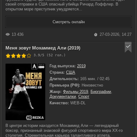
своей отправки в США опасный убийца Ричард Лоффлер. В
открытом море преступник умудряется...
Смотреть онлайн
13 436
27-03-2026, 14:27
Меня зовут Мохаммед Али (2019)
3.9/5 (
52
гол.)
Год выпуска:
2019
Страна:
США
Длительность:
165 мин. / 02:45
Премьера (РФ):
Неизвестно
Жанр:
Фильмы 2019
,
Биографии
,
Документалки
,
Спорт
Качество:
WEB-DL
В центре истории находится Мохаммед Али — легендарный
боксер, признанный знаковой фигурой спортивного мира XX-го
столетия. Стремительная карьера талантливого атлета,