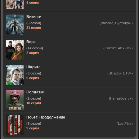
8 серия
Викинги
(6 сезон)
(BaibaKo, Субтитры,)
21 серия
Вера
(14 сезон)
(Coldfilm, AlexFilm,)
2 серия
Шарите
(3 сезон)
(Ultradox, ETV+)
6 серия
Солдатки
(2 сезон)
(Не требуется)
18 серия
Побег: Продолжение
(5 сезон)
(LostFilm,)
9 серия