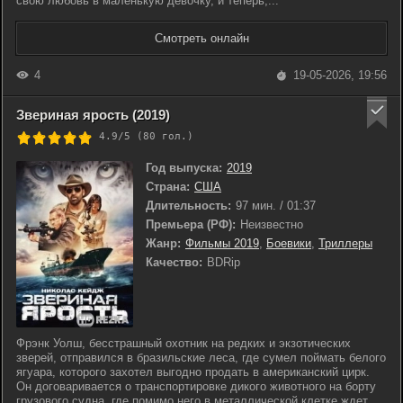
свою любовь в маленькую девочку, и теперь,...
Смотреть онлайн
4
19-05-2026, 19:56
Звериная ярость (2019)
4.9/5 (
80
гол.)
Год выпуска:
2019
Страна:
США
Длительность:
97 мин. / 01:37
Премьера (РФ):
Неизвестно
Жанр:
Фильмы 2019
,
Боевики
,
Триллеры
Качество:
BDRip
Фрэнк Уолш, бесстрашный охотник на редких и экзотических
зверей, отправился в бразильские леса, где сумел поймать белого
ягуара, которого захотел выгодно продать в американский цирк.
Он договаривается о транспортировке дикого животного на борту
грузового судна, где помимо него в металлической клетке ждет