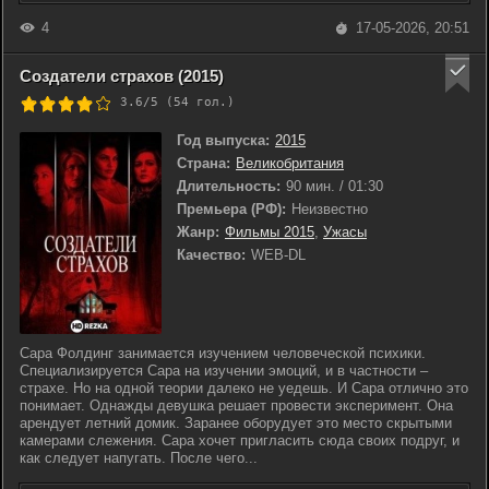
4
17-05-2026, 20:51
Создатели страхов (2015)
3.6/5 (
54
гол.)
Год выпуска:
2015
Страна:
Великобритания
Длительность:
90 мин. / 01:30
Премьера (РФ):
Неизвестно
Жанр:
Фильмы 2015
,
Ужасы
Качество:
WEB-DL
Сара Фолдинг занимается изучением человеческой психики.
Специализируется Сара на изучении эмоций, и в частности –
страхе. Но на одной теории далеко не уедешь. И Сара отлично это
понимает. Однажды девушка решает провести эксперимент. Она
арендует летний домик. Заранее оборудует это место скрытыми
камерами слежения. Сара хочет пригласить сюда своих подруг, и
как следует напугать. После чего...