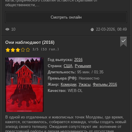
катастрофического события остаются скрытыми от
общественности,...
Смотреть онлайн
10
22-03-2026, 08:49
Они наблюдают (2016)
3/5 (
53
гол.)
Год выпуска:
2016
Страна:
США
,
Румыния
Длительность:
95 мин. / 01:35
Премьера (РФ):
Неизвестно
Жанр:
Комедии
,
Ужасы
,
Фильмы 2016
Качество:
WEB-DL
В одной из отдаленных и живописных точек Молдовы, где время,
кажется, остановилось, собирается команда, чтобы создать новый
эпизод своего телешоу. Ожидания сопутствуют им: волнение от
предстоящей работы и легкая недоуменность от отсутствия