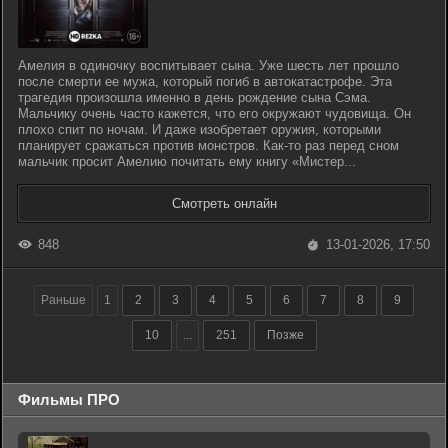
Амелия в одиночку воспитывает сына. Уже шесть лет прошло
после смерти ее мужа, который погиб в автокатастрофе. Эта
трагедия произошла именно в день рождение сына Сэма.
Мальчику очень часто кажется, что его окружают чудовища. Он
плохо спит по ночам. И даже изобретает оружия, которыми
планирует сражаться против монстров. Как-то раз перед сном
мальчик просит Амелию почитать ему книгу «Мистер...
Смотреть онлайн
848
13-01-2026, 17:50
Раньше
1
2
3
4
5
6
7
8
9
10
...
251
Позже
Фильмы ПРО