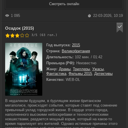
Смотреть онлайн
1 095
22-03-2026, 10:19
Осадок (2015)
3/5 (
63
гол.)
Год выпуска:
2015
Страна:
Великобритания
Длительность:
102 мин. / 01:42
Премьера (РФ):
Неизвестно
Жанр:
Драмы
,
Триллеры
,
Ужасы
,
Фантастика
,
Фильмы 2015
,
Детективы
Качество:
WEB-DL
В недалеком будущем, в бурлящем жизни британском
мегаполисе, происходят события, которые ставят под сомнение
привычный уклад городской жизни. В сердце этого города,
наполненного высокими небоскребами и технологическими
новшествами, раздается мощный взрыв, который на какое-то
время парализует его жителей. Однако истинные причины этого