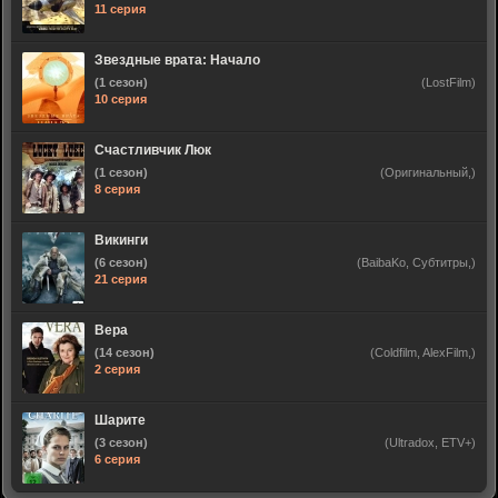
11 серия
Звездные врата: Начало
(1 сезон)
(LostFilm)
10 серия
Счастливчик Люк
(1 сезон)
(Оригинальный,)
8 серия
Викинги
(6 сезон)
(BaibaKo, Субтитры,)
21 серия
Вера
(14 сезон)
(Coldfilm, AlexFilm,)
2 серия
Шарите
(3 сезон)
(Ultradox, ETV+)
6 серия