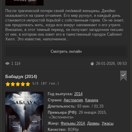
После трагической потери своей любимой женщины, Джеймс
оказывается на грани отчаяния. Его мир рухнул, и каждый день
становится непростой борьбой с собственным горем. Он не знает,
как продолжать жить, когда все вокруг напоминает о его утрате.
Внезапно, в этот темный период, он получает загадочное письмо
от нее, в котором она зовет его в таинственный городок Сайлент
Хилл. Это известие, наполненное...
Смотреть онлайн
1 114
26-01-2026, 09:53
Бабадук (2014)
5/5 (
87
гол.)
Год выпуска:
2014
Страна:
Австралия
,
Канада
Длительность:
93 мин. / 01:33
Премьера (РФ):
29 января 2015,
«Экспонента»
Жанр:
Фильмы 2014
,
Драмы
,
Ужасы
Качество:
BDRip