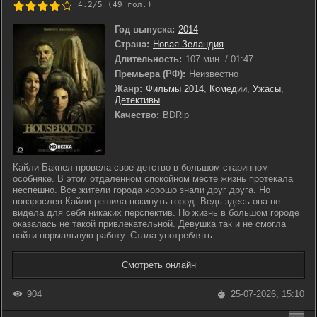
4.2/5 (
49
гол.)
Год выпуска:
2014
Страна:
Новая Зеландия
Длительность:
107 мин. / 01:47
Премьера (РФ):
Неизвестно
Жанр:
Фильмы 2014
,
Комедии
,
Ужасы
,
Детективы
Качество:
BDRip
Кайли Бакнел провела свое детство в большом старинном
особняке. В этом отдаленном спокойном месте жизнь протекала
неспешно. Все жители города хорошо знали друг друга. Но
повзрослев Кайли решила покинуть город. Ведь здесь она не
видела для себя никаких перспектив. Но жизнь в большом городе
оказалась не такой привлекательной. Девушка так и не смогла
найти нормальную работу. Стала употреблять...
Смотреть онлайн
904
25-07-2026, 15:10