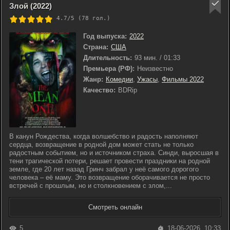
Злой (2022)
4.7/5 (
78
гол.)
Год выпуска:
2022
Страна:
США
Длительность:
93 мин. / 01:33
Премьера (РФ):
Неизвестно
Жанр:
Комедии
,
Ужасы
,
Фильмы 2022
Качество:
BDRip
В канун Рождества, когда волшебство и радость наполняют
сердца, возвращение в родной дом может стать не только
радостным событием, но и источником страха. Синди, выросшая в
тени трагической потери, решает провести праздники на родной
земле, где 20 лет назад Гринч забрал у неё самого дорогого
человека – её маму. Это возвращение оборачивается не просто
встречей с прошлым, но и столкновением с злом,...
Смотреть онлайн
5
18-06-2026, 10:33