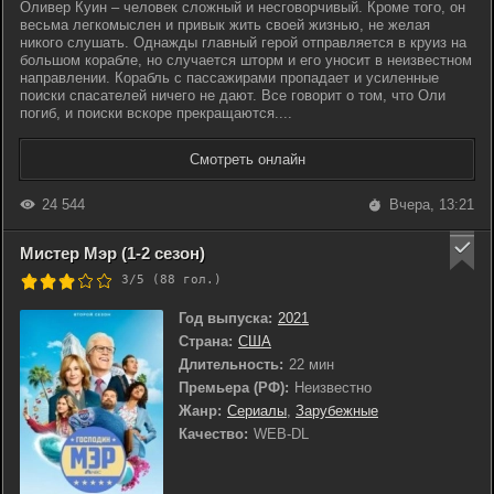
Оливер Куин – человек сложный и несговорчивый. Кроме того, он
весьма легкомыслен и привык жить своей жизнью, не желая
никого слушать. Однажды главный герой отправляется в круиз на
большом корабле, но случается шторм и его уносит в неизвестном
направлении. Корабль с пассажирами пропадает и усиленные
поиски спасателей ничего не дают. Все говорит о том, что Оли
погиб, и поиски вскоре прекращаются....
Смотреть онлайн
24 544
Вчера, 13:21
Мистер Мэр (1-2 сезон)
3/5 (
88
гол.)
Год выпуска:
2021
Страна:
США
Длительность:
22 мин
Премьера (РФ):
Неизвестно
Жанр:
Сериалы
,
Зарубежные
Качество:
WEB-DL