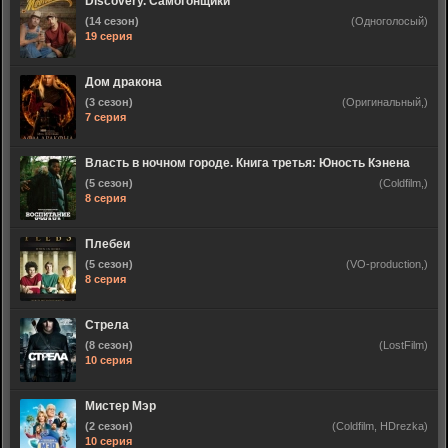
Discovery. Самогонщики
(14 сезон)
(Одноголосый)
19 серия
Дом дракона
(3 сезон)
(Оригинальный,)
7 серия
Власть в ночном городе. Книга третья: Юность Кэнена
(5 сезон)
(Coldfilm,)
8 серия
Плебеи
(5 сезон)
(VO-production,)
8 серия
Стрела
(8 сезон)
(LostFilm)
10 серия
Мистер Мэр
(2 сезон)
(Coldfilm, HDrezka)
10 серия