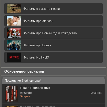
Фильмы о смысле жизни
Фильмы про любовь
Фильмы про Новый год и Рождество
Фильмы про Войну
Фильмы NETFLIX
Обновления сериалов
Побег: Продолжение
(5 сезон)
(LostFilm,)
9 серия