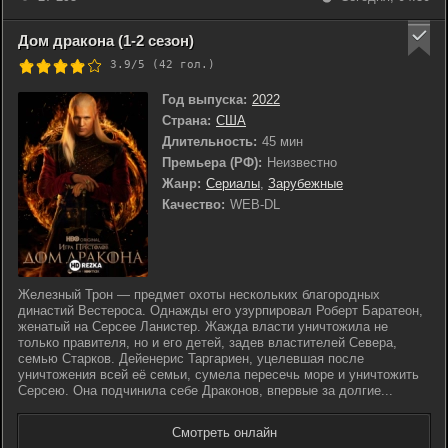
Дом дракона (1-2 сезон)
3.9/5 (
42
гол.)
Год выпуска:
2022
Страна:
США
Длительность:
45 мин
Премьера (РФ):
Неизвестно
Жанр:
Сериалы
,
Зарубежные
Качество:
WEB-DL
Железный Трон — предмет охоты нескольких благородных
династий Вестероса. Однажды его узурпировал Роберт Баратеон,
женатый на Серсее Ланистер. Жажда власти уничтожила не
только правителя, но и его детей, задев властителей Севера,
семью Старков. Дейенерис Таргариен, уцелевшая после
уничтожения всей её семьи, сумела пересечь море и уничтожить
Серсею. Она подчинила себе Драконов, впервые за долгие...
Смотреть онлайн