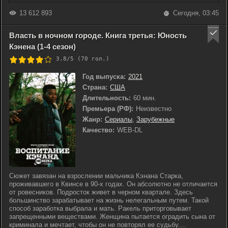
13 612 893
Сегодня, 03:45
Власть в ночном городе. Книга третья: Юность
Кэнена (1-4 сезон)
3.8/5 (
70
гол.)
Год выпуска:
2021
Страна:
США
Длительность:
60 мин.
Премьера (РФ):
Неизвестно
Жанр:
Сериалы
,
Зарубежные
Качество:
WEB-DL
Сюжет завязан на взрослении мальчика Кэнана Старка,
проживавшего в Квинсе в 90-х годах. Он абсолютно не отличается
от ровесников. Подросток живет в черном квартале. Здесь
большинство зарабатывает на жизнь нелегальным путем. Такой
способ заработка выбрала и мать. Ракель приторговывает
запрещенными веществами. Женщина пытается оградить сына от
криминала и мечтает, чтобы он не повторял ее судьбу....