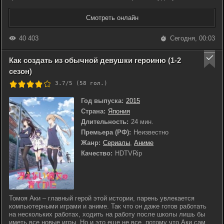
Смотреть онлайн
40 403
Сегодня, 00:03
Как создать из обычной девушки героиню (1-2
сезон)
3.7/5 (
58
гол.)
Год выпуска:
2015
Страна:
Япония
Длительность:
24 мин.
Премьера (РФ):
Неизвестно
Жанр:
Сериалы
,
Аниме
Качество:
HDTVRip
Томоя Аки – главный герой этой истории, парень увлекается
компьютерными играми и аниме. Так что он даже готов работать
на нескольких работах, ходить на работу после школы лишь бы
иметь все новые игры. Но и это еще не все, потому что Аки сам