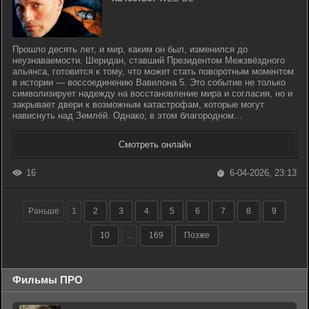
Прошло десять лет, и мир, каким он был, изменился до
неузнаваемости. Шеридан, ставший Президентом Межзвёздного
альянса, готовится к тому, что может стать поворотным моментом
в истории — воссоединению Вавилона 5. Это событие не только
символизирует надежду на восстановление мира и согласия, но и
закрывает двери к возможным катастрофам, которые могут
нависнуть над Землёй. Однако, в этом благородном...
Смотреть онлайн
16
6-04-2026, 23:13
Раньше
1
2
3
4
5
6
7
8
9
10
...
169
Позже
Фильмы ПРО