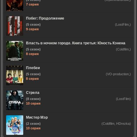
7 серия
Побег: Продолжение
(5 сезон)
(LostFilm,)
9 серия
Власть в ночном городе. Книга третья: Юность Кэнена
(5 сезон)
(Coldfilm,)
8 серия
Плебеи
(5 сезон)
(VO-production,)
8 серия
Стрела
(8 сезон)
(LostFilm)
10 серия
Мистер Мэр
(2 сезон)
(Coldfilm, HDrezka)
10 серия