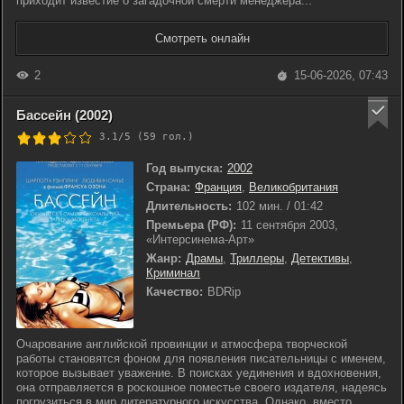
приходит известие о загадочной смерти менеджера...
Смотреть онлайн
2
15-06-2026, 07:43
Бассейн (2002)
3.1/5 (
59
гол.)
Год выпуска:
2002
Страна:
Франция
,
Великобритания
Длительность:
102 мин. / 01:42
Премьера (РФ):
11 сентября 2003,
«Интерсинема-Арт»
Жанр:
Драмы
,
Триллеры
,
Детективы
,
Криминал
Качество:
BDRip
Очарование английской провинции и атмосфера творческой
работы становятся фоном для появления писательницы с именем,
которое вызывает уважение. В поисках уединения и вдохновения,
она отправляется в роскошное поместье своего издателя, надеясь
погрузиться в мир литературного искусства. Однако, вместо