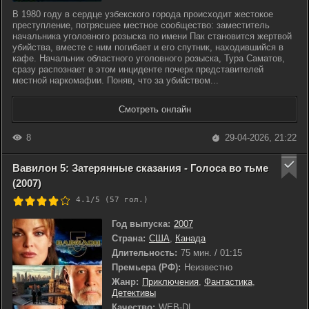
В 1980 году в сердце узбекского города происходит жестокое
преступление, потрясшее местное сообщество: заместитель
начальника уголовного розыска по имени Пак становится жертвой
убийства, вместе с ним погибает и его спутник, находившийся в
кафе. Начальник областного уголовного розыска, Тура Саматов,
сразу распознает в этом инциденте почерк представителей
местной наркомафии. Поняв, что за убийством...
Смотреть онлайн
8
29-04-2026, 21:22
Вавилон 5: Затерянные сказания - Голоса во тьме
(2007)
4.1/5 (
57
гол.)
Год выпуска:
2007
Страна:
США
,
Канада
Длительность:
75 мин. / 01:15
Премьера (РФ):
Неизвестно
Жанр:
Приключения
,
Фантастика
,
Детективы
Качество:
WEB-DL