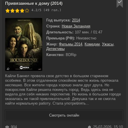
Привязанные к дому (2014)
4.2/5 (
49
гол.)
Год выпуска:
2014
Страна:
Новая Зеландия
Длительность:
107 мин. / 01:47
Премьера (РФ):
Неизвестно
Жанр:
Фильмы 2014
,
Комедии
,
Ужасы
,
Детективы
Качество:
BDRip
Кайли Бакнел провела свое детство в большом старинном
особняке. В этом отдаленном спокойном месте жизнь протекала
неспешно. Все жители города хорошо знали друг друга. Но
повзрослев Кайли решила покинуть город. Ведь здесь она не
видела для себя никаких перспектив. Но жизнь в большом городе
оказалась не такой привлекательной. Девушка так и не смогла
найти нормальную работу. Стала употреблять...
Смотреть онлайн
904
25-07-2026, 15:10