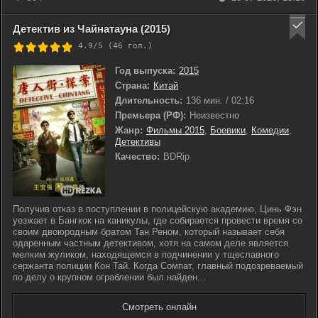
Детектив из Чайнатауна (2015)
4.9/5 (
46
гол.)
Год выпуска:
2015
Страна:
Китай
Длительность:
136 мин. / 02:16
Премьера (РФ):
Неизвестно
Жанр:
Фильмы 2015
,
Боевики
,
Комедии
,
Детективы
Качество:
BDRip
Получив отказ в поступлении в полицейскую академию, Цинь Фэн
уезжает в Бангкок на каникулы, где собирается провести время со
своим двоюродным братом Тан Реном, который называет себя
одаренным частным детективом, хотя на самом деле является
мелким жуликом, находящемся в подчинении у тщеславного
сержанта полиции Кон Тай. Когда Сомпат, главный подозреваемый
по делу о крупном ограблении был найден...
Смотреть онлайн