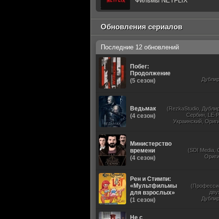
Фильмы NETFLIX
Обновления сериалов
Последние 12 обновлений
Побег:
Продолжение
Дубли
(5 сезон)
Ведьмак
(RezkaStudio, Дубли
Сербин, LE-P
(4 сезон)
Украинский, Ориг
Субти
Министерство
времени
(SDI Media,
Ориг
(4 сезон)
Рен и Стимпи:
«Мультфильмы
(Професси
для взрослых»
дву
Дубли
(1 сезон)
Не с