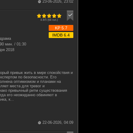
23-06-2026, 23:02
4.8/5 (
64
гол.)
KP 5.7
IMDB 6.4
одрама
90 мин. / 01:30
бря 2018
орый привык жить в мире спокойствия и
экспертом по безопасности. Его
полнена оптимизмом и планами на
вляет места для тревог и
нако привычный ритм существования
гда его неожиданно обвиняют в
ка, к...
22-06-2026, 04:09