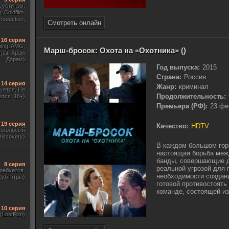
Субтитры,
 Coldfilm,
roduction,
Смотреть онлайн
ewstudio)
16 серия
ing, AMG,
Марш-бросок: Охота на «Охотника» ()
тры, Храм
Дорам)
Год выпуска:
2015
Страна:
Россия
14 серия
Жанр:
криминал
уется, Не
Продолжительность:
ется. 18+)
Премьера (РФ):
23 фе
19 серия
Качество:
HDTV
ноголосый
iscovery)
В каждом большом гор
настоящая борьба меж
банды, совершающие д
8 серия
реальной угрозой для 
требуется,
необходимости создан
Субтитры)
готовой противостоять
команде, состоящей из
10 серия
(LostFilm)