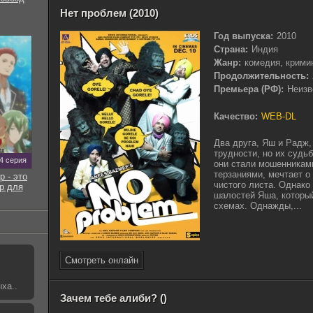
Нет проблем (2010)
Год выпуска:
2010
Страна:
Индия
Жанр:
комедия, крими
Продолжительность:
Премьера (РФ):
Неизв
Качество:
WEB-DL
Два друга, Яш и Радж,
трудности, но их судь
 4 серия
они стали мошенникам
терзаниями, мечтает о
р - это
чистого листа. Однако
р для
шалостей Яша, которы
схемах. Однажды,...
Смотреть онлайн
ха..
Зачем тебе алиби? ()