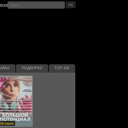
иски
ОК
РАМЫ
ПОДБОРКИ
ТОП 100
18 серия