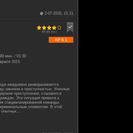
2-07-2026, 21:21
4/5 (
82
гол.)
KP 6.1
90 мин. / 01:30
враля 2015
оде ежедневно разворачивается
ду законом и преступностью. Уличные
ерзкие преступления, становятся
граждан. Эта ситуация привела к
ия специализированной команды,
 криминальным элементам. В этой
 опытных...