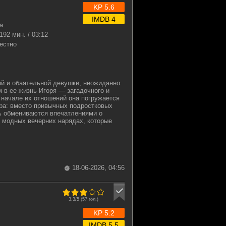
KP 5.6
IMDB 4
а
192 мин. / 03:12
естно
ой и обаятельной девушки, неожиданно
 в ее жизнь Игоря — загадочного и
 начале их отношений она погружается
ра: вместо привычных подростковых
рь обмениваются впечатлениями о
 модных вечерних нарядах, которые
18-06-2026, 04:56
3.3/5 (
57
гол.)
KP 5.2
IMDB 5.5