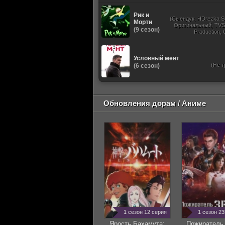
Рик и
(Сыендук, HDrezka St
Морти
Оригинальный, TVS
(9 сезон)
Production,
Укр
Условный мент
(Не т
(6 сезон)
Обновления дорам / Аниме
1 сезон 12 серия
1 сезон 2
Ярость Бахамута:
Пожиратель 