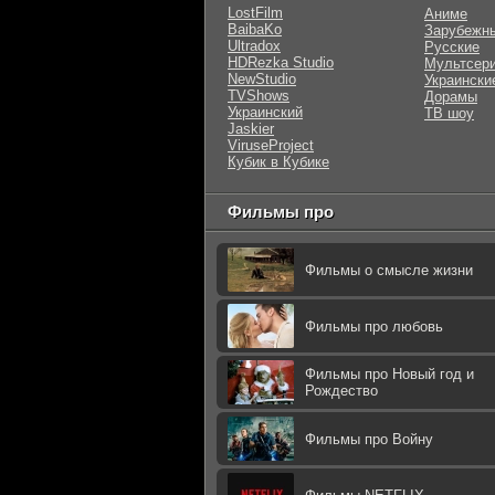
LostFilm
Аниме
BaibaKo
Зарубежн
Ultradox
Русские
HDRezka Studio
Мультсер
NewStudio
Украински
TVShows
Дорамы
Украинский
ТВ шоу
Jaskier
ViruseProject
Кубик в Кубике
Фильмы про
Фильмы о смысле жизни
Фильмы про любовь
Фильмы про Новый год и
Рождество
Фильмы про Войну