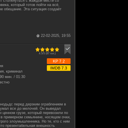
т столкнуться с жаждой мести со
века, который готов пойти на всё,
е обещание. Эта ситуация создаёт
22-02-2025, 19:55
4.5/5 (
87
гол.)
KP 7.2
ия
IMDB 7.3
ия, криминал
90 мин. / 01:30
естно
нодьдс перед дерзким ограблением в
думал все до мелочей. Он выведал
 ценном грузе, который перевозили по
 в примерном семьянине, носящем очки,
трого злоумышленника. Но те, кто с ним
 что презентабельная внешность