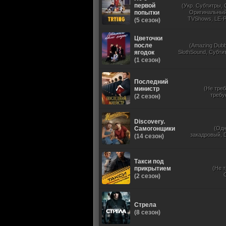
первой
(Укр. Субтитры, 
попытки
Оригинальный,
TVShows, LE-P
(5 сезон)
Дублированный, N
Цветочки
после
(Amazing Dubb
ягодок
SlothSound, Субти
(1 сезон)
Последний
министр
(Не треб
требу
(2 сезон)
Discovery.
Самогонщики
(Од
закадровый, D
(14 сезон)
Такси под
прикрытием
(Не 
(2 сезон)
Стрела
(8 сезон)