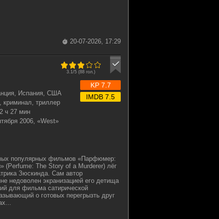
20-07-2026, 17:29
3.1/5 (
88
гол.)
KP 7.7
анция, Испания, США
IMDB 7.5
, криминал, триллер
2 ч 27 мин
нтября 2006, «West»
амых популярных фильмов «Парфюмер:
 (Perfume: The Story of a Murderer) лёг
трика Зюскинда. Сам автор
не недоволен экранизацией его детища
рий для фильма сатирической
азывающий о готовых перегрызть друг
х...