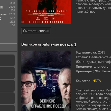
Теперь Саяну предстои
388
стороны молодого чело
ые
7506
чтобы выполнить данно
4238
напряжённое...
иалы
1233
е
582
1112
150
Смотреть онлайн
Великое ограбление поезда ()
Год выпуска:
2013
Страна:
Великобритан
Жанр:
драма, биограф
Продолжительность:
Премьера (РФ):
Неизв
Качество:
HDTV
Опытный вор Брюс Рей
августе 1963 года про
информацию о поезде и
железной дороге. Хотя
трудно заподозрить хи
близко знаком, знают,