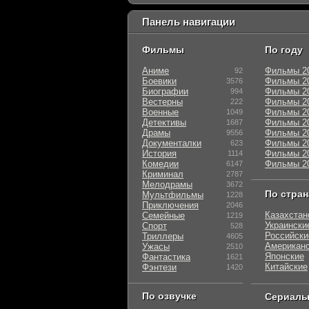
Панель навигации
Фильмы
По году
Аниме
Фильмы 2
92
Боевики
Фильмы 2
3576
Биографии
Фильмы 2
994
Вестерны
Фильмы 2
222
Военные
Фильмы 2
1049
Детективы
Фильмы 2
1687
Драмы
Фильмы 2
9556
Документалки
Фильмы 2
623
История
Фильмы 2
1114
Комедии
Фильмы 2
6147
Криминал
2787
Мелодрамы
3672
По стра
Мультфильмы
1228
Приключения
2046
Казахстан
Семейные
1219
Украински
Спорт
528
Российски
Триллеры
4605
Американ
Ужасы
2510
Японские
Фантастика
1621
Китайские
Фэнтези
1420
По озвучке
Сериал