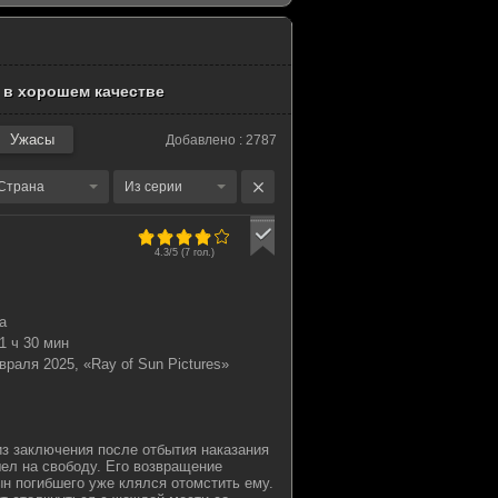
 в хорошем качестве
Ужасы
Добавлено : 2787
Страна
Из серии
4.3/5 (
7
гол.)
а
1 ч 30 мин
враля 2025, «Ray of Sun Pictures»
з заключения после отбытия наказания
ел на свободу. Его возвращение
ын погибшего уже клялся отомстить ему.