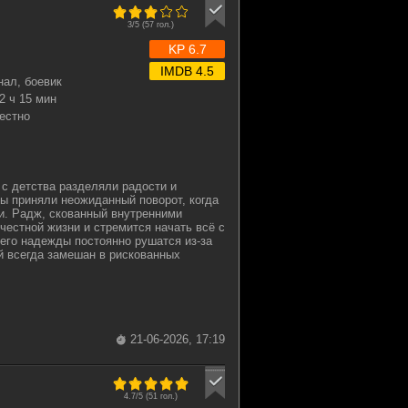
3/5 (
57
гол.)
KP 6.7
IMDB 4.5
нал, боевик
2 ч 15 мин
естно
 с детства разделяли радости и
бы приняли неожиданный поворот, когда
и. Радж, скованный внутренними
 честной жизни и стремится начать всё с
 его надежды постоянно рушатся из-за
й всегда замешан в рискованных
21-06-2026, 17:19
4.7/5 (
51
гол.)