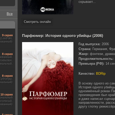
скрывает...
Все
Смотреть онлайн
Парфюмер: История одного убийцы (2006)
9 серия
(LostFilm,
рованный)
Год выпуска:
2006
Страна:
Германия, Фр
Жанр:
фэнтези, драма
8 серия
рованный,
Продолжительность:
roduction,
Премьера (РФ):
14 се
инальный,
тры, Укр.)
Качество:
BDRip
8 серия
 Субтитры,
инальный)
В основу одного из с
История одного убийцы»
одноимённый роман Па
10 серия
произведения был край
ональный
и даже написал сцена
хголосый,
направленности, расск
рованный)
другу глотку режиссёра
5 серия