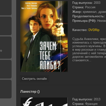
Год выпуска:
2003
Страна:
Россия
Жанр:
криминал, драм
Продолжительность:
Премьера (РФ):
Неизв
Качество:
DVDRip
Судьба Анжелики, ярк
изменилась с приходом
успешного мужчины. В
в мир роскоши и гламу
то
увлечений с ней тепе
дорогих автомобилях и
становятся...
Смотреть онлайн
Ланестер ()
Год выпуска:
2013
Страна:
Франция