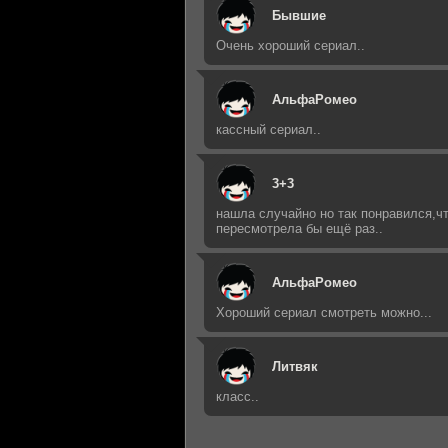
Бывшие
Очень хороший сериал..
АльфаРомео
кассный сериал..
3+3
нашла случайно но так понравился,ч
пересмотрела бы ещё раз..
АльфаРомео
Хороший сериал смотреть можно...
Литвяк
класс..