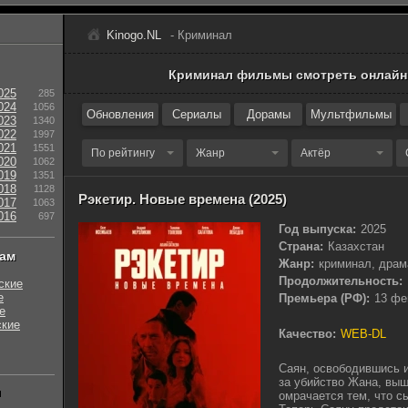
Kinogo.NL
- Криминал
Криминал фильмы смотреть онлайн
025
285
024
1056
Обновления
Сериалы
Дорамы
Мультфильмы
023
1340
022
1997
021
1551
По рейтингу
Жанр
Актёр
020
1062
019
1351
018
1128
Рэкетир. Новые времена (2025)
017
1063
016
697
Год выпуска:
2025
Страна:
Казахстан
нам
Жанр:
криминал, драм
Продолжительность:
ские
е
Премьера (РФ):
13 фе
е
ские
Качество:
WEB-DL
Саян, освободившись и
за убийство Жана, выш
ы
омрачается тем, что с