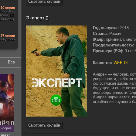
Смотреть онлайн
10 серия
udio. 18+,
hows, LE-
Эксперт ()
 Субтитры,
аинский,)
Год выпуска:
2018
Страна:
Россия
97 серия
Жанр:
криминал, мел
ребуется)
Продолжительность:
Премьера (РФ):
9 ноя
Все
Качество:
WEB-DL
Андрей — человек, кот
уверенности, работая 
холостяцкая жизнь на
будущее, и он не оста
неопределенности. Од
Андрея нарушается, ко
ограблении крупного бан
Смотреть онлайн
35 серия
звёзд