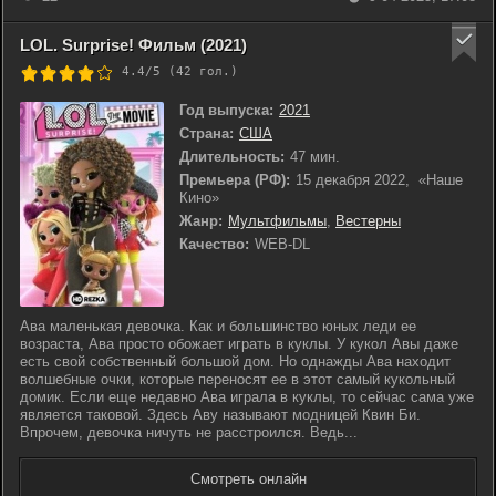
LOL. Surprise! Фильм (2021)
4.4/5 (
42
гол.)
Год выпуска:
2021
Страна:
США
Длительность:
47 мин.
Премьера (РФ):
15 декабря 2022, «Наше
Кино»
Жанр:
Мультфильмы
,
Вестерны
Качество:
WEB-DL
Ава маленькая девочка. Как и большинство юных леди ее
возраста, Ава просто обожает играть в куклы. У кукол Авы даже
есть свой собственный большой дом. Но однажды Ава находит
волшебные очки, которые переносят ее в этот самый кукольный
домик. Если еще недавно Ава играла в куклы, то сейчас сама уже
является таковой. Здесь Аву называют модницей Квин Би.
Впрочем, девочка ничуть не расстроился. Ведь...
Смотреть онлайн