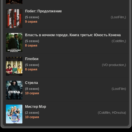
Побег: Продолжение
(5 сезон)
(LostFilm,)
9 серия
Власть в ночном городе. Книга третья: Юность Кэнена
(5 сезон)
(Coldfilm,)
8 серия
Плебеи
(5 сезон)
(VO-production,)
8 серия
Стрела
(8 сезон)
(LostFilm)
10 серия
Мистер Мэр
(2 сезон)
(Coldfilm, HDrezka)
10 серия