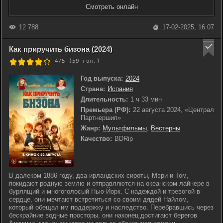
Смотреть онлайн
12 788
17-02-2025, 16:07
Как приручить бизона (2024)
4/5 (
59
гол.)
Год выпуска:
2024
Страна:
Испания
Длительность:
1 ч 33 мин
Премьера (РФ):
22 августа 2024, «Централ
Партнершип»
Жанр:
Мультфильмы
,
Вестерны
Качество:
BDRip
В далеком 1886 году, два ирландских сироты, Мэри и Том,
покидают родную землю и отправляются на океанском лайнере в
бурлящий и многоголосый Нью-Йорк. С надеждой и тревогой в
сердце, они мечтают встретиться со своим дядей Найлом,
который обещал им поддержку и наследство. Перебравшись через
бескрайние водные просторы, они наконец достигают берегов