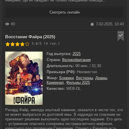
Америки, где их ожидает не только обещанная помощь,...
Смотреть онлайн
80
7-02-2025, 10:43
Восстание Файра (2025)
3.8/5 (
4
гол.)
Год выпуска:
2025
Страна:
Великобритания
Длительность:
90 мин. / 01:30
Премьера (РФ):
Неизвестно
Жанр:
Боевики
,
Вестерны
,
Драмы
,
Криминал
,
Фильмы 2025
Качество:
WEB-DL
Ричард Файр, некогда опытный наемник, оказался в числе тех, кто
не может выбраться из долговой ямы. В надежде на спасение он
принимает решение выполнить одно последнее задание. Его цель
– устранение опасного соперника экстравагантного мафиози,
известного под прозвищем Священник. Однако у Ричарда есть