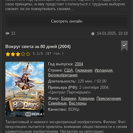
свои принципы, и ему предстоит столкнуться с трудным выбором:
сможет ли он пожертвовать своими...
Смотреть онлайн
21
14-01-2025, 10:18
Вокруг света за 80 дней (2004)
3.2/5 (
87
гол.)
Год выпуска:
2004
Страна:
США
,
Германия
,
Ирландия
,
Великобритания
Длительность:
120 мин. / 02:00
Премьера (РФ):
2 сентября 2004,
«Централ Партнершип»
Жанр:
Боевики
,
Комедии
,
Приключения
,
Семейные
,
Вестерны
Качество:
BDRip
Талантливый и немного эксцентричный изобретатель Филеас Фогг
безуспешно пытается привлечь внимание общественности к своим
удивительным изобретениям. Несмотря на репутацию