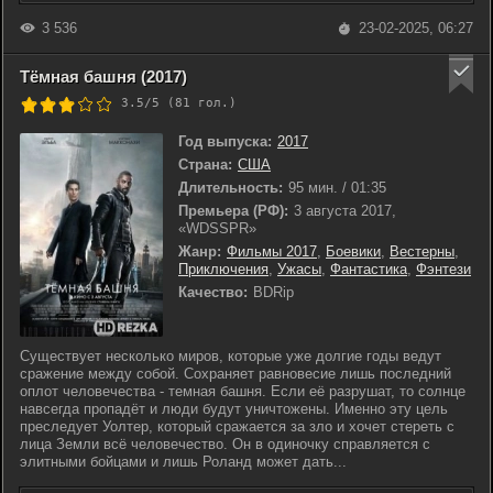
3 536
23-02-2025, 06:27
Тёмная башня (2017)
3.5/5 (
81
гол.)
Год выпуска:
2017
Страна:
США
Длительность:
95 мин. / 01:35
Премьера (РФ):
3 августа 2017,
«WDSSPR»
Жанр:
Фильмы 2017
,
Боевики
,
Вестерны
,
Приключения
,
Ужасы
,
Фантастика
,
Фэнтези
Качество:
BDRip
Существует несколько миров, которые уже долгие годы ведут
сражение между собой. Сохраняет равновесие лишь последний
оплот человечества - темная башня. Если её разрушат, то солнце
навсегда пропадёт и люди будут уничтожены. Именно эту цель
преследует Уолтер, который сражается за зло и хочет стереть с
лица Земли всё человечество. Он в одиночку справляется с
элитными бойцами и лишь Роланд может дать...