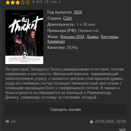
3.4/5 (
5
гол.)
Год выпуска:
2024
Страна:
США
Длительность:
1 ч 48 мин
Премьера (РФ):
Неизвестно
Жанр:
Фильмы 2024
,
Драмы
,
Вестерны
,
Криминал
Качество:
BDRip
На просторах Западного Техаса разворачивается история, полная
напряжения и жестокости. Маленький мальчик, переживающий
невосполнимую утрату, становится центром этой мрачной драмы,
когда его любимую сестру похищает безжалостный преступник с
зловещим прозвищем Билл с перерезанной глоткой. В панике и
безысходности он обращается за помощью к Реджинальду
Джонсу, свирепому охотнику за головами, который...
Смотреть онлайн
14
23-05-2025, 20:04