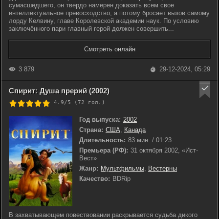
сумасшедшего, он твердо намерен доказать всем свое
интеллектуальное превосходство, а потому бросает вызов самому
лорду Келвину, главе Королевской академии наук. По условию
заключённого пари главный герой должен совершить...
Смотреть онлайн
3 879
29-12-2024, 05:29
Спирит: Душа прерий (2002)
4.9/5 (
72
гол.)
Год выпуска:
2002
Страна:
США
,
Канада
Длительность:
83 мин. / 01:23
Премьера (РФ):
31 октября 2002, «Ист-
Вест»
Жанр:
Мультфильмы
,
Вестерны
Качество:
BDRip
В захватывающем повествовании раскрывается судьба дикого