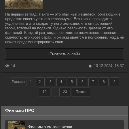
На первый взгляд, Ранго — это обычный хамелеон, обитающий в
пределах своего уютного террариума. Его жизнь проходит в
уединении, и это создает у него иллюзию, что он настоящий
герой, готовый на подвиги. Однако реальность далека от его
фантазий. Каждый раз, когда появляется возможность проявить
смелость, его кроет страх, и он оказывается в положении, когда не
может продемонстрировать свои...
Смотреть онлайн
14
10-12-2024, 18:37
Раньше
1
2
3
4
5
6
7
8
9
10
...
23
Позже
Фильмы ПРО
Фильмы о смысле жизни