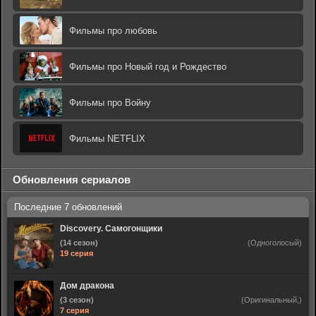
Фильмы про любовь
Фильмы про Новый год и Рождество
Фильмы про Войну
Фильмы NETFLIX
Обновления сериалов
Discovery. Самогонщики
(14 сезон)
(Одноголосый)
19 серия
Дом дракона
(3 сезон)
(Оригинальный,)
7 серия