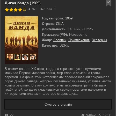
Дикая банда (1969)
4.3/5 (
67
гол.)
Год выпуска:
1969
Страна:
США
Длительность:
145 мин. / 02:25
Премьера (РФ):
Неизвестно
Жанр:
Боевики
,
Приключения
,
Вестерны
Качество:
BDRip
В самом начале XX века, когда на горизонте уже неумолимо
маячила Первая мировая война, мир словно замер на грани
перемен. На фоне этих исторических преобразований сохранился
образ Дикого Запада, который постепенно исчезает, уступая место
новым реалиям. В этом контексте мы встречаем группу бывших
грабителей, когда-то славившихся своими смелыми налетами и
хитроумными планами. Шестеро стареющих...
Смотреть онлайн
22
9-04-2025, 17:08