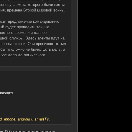
основу сюжета которого были взяты
ния, времена Второй мировой войны.
осит предложение командованию
ый будет проводить тайные
немного времени и данное
шной службы. Здесь агенты идут на
ственные жизни. Они проникают в тыл
 бы то сложно не было. Есть цель, а
юбое дело до логического
имающих
iphone, android и smartTV.
и (2) в хорошем качестве