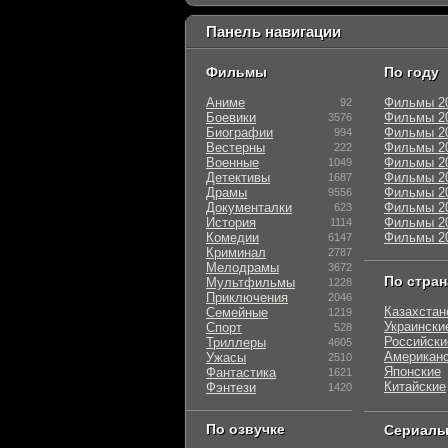
Панель навигации
Фильмы
По году
Аниме
Фильмы 2
92
Боевики
Фильмы 2
3576
Биографии
Фильмы 2
994
Вестерны
Фильмы 2
222
Военные
Фильмы 2
1049
Детективы
Фильмы 2
1687
Драмы
Фильмы 2
9556
Документалки
Фильмы 2
623
История
Фильмы 2
1114
Комедии
Фильмы 2
6147
Криминал
2787
Мелодрамы
3672
По стра
Мультфильмы
1228
Приключения
2046
Казахстан
Семейные
1219
Украински
Спорт
528
Российски
Триллеры
4605
Американ
Ужасы
2510
Японские
Фантастика
1621
Китайские
Фэнтези
1420
По озвучке
Сериал