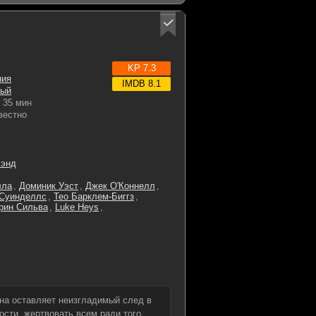
KP 7.3
ния
IMDB 8.1
ный
35 мин
вестно
лэнд
лла
,
Доминик Уэст
,
Джек О'Коннелл
,
 Суинделлс
,
Тео Барклем-Биггз
,
рин Сильва
,
Luke Heys
,
Она оставляет неизгладимый след в
ости, жертвовать всем ради того,