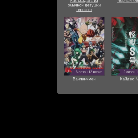
Как создать из
Черный кл
обычной девушки
героиню
3 сезон 12 серия
2 сезон 
Ванпанчмен
Кайдзю 