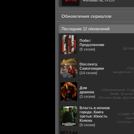
Фильмы NETFLIX
Обновления сериалов
Последние 12 обновлений
Побег:
Продолжение
Дубли
(5 сезон)
Discovery.
Самогонщики
(Од
закадровый, D
(14 сезон)
Дом
(Оригинальный, Dra
дракона
Studio, Syncmer,
(3 сезон)
HDrezka Studio, Дубля
St
Власть в ночном
городе. Книга
(Coldfilm,
третья: Юность
Ориг
Кэнена
Субтитры,
(5 сезон)