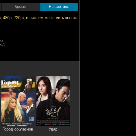
Бросил
Не смотрел
Город соблазнов
Удар