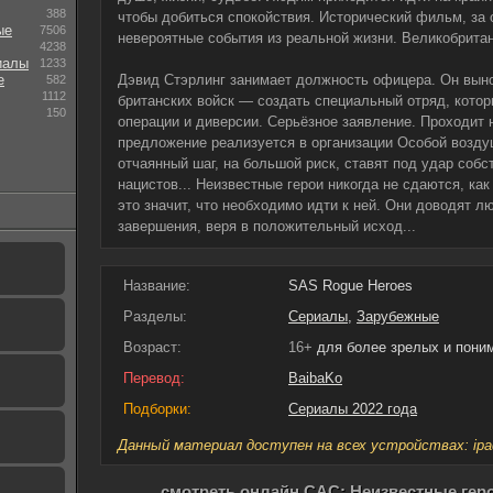
388
чтобы добиться спокойствия. Исторический фильм, за 
ые
7506
невероятные события из реальной жизни. Великобрита
4238
иалы
1233
е
Дэвид Стэрлинг занимает должность офицера. Он вын
582
1112
британских войск — создать специальный отряд, котор
150
операции и диверсии. Серьёзное заявление. Проходит 
предложение реализуется в организации Особой возду
отчаянный шаг, на большой риск, ставят под удар соб
нацистов... Неизвестные герои никогда не сдаются, как
это значит, что необходимо идти к ней. Они доводят л
завершения, веря в положительный исход...
Название:
SAS Rogue Heroes
Разделы:
Сериалы
,
Зарубежные
Возраст:
16+
для более зрелых и пон
Перевод:
BaibaKo
Подборки:
Сериалы 2022 года
Данный материал доступен на всех устройствах: ipad, 
смотреть онлайн САС: Неизвестные геро