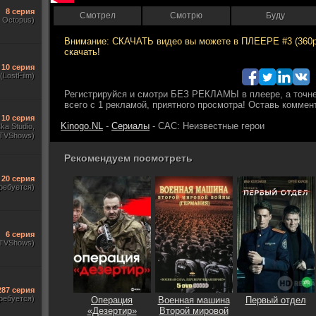
8 серия
Смотрел
Смотрю
Буду
, Octopus)
10 серия
(LostFilm)
10 серия
Kinogo.NL
-
Сериалы
- САС: Неизвестные герои
ka Studio,
TVShows)
Рекомендуем посмотреть
20 серия
ребуется)
6 серия
(TVShows)
287 серия
ребуется)
Операция
Военная машина
Первый отдел
«Дезертир»
Второй мировой