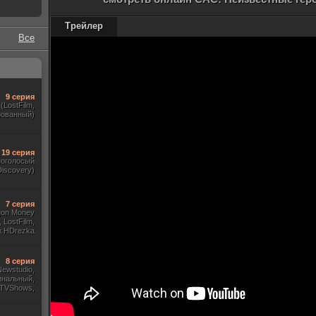
Трейлер
Все
9 серия
(LostFilm,
рованный)
19 серия
ноголосый
iscovery)
7 серия
gon Money
 LostFilm,
ж HDrezka
., Дубляж)
8 серия
 Newstudio,
инальный,
 TVShows,
Amedia)