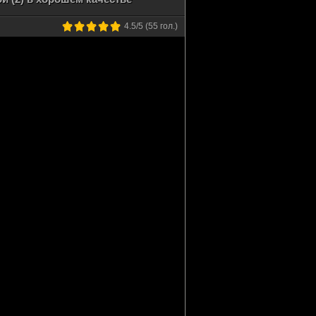
4.5
/5 (
55
гол.)