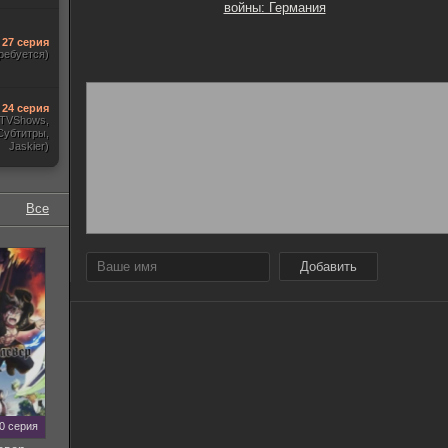
войны: Германия
27 серия
ребуется)
24 серия
, TVShows,
Субтитры,
Jaskier)
Все
Добавить
70 серия