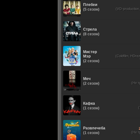
Плебеи
(VO-production
(5 сезон)
Стрела
(8 сезон)
Мистер
Мэр
(Coldfilm, HDrez
(2 сезон)
Меч
(Не т
(2 сезон)
Кафка
(1 сезон)
Развлечеба
(Не т
(1 сезон)