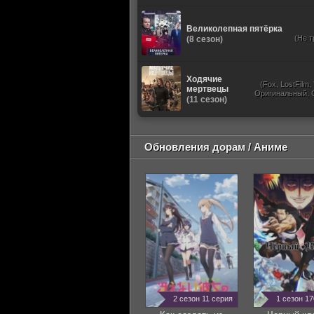
Великолепная пятёрка
(Не т
(8 сезон)
Ходячие
(Fox, LostFilm
мертвецы
Оригинальный, 
(11 сезон)
Обновления дорам / Аниме
2 сезон 11 серия
1 сезон 1