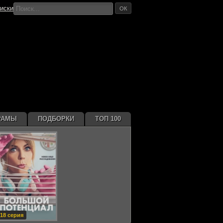
иски
ОК
РАМЫ
ПОДБОРКИ
ТОП 100
18 серия