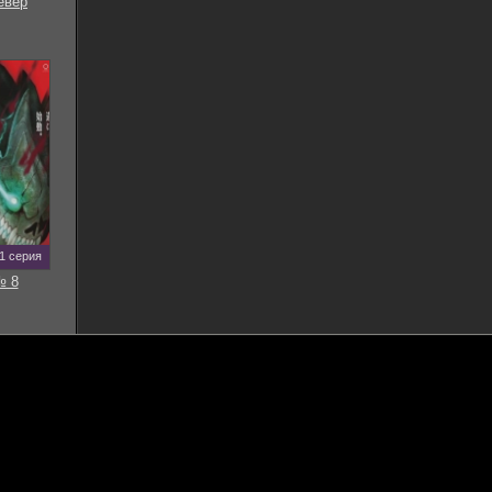
евер
11 серия
№ 8