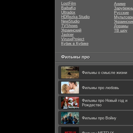
LostFilm
Аниме
BaibaKo
Зарубежн
Ultradox
Русские
HDRezka Studio
Мультсер
NewStudio
Украински
TVShows
Дорамы
Украинский
ТВ шоу
Jaskier
ViruseProject
Кубик в Кубике
Фильмы про
Фильмы о смысле жизни
Фильмы про любовь
Фильмы про Новый год и
Рождество
Фильмы про Войну