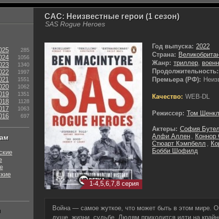
САС: Неизвестные герои (1 сезон)
SAS Rogue Heroes
Год выпуска:
2022
025
285
Страна:
Великобрита
024
1056
Жанр:
триллер
,
воен
023
1340
Продолжительность:
022
1997
021
Премьера (РФ):
Неиз
1551
020
1062
019
1351
Качество:
WEB-DL
018
1128
017
1063
Режиссер:
Том Шенк
016
697
Актеры:
София Буте
Алфи Аллен
,
Коннор
нам
Стюарт Кэмпбелл
,
Ко
Бобби Шофилд
ские
е
е
ские
1-4,5,6,7,8 серия
Война — самое жуткое, что может быть в этом мире. 
ы
душе, жизни, судьбе. Людям приходится идти на крайн