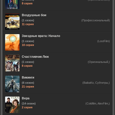
8 серия
Воздушные бои
(1 сезон)
(Профессиональный)
11 серия
Звездные врата: Начало
(1 сезон)
(LostFilm)
10 серия
Счастливчик Люк
(1 сезон)
(Оригинальный,)
8 серия
Викинги
(6 сезон)
(BaibaKo, Субтитры,)
21 серия
Вера
(14 сезон)
(Coldfilm, AlexFilm,)
2 серия