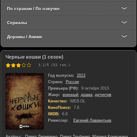
По странам / По озвучке
Сериалы
Дорамы / Аниме
Черные кошки (1 сезон)
3.1
/5 (
52
гол.)
Год выпуска:
2013
Страна:
Россия
Премьера (РФ):
9 октября 2013
Жанр:
военный
,
драма
,
детектив
Качество:
WEB-DL
КиноПоиск:
7.6
IMDB:
6.8
Режиссер:
Евгений Лаврентьев
Актёры:
Павел Деревянко
,
Павел Трубинер
,
Марина Коняшкина
,