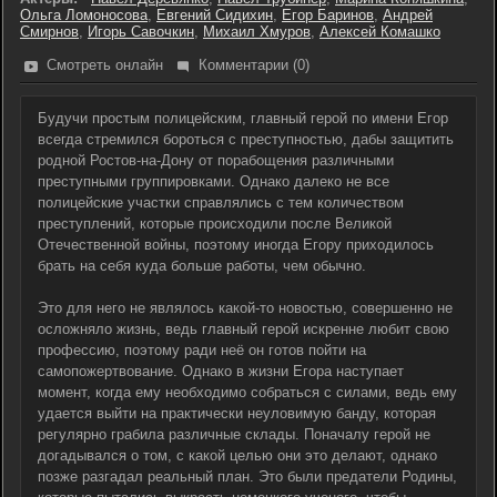
Ольга Ломоносова
,
Евгений Сидихин
,
Егор Баринов
,
Андрей
Смирнов
,
Игорь Савочкин
,
Михаил Хмуров
,
Алексей Комашко
Смотреть онлайн
Комментарии (0)
Будучи простым полицейским, главный герой по имени Егор
всегда стремился бороться с преступностью, дабы защитить
родной Ростов-на-Дону от порабощения различными
преступными группировками. Однако далеко не все
полицейские участки справлялись с тем количеством
преступлений, которые происходили после Великой
Отечественной войны, поэтому иногда Егору приходилось
брать на себя куда больше работы, чем обычно.
Это для него не являлось какой-то новостью, совершенно не
осложняло жизнь, ведь главный герой искренне любит свою
профессию, поэтому ради неё он готов пойти на
самопожертвование. Однако в жизни Егора наступает
момент, когда ему необходимо собраться с силами, ведь ему
удается выйти на практически неуловимую банду, которая
регулярно грабила различные склады. Поначалу герой не
догадывался о том, с какой целью они это делают, однако
позже разгадал реальный план. Это были предатели Родины,