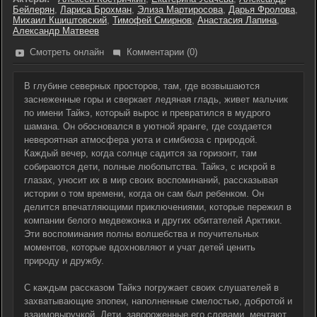
Бейлерян
,
Лариса Брохман
,
Элиза Мартиросова
,
Дарья Фролова
,
Михаил Кшиштовский
,
Тимофей Смирнов
,
Анастасия Лапина
,
Александр Матвеев
Смотреть онлайн
Комментарии (0)
В глубине северных просторов, там, где возвышаются
заснеженные горы и сверкает ледяная гладь, живет мальчик
по имени Тайкэ, который вырос и превратился в мудрого
шамана. Он обосновался в уютной яранге, где создается
невероятная атмосфера уюта и симбиоза с природой.
Каждый вечер, когда солнце садится за горизонт, там
собираются дети, полные любопытства. Тайкэ, с искрой в
глазах, уносит их в мир своих воспоминаний, рассказывая
истории о том времени, когда он сам был ребенком. Он
делится впечатляющими приключениями, которые пережил в
компании белого медвежонка и других обитателей Арктики.
Эти воспоминания полны волшебства и поучительных
моментов, которые вдохновляют и учат детей ценить
природу и дружбу.
С каждым рассказом Тайкэ погружает своих слушателей в
захватывающие эпопеи, наполненные смелостью, добротой и
взаимовыручкой. Дети, завороженные его словами, мечтают