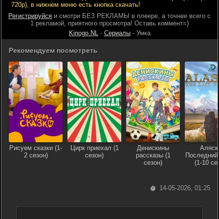
720р), в нижнем меню есть кнопка скачать!
Регистрируйся
и смотри БЕЗ РЕКЛАМЫ в плеере, а точнее всего с
1 рекламой, приятного просмотра! Оставь коммент=)
Kinogo.NL
-
Сериалы
- Умка
Рекомендуем посмотреть
Рисуем сказки (1-
Цирк приехал (1
Денискины
Аляск
2 сезон)
сезон)
рассказы (1
Последний
сезон)
(1-10 се
14-05-2026, 01:25