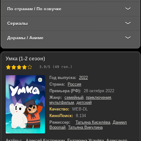
По странам / По озвучке
Сериалы
Дорамы / Аниме
Умка (1-2 сезон)
3.9
/5 (
49
гол.)
Год выпуска:
2022
Страна:
Россия
Премьера (РФ):
28 октября 2022
Жанр:
семейный
,
приключения
,
мультфильм
,
детский
Качество:
WEB-DL
КиноПоиск:
8.134
Режиссер:
Татьяна Киселёва
,
Даниил
Воропай
,
Татьяна Викулина
Актёры:
Алексей Костричкин
,
Екатерина Усачёва
,
Александр