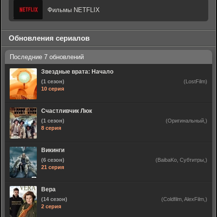
Фильмы NETFLIX
Обновления сериалов
Звездные врата: Начало
(1 сезон)
(LostFilm)
10 серия
Счастливчик Люк
(1 сезон)
(Оригинальный,)
8 серия
Викинги
(6 сезон)
(BaibaKo, Субтитры,)
21 серия
Вера
(14 сезон)
(Coldfilm, AlexFilm,)
2 серия