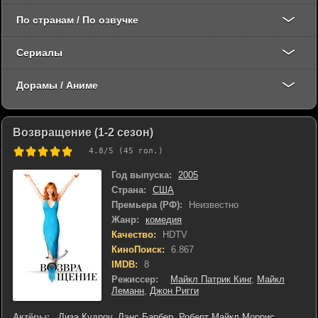
По странам / По озвучке
Сериалы
Дорамы / Аниме
Возвращение (1-2 сезон)
4.8
/5 (
45
гол.)
Год выпуска:
2005
Страна:
США
Премьера (РФ):
Неизвестно
Жанр:
комедия
Качество:
HDTV
КиноПоиск:
6.867
IMDB:
8
Режиссер:
Майкл Патрик Кинг
,
Майкл
Леманн
,
Джон Ригги
Актёры:
Лиза Кудроу
,
Лэнс Барбер
,
Роберт Майкл Моррис
,