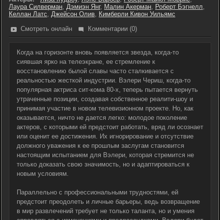
Лаура Силверман
,
Дэмиэн Янг
,
Малин Акерман
,
Роберт Бэгнелл
,
Келлан Латс
,
Джейсон Олив
,
Кимберли Кивон Уильямс
Смотреть онлайн
Комментарии (0)
Когда на горизонте вновь появляется звезда, когда-то
сиявшая ярко на телеэкране, ее стремление к
восстановлению былой славы часто сталкивается с
реальностью жесткой индустрии. Вэлери Чериш, когда-то
популярная актриса сит-кома 80-х, теперь пытается вернуть
утраченные позиции, создавая собственное реалити-шоу и
принимая участие в новом телевизионном проекте. Но, как
оказывается, ничто не дается легко: молодое поколение
актеров, с которыми ей предстоит работать, вряд ли осознает
или оценит ее достижения. Их игнорирование и отсутствие
должного уважения к ее прошлым заслугам становится
настоящим испытанием для Вэлери, которая стремится не
только доказать свою значимость, но и адаптироваться к
новым условиям.
Параллельно с профессиональными трудностями, ей
предстоит преодолеть и личные барьеры, ведь возвращение
в мир развлечений требует не только таланта, но и умения