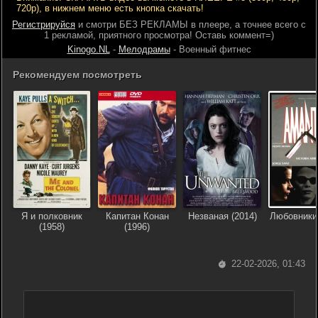
720р), в нижнем меню есть кнопка скачать!
Регистрируйся
и смотри БЕЗ РЕКЛАМЫ в плеере, а точнее всего с
1 рекламой, приятного просмотра! Оставь коммент=)
Kinogo.NL
-
Мелодрамы
- Военный фитнес
Рекомендуем посмотреть
Я и полковник
Капитан Конан
Незваная (2014)
Любовники 
(1958)
(1996)
22-02-2026, 01:43