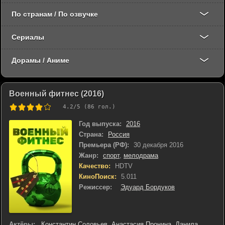
По странам / По озвучке
Сериалы
Дорамы / Аниме
Военный фитнес (2016)
4.2
/5 (
86
гол.)
Год выпуска:
2016
Страна:
Россия
Премьера (РФ):
30 декабря 2016
Жанр:
спорт
,
мелодрама
Качество:
HDTV
КиноПоиск:
5.011
Режиссер:
Эдуард Бордуков
Актёры:
Константин Соловьев
,
Анастасия Пронина
,
Данила