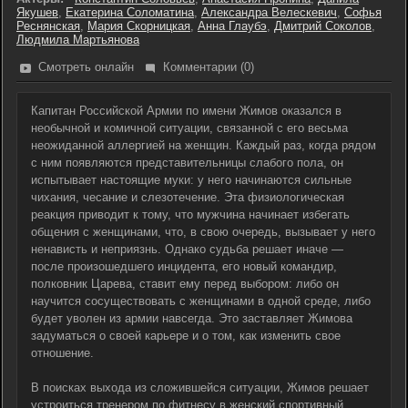
Якушев
,
Екатерина Соломатина
,
Александра Велескевич
,
Софья
Реснянская
,
Мария Скорницкая
,
Анна Глаубэ
,
Дмитрий Соколов
,
Людмила Мартьянова
Смотреть онлайн
Комментарии (0)
Капитан Российской Армии по имени Жимов оказался в
необычной и комичной ситуации, связанной с его весьма
неожиданной аллергией на женщин. Каждый раз, когда рядом
с ним появляются представительницы слабого пола, он
испытывает настоящие муки: у него начинаются сильные
чихания, чесание и слезотечение. Эта физиологическая
реакция приводит к тому, что мужчина начинает избегать
общения с женщинами, что, в свою очередь, вызывает у него
ненависть и неприязнь. Однако судьба решает иначе —
после произошедшего инцидента, его новый командир,
полковник Царева, ставит ему перед выбором: либо он
научится сосуществовать с женщинами в одной среде, либо
будет уволен из армии навсегда. Это заставляет Жимова
задуматься о своей карьере и о том, как изменить свое
отношение.
В поисках выхода из сложившейся ситуации, Жимов решает
устроиться тренером по фитнесу в женский спортивный