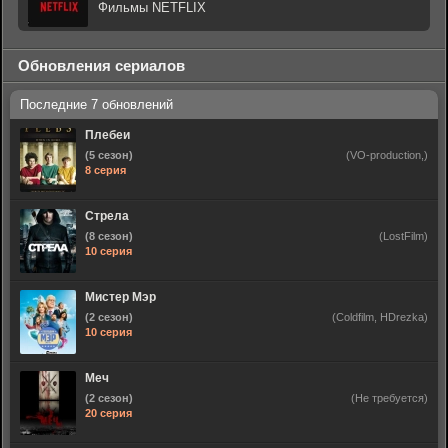
Фильмы NETFLIX
Обновления сериалов
Плебеи
(5 сезон)
(VO-production,)
8 серия
Стрела
(8 сезон)
(LostFilm)
10 серия
Мистер Мэр
(2 сезон)
(Coldfilm, HDrezka)
10 серия
Меч
(2 сезон)
(Не требуется)
20 серия