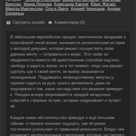
Вилсонс
,
Ирина Леонова
,
Александр Карпов
,
Юрис Жагарс
,
Мирдза Мартинсоне
,
Ольга Дреге
,
Андрей Чернышов
,
Андрис
Берзиньш
Смотреть онлайн
Комментарии (0)
В небольшом европейском городке, наполненном загадками и
атмосферой тихой жизни, начинается увлекательная история
о молодой девушке, которая решает осуществить свою
давнюю мечту — отправиться к морю. Этот побег из
обыденности кажется ей единственным способом ощутить
свободу и радость жизни, но в тот момент, когда она решает
сделать шаг к своей мечте, ее выбор оказывается
неожиданным. Поддавшись непреодолимому импульсу,
героиня садится за руль чужого автомобиля, даже не
подозревая о том, какие последствия это решение приведет
к. Поездка вскоре оборачивается чередой загадочных
событий и странных встреч, которые озадачивают и пугают
её.
Каждое новое обстоятельство приводит к ещё большим
тайнам, и героиня начинает ощущать, как её разум
постепенно ускользает от привычной реальности. Вокруг нее
возникают неопределенные совпадения, которые заставляют