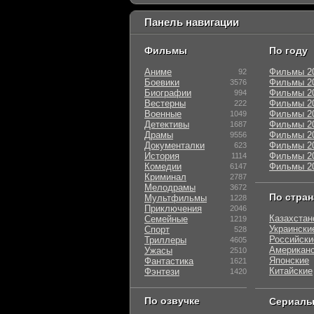
Панель навигации
Фильмы
По году
Аниме
Фильмы 2
92
Боевики
Фильмы 2
3576
Биографии
Фильмы 2
994
Вестерны
Фильмы 2
222
Военные
Фильмы 2
1049
Детективы
Фильмы 2
1687
Драмы
Фильмы 2
9556
Документалки
Фильмы 2
623
История
Фильмы 2
1114
Комедии
Фильмы 2
6147
Криминал
2787
Мелодрамы
3672
По стра
Мультфильмы
1228
Приключения
2046
Казахстан
Семейные
1219
Украински
Спорт
528
Российски
Триллеры
4605
Американ
Ужасы
2510
Японские
Фантастика
1621
Китайские
Фэнтези
1420
По озвучке
Сериал