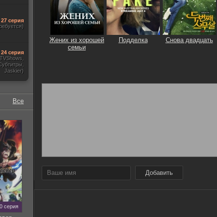
27 серия
ребуется)
Жених из хорошей
Подделка
Снова двадцать
семьи
24 серия
, TVShows,
Субтитры,
Jaskier)
Все
Добавить
70 серия