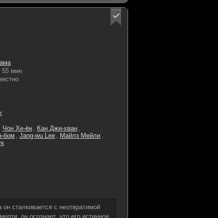
ама
55 мин
вестно
к
,
Чон Хе-ён
,
Кан Джи-хван
,
н-бом
,
Jang-wu Lee
,
Майлз Мейли
,
ук
а он сталкивается с неотвратимой
мерти, он осознает, что его истинное