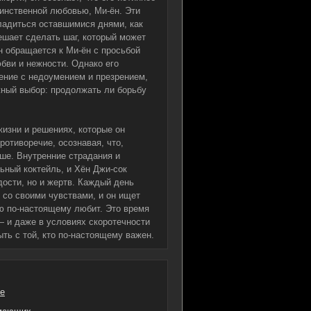
динственной любовью, Ми-ён. Эти
ладиться оставшимися днями, как
решает сделать шаг, который может
н обращается к Ми-ён с просьбой
бви и нежности. Однако его
жение с недоумением и презрением,
жный выбор: продолжать ли борьбу
жизни и решениях, которые он
ротиворечие, осознавая, что,
ше. Внутренние страдания и
ный коктейль, и Хён Джи-сок
дости, но и жертв. Каждый день
 со своими чувствами, и он ищет
ую по-настоящему любит. Это время
— и даже в условиях скоротечности
ть с той, кто по-настоящему важен.
е