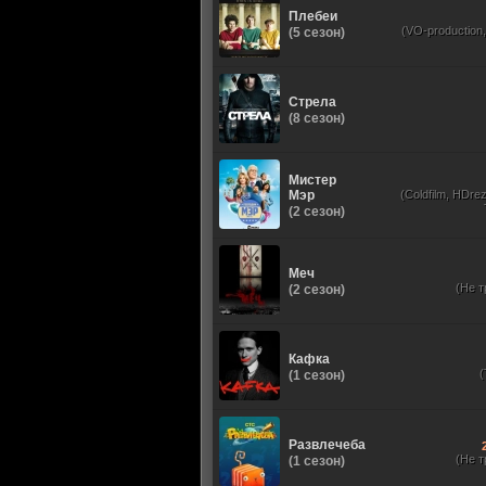
Плебеи
(VO-production
(5 сезон)
Стрела
(8 сезон)
Мистер
Мэр
(Coldfilm, HDrez
(2 сезон)
Меч
(Не т
(2 сезон)
Кафка
(1 сезон)
Развлечеба
(Не т
(1 сезон)