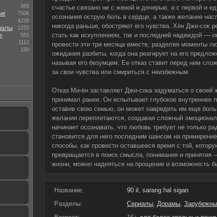
388
счастье связано не с женой и дочерью, а с первой и е
ые
7506
осознания острую боль в сердце, а также желание нас
4238
никогда раньше, обостряют его чувства. Хён Джи-сок 
иалы
1233
е
стать как искуплением, так и последней надеждой — о
582
1112
провести эти три месяца вместе, разделяя моменты лю
150
ожидания разбиты, когда она реагирует на его предло
называя его безумцем. Ее отказ ставит перед ним сло
за свои чувства или смириться с неизбежным.
Отказ Ми-ён заставляет Джи-сока задуматься о своей 
принимал ранее. Он испытывает глубокое внутреннее п
оставив свою семью, он может навредить им еще боль
желания переплетаются, создавая сложный эмоциональ
начинает осознавать, что любовь требует не только ра
становится для него последним шансом на примирение
способы, как провести оставшееся время с той, котор
превращается в поиск смысла, понимания и принятия 
жизни, можно надеяться на прощение и возможность бы
Название:
90 il, sarang hal sigan
Разделы:
Сериалы
,
Дорамы
,
Зарубежны