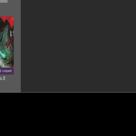
евер
11 серия
№ 8