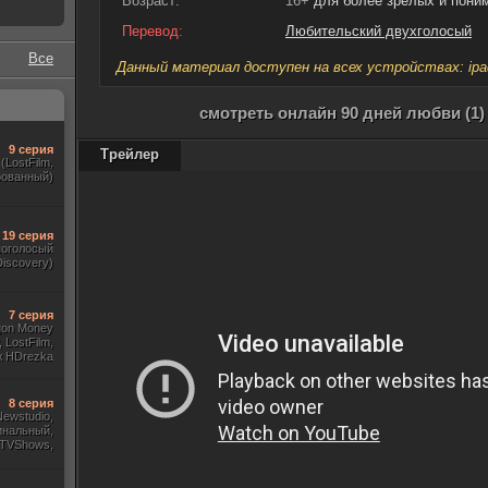
Возраст:
16+
для более зрелых и пон
Перевод:
Любительский двухголосый
Все
Данный материал доступен на всех устройствах: ipad, 
смотреть онлайн 90 дней любви (1)
9 серия
Трейлер
(LostFilm,
рованный)
19 серия
ноголосый
iscovery)
7 серия
gon Money
 LostFilm,
ж HDrezka
., Дубляж)
8 серия
 Newstudio,
инальный,
 TVShows,
Amedia)