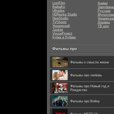
LostFilm
Аниме
BaibaKo
Зарубежн
Ultradox
Русские
HDRezka Studio
Мультсер
NewStudio
Украински
TVShows
Дорамы
Украинский
ТВ шоу
Jaskier
ViruseProject
Кубик в Кубике
Фильмы про
Фильмы о смысле жизни
Фильмы про любовь
Фильмы про Новый год и
Рождество
Фильмы про Войну