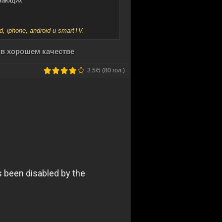
имающих
iphone, android и smartTV.
 в хорошем качестве
3.5
/5 (
80
гол.)