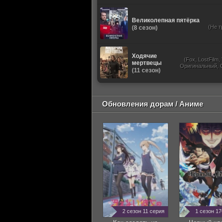
Великолепная пятёрка
(Не т
(8 сезон)
Ходячие
(Fox, LostFilm
мертвецы
Оригинальный, 
(11 сезон)
Обновления дорам / Аниме
2 сезон 11 серия
1 сезон 1