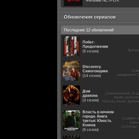
Фильмы NETFLIX
Обновления сериалов
Последние 12 обновлений
Побег:
Продолжение
Дубли
(5 сезон)
Discovery.
Самогонщики
(Од
закадровый, D
(14 сезон)
Дом
(Оригинальный, Dra
дракона
Studio, Syncmer,
(3 сезон)
HDrezka Studio, Дубля
St
Власть в ночном
городе. Книга
(Coldfilm,
третья: Юность
Ориг
Кэнена
Субтитры,
(5 сезон)