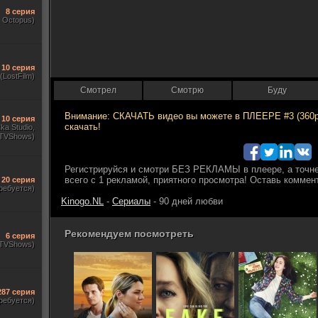
8 серия
, Octopus)
10 серия
(LostFilm)
Смотрел
Смотрю
Буду
10 серия
ka Studio,
TVShows)
20 серия
ребуется)
Kinogo.NL
-
Сериалы
- 90 дней любви
Рекомендуем посмотреть
6 серия
(TVShows)
287 серия
ребуется)