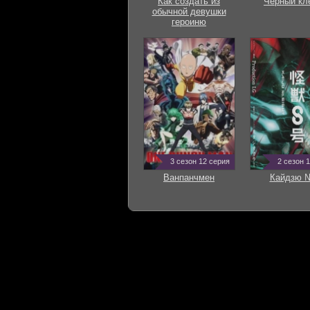
Как создать из
Черный кл
обычной девушки
героиню
3 сезон 12 серия
2 сезон 
Ванпанчмен
Кайдзю 