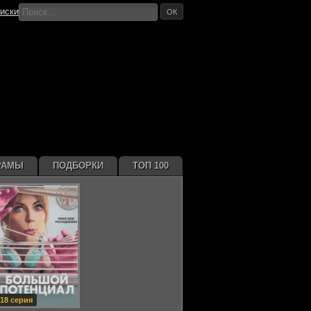
иски
ОК
РАМЫ
ПОДБОРКИ
ТОП 100
18 серия