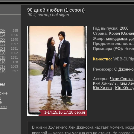
90 дней любви (1 сезон)
90 il, sarang hal sigan
Год выпуска:
2006
025
285
Страна:
Корея Южная
024
1056
Жанр:
мелодрама
,
др
023
1340
Продолжительность:
022
1997
021
Премьера (РФ):
Неиз
1551
020
1062
019
1351
Качество:
WEB-DLRip
018
1128
017
1063
Режиссер:
О Джон-но
016
697
Актеры:
Чхве Сон-хо
Ким Ха-ныль
,
Ким Хё
нам
Юн Хи-сок
,
Юн Хён-с
ские
е
е
ские
1-14,15,16,17,18 серия
В жизни 31-летнего Хён Джи-сока настает момент, когд
ы
правдой — через три месяца его не станет. На пороге с