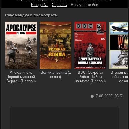
Kinogo.NL
-
Сериалы
- Воздушные бои
Рекомендуем посмотреть
Апокалипсис
Великая война (1
BBC: Секреты
Вторая ми
Первой мировой:
сезон)
Рейха. Тайны
война в цв
Верден (1 сезон)
нацизма (1 сезон)
сезон
7-08-2026, 06:51