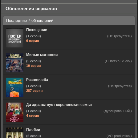
Обновления сериалов
Похищение
(1 сезон)
(Не требуется,)
6 серия
Милые магнолии
(5 сезон)
(HDrezka Studio,)
10 серия
Развлечеба
(1 сезон)
(Не требуется)
287 серия
Да здравствует королевская семья
(1 сезон)
(Дублированный,)
4 серия
Плебеи
(5 сезон)
(VO-production,)