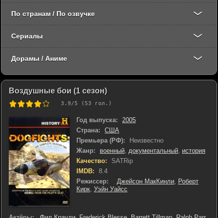
По странам / По озвучке
Сериалы
Дорамы / Аниме
Воздушные бои (1 сезон)
3.9
/5 (
53
гол.)
Год выпуска:
2005
Страна:
США
Премьера (РФ):
Неизвестно
Жанр:
военный
,
документальный
,
история
Качество:
SATRip
IMDB:
8.4
Режиссер:
Джейсон МакКинли
,
Роберт
Кирк
,
Уэйн Уайсс
Актёры:
Фил Краули
,
Frederick Blesse
,
Barrett Tillman
,
Ralph Parr
,