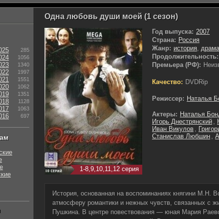
Одна любовь души моей (1 сезон)
Год выпуска:
2007
Страна:
Россия
Жанр:
история
,
драм
025
285
Продолжительность:
024
1056
023
Премьера (РФ):
Неиз
1340
022
1997
021
1551
Качество:
DVDRip
020
1062
019
1351
Режиссер:
Наталья Б
018
1128
017
1063
Актеры:
Наталья Бон
016
697
Игорь Днестрянский
,
Иван Викулов
,
Григор
Станислав Любшин
,
А
нам
ские
е
е
1-8,9,10,11,12 серия
ские
История, основанная на воспоминаниях княгини М.Н. В
атмосферу романтики и нежных чувств, связанных с ж
ы
Пушкина. В центре повествования — юная Мария Раев