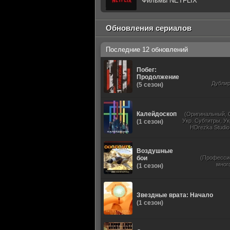
Фильмы NETFLIX
Обновления сериалов
Последние 12 обновлений
Побег:
Продолжение
Дубли
(5 сезон)
Калейдоскоп
(Оригинальный, 
Укр. Субтитры, Ук
(1 сезон)
HDrezka Studio
Studio. 18+, N
Воздушные
бои
(Професси
мног
(1 сезон)
Звездные врата: Начало
(1 сезон)