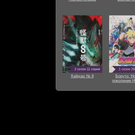
2 сезон 11 серия
1 сезон 2
Кайдзю № 8
Боруто: Н
поколение Н