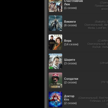
Счастливчик
(Ориг
Люк
Професси
(1 сезон)
мног
Викинги
(BaibaKo,
Оригинальный, Ale
(6 сезон)
Media, LostFilm
Newstudio, Перв
Вера
(Coldfilm
Оригинальный, 
(14 сезон)
RuDub, Люб
одноголосый, 
Шарите
(Ultra
(3 сезон)
Солдатки
(Не т
(2 сезон)
Доктор
(Оригинальный, Red He
Кто
TVShows, LE-P
(2 сезон)