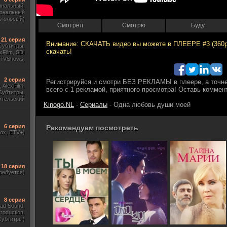
инальный,
ональный
оголосый)
Смотрел
Смотрю
Буду
21 серия
 Субтитры,
xFilm, SDI
, TVShows,
ый канал)
2 серия
, AlexFilm,
Субтитры,
ительский
Kinogo.NL
-
Сериалы
- Одна любовь души моей
WestFilm,
SunShine)
6 серия
Рекомендуем посмотреть
dox, ETV+)
18 серия
ребуется)
8 серия
ad Sound,
roduction,
Субтитры)