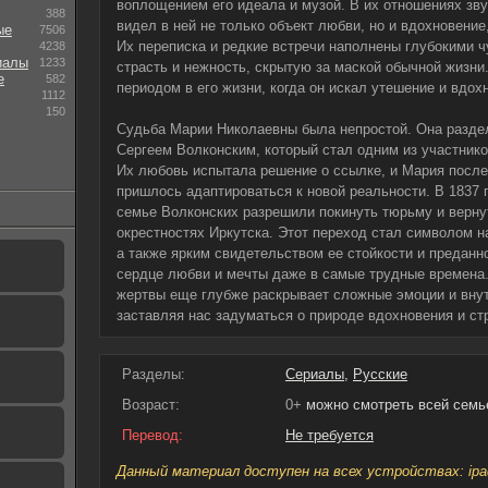
воплощением его идеала и музой. В их отношениях звуч
388
видел в ней не только объект любви, но и вдохновение
ые
7506
Их переписка и редкие встречи наполнены глубокими ч
4238
иалы
1233
страсть и нежность, скрытую за маской обычной жизн
е
582
периодом в его жизни, когда он искал утешение и вдох
1112
150
Судьба Марии Николаевны была непростой. Она разде
Сергеем Волконским, который стал одним из участник
Их любовь испытала решение о ссылке, и Мария послед
пришлось адаптироваться к новой реальности. В 1837 
семье Волконских разрешили покинуть тюрьму и верну
окрестностях Иркутска. Этот переход стал символом 
а также ярким свидетельством ее стойкости и преданн
сердце любви и мечты даже в самые трудные времена.
жертвы еще глубже раскрывает сложные эмоции и вну
заставляя нас задуматься о природе вдохновения и ст
Разделы:
Сериалы
,
Русские
Возраст:
0+
можно смотреть всей семь
Перевод:
Не требуется
Данный материал доступен на всех устройствах: ipad, 