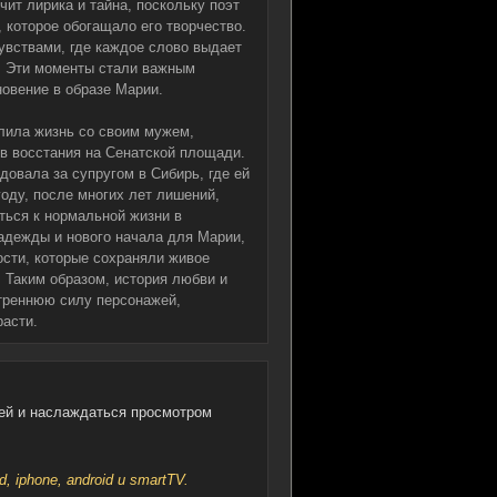
ит лирика и тайна, поскольку поэт
, которое обогащало его творчество.
увствами, где каждое слово выдает
и. Эти моменты стали важным
новение в образе Марии.
лила жизнь со своим мужем,
ов восстания на Сенатской площади.
овала за супругом в Сибирь, где ей
году, после многих лет лишений,
ться к нормальной жизни в
надежды и нового начала для Марии,
ости, которые сохраняли живое
 Таким образом, история любви и
треннюю силу персонажей,
расти.
ей и наслаждаться просмотром
iphone, android и smartTV.