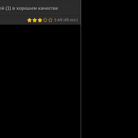
 (1) в хорошем качестве
3.4
/5 (
45
гол.)