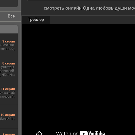
смотреть онлайн Одна любовь души моей
Все
Трейлер
9 серия
(LostFilm,
рованный)
8 серия
Субтитры,
раинский,
, HDrezka
ewstudio,)
11 серия
ональный
оголосый)
10 серия
(LostFilm)
8 серия