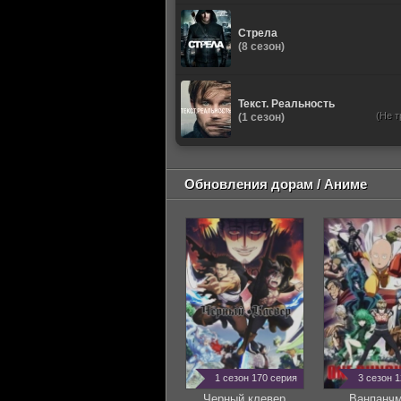
Стрела
(8 сезон)
Текст. Реальность
(Не т
(1 сезон)
Обновления дорам / Аниме
1 сезон 170 серия
3 сезон 
Черный клевер
Ванпанч