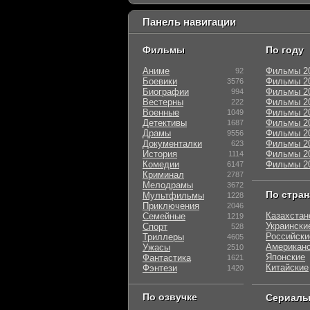
Панель навигации
Фильмы
По году
Аниме
Фильмы 2
92
Боевики
Фильмы 2
3576
Биографии
Фильмы 2
994
Вестерны
Фильмы 2
222
Военные
Фильмы 2
1049
Детективы
Фильмы 2
1687
Драмы
Фильмы 2
9556
Документалки
Фильмы 2
623
История
Фильмы 2
1114
Комедии
Фильмы 2
6147
Криминал
2787
Мелодрамы
3672
По стра
Мультфильмы
1228
Приключения
2046
Казахстан
Семейные
1219
Украински
Спорт
528
Российски
Триллеры
4605
Американ
Ужасы
2510
Японские
Фантастика
1621
Китайские
Фэнтези
1420
По озвучке
Сериал