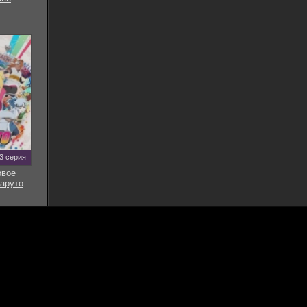
93 серия
овое
аруто