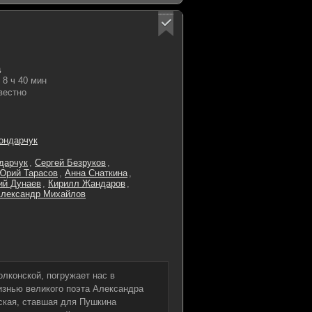
а
8 ч 40 мин
вестно
ондарчук
дарчук
,
Сергей Безруков
,
Юрий Тарасов
,
Анна Снаткина
,
ий Дунаев
,
Кирилл Жандаров
,
лександр Михайлов
олконской, погружает нас в
изнью великого поэта Александра
ская, ставшая для Пушкина