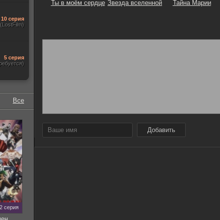
Ты в моём сердце
Звезда вселенной
Тайна Марии
10 серия
(LostFilm)
5 серия
ребуется)
Все
Добавить
12 серия
мен