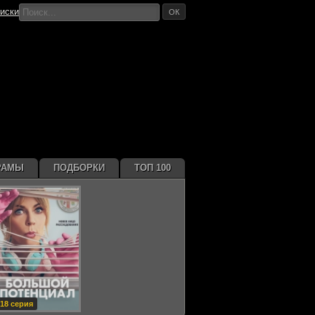
иски
ОК
РАМЫ
ПОДБОРКИ
ТОП 100
18 серия