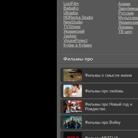
LostFilm
Аниме
BaibaKo
Зарубежн
Ultradox
Русские
HDRezka Studio
Мультсер
NewStudio
Украински
TVShows
Дорамы
Украинский
ТВ шоу
Jaskier
ViruseProject
Кубик в Кубике
Фильмы про
Фильмы о смысле жизни
Фильмы про любовь
Фильмы про Новый год и
Рождество
Фильмы про Войну