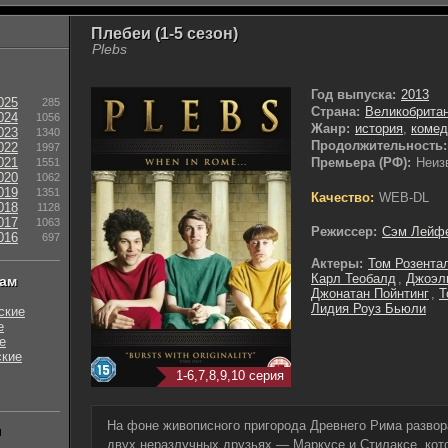
Плебеи (1-5 сезон)
Plebs
Год выпуска:
2013
025
285
Страна:
Великобрита
024
1056
Жанр:
история
,
комед
023
1340
Продолжительность:
022
1997
021
Премьера (РФ):
Неиз
1551
020
1062
019
1351
Качество:
WEB-DL
018
1128
017
1063
Режиссер:
Сэм Лейф
016
697
Актеры:
Том Розента
Карл Теобалд
,
Джоэл
нам
Джонатан Пойнтинг
,
Т
Лидия Роуз Бьюли
ские
е
е
ские
1-6,7,8,9,10 серия
На фоне живописного пригорода Древнего Рима разво
ы
двух неразлучных друзьях — Маркусе и Стилаксе, кот