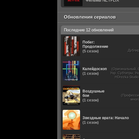
Фильмы NETFLIX
Обновления сериалов
Последние 12 обновлений
Побег:
Продолжение
Дубли
(5 сезон)
Калейдоскоп
(Оригинальный, 
Укр. Субтитры, Ук
(1 сезон)
HDrezka Studio
Studio. 18+, N
Воздушные
бои
(Професси
мног
(1 сезон)
Звездные врата: Начало
(1 сезон)