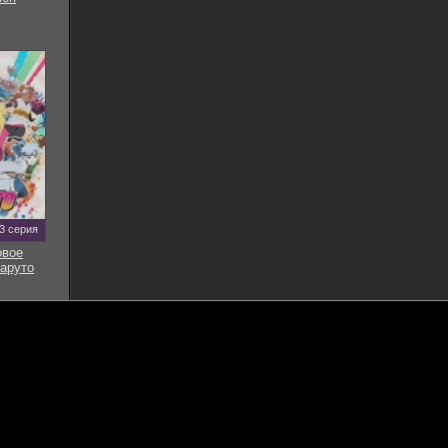
93 серия
овое
аруто