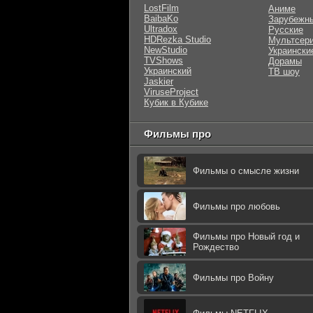
LostFilm
Аниме
BaibaKo
Зарубежн
Ultradox
Русские
HDRezka Studio
Мультсер
NewStudio
Украински
TVShows
Дорамы
Украинский
ТВ шоу
Jaskier
ViruseProject
Кубик в Кубике
Фильмы про
Фильмы о смысле жизни
Фильмы про любовь
Фильмы про Новый год и
Рождество
Фильмы про Войну