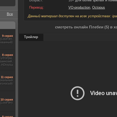
Возраст:
16+
для более зрелых и пон
Перевод:
VO-production
,
Octopus
Все
Данный материал доступен на всех устройствах: ipad, 
смотреть онлайн Плебеи (5) в 
9 серия
Трейлер
(LostFilm,
рованный)
8 серия
Субтитры,
раинский,
, HDrezka
ewstudio,)
11 серия
ональный
оголосый)
10 серия
(LostFilm)
8 серия