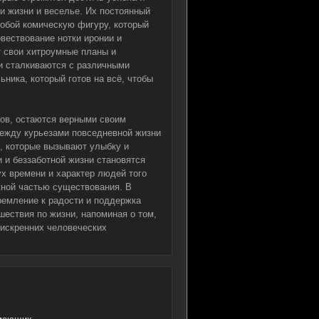
ти жизни и веселье. Их постоянный
собой комическую фигуру, который
овествование нотки иронии и
т свои хитроумные планы и
ни сталкиваются с различными
ника, который готов на всё, чтобы
гов, остаются верными своим
ежду курьезами повседневной жизни
, которые вызывают улыбку и
 и беззаботной жизни становятся
х времени и характер людей того
жной частью существования. В
тремление к радости и поддержка
ествия по жизни, напоминая о том,
 искренних человеческих