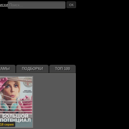
иски
ОК
РАМЫ
ПОДБОРКИ
ТОП 100
18 серия