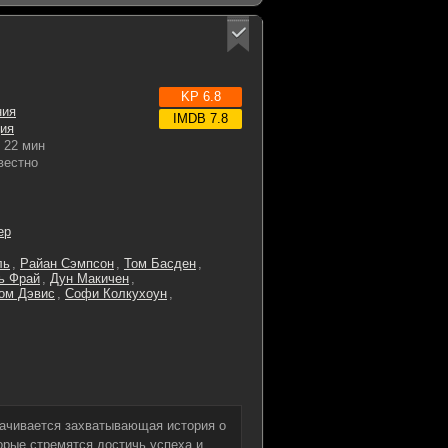
KP 6.8
ния
IMDB 7.8
ия
22 мин
вестно
ер
ль
,
Райан Сэмпсон
,
Том Басден
,
ь Фрай
,
Дун Макичен
,
ом Дэвис
,
Софи Колкухоун
,
рачивается захватывающая история о
орые стремятся достичь успеха и