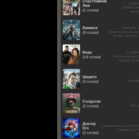
Счастливчик
(Ориг
Люк
Професси
(1 сезон)
мног
Викинги
(BaibaKo,
Оригинальный, Ale
(6 сезон)
Media, LostFilm
Newstudio, Перв
Вера
(Coldfilm
Оригинальный, 
(14 сезон)
RuDub, Люб
одноголосый, 
Шарите
(Ultra
(3 сезон)
Солдатки
(Не т
(2 сезон)
Доктор
(Оригинальный, Red He
Кто
TVShows, LE-P
(2 сезон)