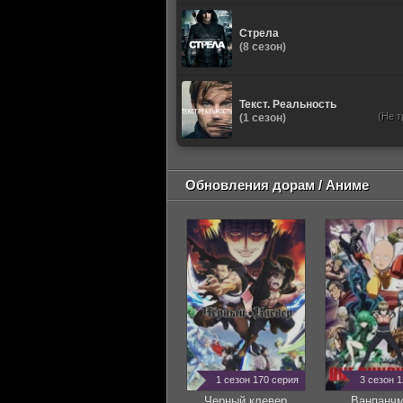
Стрела
(8 сезон)
Текст. Реальность
(Не т
(1 сезон)
Обновления дорам / Аниме
1 сезон 170 серия
3 сезон 
Черный клевер
Ванпанч