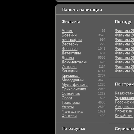
Панель навигации
Фильмы
По году
Аниме
Фильмы 2
92
Боевики
Фильмы 2
3576
Биографии
Фильмы 2
994
Вестерны
Фильмы 2
222
Военные
Фильмы 2
1049
Детективы
Фильмы 2
1687
Драмы
Фильмы 2
9556
Документалки
Фильмы 2
623
История
Фильмы 2
1114
Комедии
Фильмы 2
6147
Криминал
2787
Мелодрамы
3672
По стра
Мультфильмы
1228
Приключения
2046
Казахстан
Семейные
1219
Украински
Спорт
528
Российски
Триллеры
4605
Американ
Ужасы
2510
Японские
Фантастика
1621
Китайские
Фэнтези
1420
По озвучке
Сериал