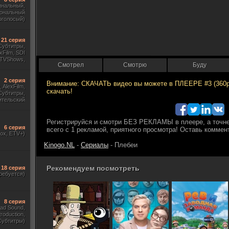
инальный,
ональный
оголосый)
21 серия
 Субтитры,
xFilm, SDI
, TVShows,
Смотрел
Смотрю
Буду
ый канал)
2 серия
, AlexFilm,
Субтитры,
ительский
WestFilm,
SunShine)
6 серия
dox, ETV+)
Kinogo.NL
-
Сериалы
- Плебеи
Рекомендуем посмотреть
18 серия
ребуется)
8 серия
ad Sound,
roduction,
Субтитры)