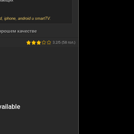
имающих
iphone, android и smartTV.
хорошем качестве
3.2
/5 (
58
гол.)