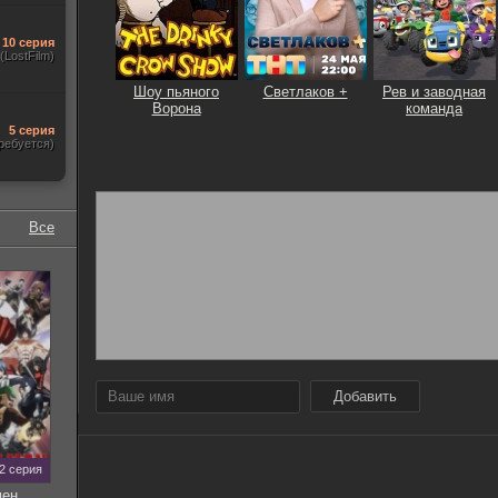
10 серия
(LostFilm)
Шоу пьяного
Светлаков +
Рев и заводная
Ворона
команда
5 серия
ребуется)
Все
Добавить
12 серия
мен