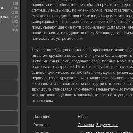
388
процветания в обществе, не забывая при этом о радос
ые
7506
спутник, ленивый раб по имени Грумио, представляет 
4238
страдает от неудач в личной жизни, что добавляет в п
иалы
1233
е
сопереживания. В то время как главные герои затеваю
582
1112
продумывают шаги на пути к социальной диктатуре, о
150
препятствиями, исходящими от их беспощадного началь
помешать их устремлениям.
Друзья, не обращая внимания на преграды и козни вра
идеалам дружбы и веселья. Они умело балансируют м
и своими амбициями, создавая незабываемые моменты
поднимают настроение. Их мечты о высоком положении
основой для множества забавных ситуаций, отражая ду
периода, когда дружба и приключения становились ва
конечном итоге, несмотря на все трудности, именно с
друг друга становятся ключевыми элементами их путеш
что настоящая ценность заключается не в статусе, а в
отношениях.
Название:
Plebs
Разделы:
Сериалы
,
Зарубежные