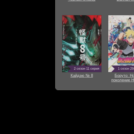
2 сезон 11 серия
1 сезон 2
Кайдзю № 8
Боруто: Н
поколение Н