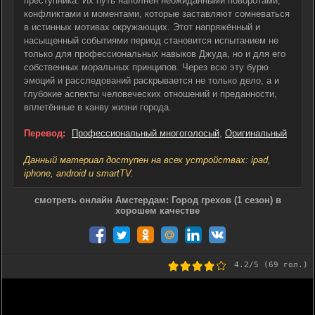
преступника. Их путь наполнен неожиданными поворотами,
конфликтами и моментами, которые заставляют сомневаться
в истинных мотивах окружающих. Этот напряжённый и
насыщенный событиями период становится испытанием не
только для профессиональных навыков Джуда, но и для его
собственных моральных принципов. Через всю эту бурю
эмоций и расследований раскрывается не только дело, а и
глубокие аспекты человеческих отношений и преданности,
вплетённые в канву жизни города.
Перевод:
Профессиональный многоголосый
,
Оригинальный
Данный материал доступен на всех устройствах: ipad,
iphone, android и smartTV.
смотреть онлайн Амстердам: Город грехов (1 сезон) в
хорошем качестве
4.2
/5 (
69
гол.)