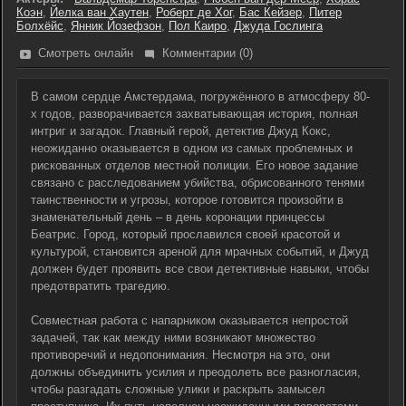
Коэн
,
Йелка ван Хаутен
,
Роберт де Хог
,
Бас Кейзер
,
Питер
Болхёйс
,
Янник Йозефзон
,
Пол Каиро
,
Джуда Гослинга
Смотреть онлайн
Комментарии (0)
В самом сердце Амстердама, погружённого в атмосферу 80-
х годов, разворачивается захватывающая история, полная
интриг и загадок. Главный герой, детектив Джуд Кокс,
неожиданно оказывается в одном из самых проблемных и
рискованных отделов местной полиции. Его новое задание
связано с расследованием убийства, обрисованного тенями
таинственности и угрозы, которое готовится произойти в
знаменательный день – в день коронации принцессы
Беатрис. Город, который прославился своей красотой и
культурой, становится ареной для мрачных событий, и Джуд
должен будет проявить все свои детективные навыки, чтобы
предотвратить трагедию.
Совместная работа с напарником оказывается непростой
задачей, так как между ними возникают множество
противоречий и недопонимания. Несмотря на это, они
должны объединить усилия и преодолеть все разногласия,
чтобы разгадать сложные улики и раскрыть замысел