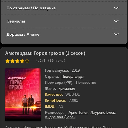
По странам / По озвучке
Сериалы
Дорамы / Аниме
Амстердам: Город грехов (1 сезон)
4.2
/5 (
69
гол.)
Год выпуска:
2019
Страна:
Нидерланды
Премьера (РФ):
Неизвестно
Жанр:
криминал
Качество:
WEB-DL
КиноПоиск:
7.081
IMDB:
7.3
Режиссер:
Арне Тонен
,
Лауренс Блок
,
Андре ван Дюрен
Актёры:
Вальдемар Торенстра
,
Рюбен ван дер Меер
,
Хорас