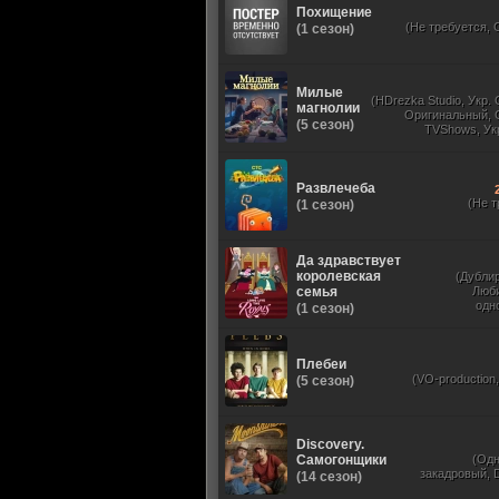
Похищение
(Не требуется, 
(1 сезон)
Милые
(HDrezka Studio, Укр.
магнолии
Оригинальный, 
(5 сезон)
TVShows, Ук
Развлечеба
(Не т
(1 сезон)
Да здравствует
королевская
(Дубли
семья
Люб
одн
(1 сезон)
Плебеи
(VO-production
(5 сезон)
Discovery.
Самогонщики
(Од
закадровый, D
(14 сезон)