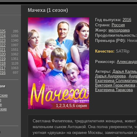
Мачеха (1 сезон)
Год выпуска:
2016
Страна:
Россия
Жанр:
мелодрама
025
285
Продолжительность:
024
1056
023
Премьера (РФ):
Неиз
1340
022
1997
021
1551
Качество:
SATRip
020
1062
019
1351
Режиссер:
Александр
018
1128
017
1063
Актеры:
Дарья Калмы
016
697
Дарья Андреева
,
Анд
Екатерина Соломатин
Виктория Герасимова
нам
Екатерина Тарасова
ские
е
е
1,2,3,4,5,6 серия
ские
Светлана Филиппова, тридцатилетняя женщина, живет 
маленьким сыном Антошкой. Она полна уверенности, чт
ы
уютная «двушка» на окраине Москвы, замечательная 