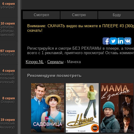
6 серия
Субтитры)
Смотрел
Смотрю
Буду
10 серия
 Субтитры,
Субтитры,
раинский)
287 серия
ребуется)
Kinogo.NL
-
Сериалы
- Мачеха
4 серия
рованный,
Рекомендуем посмотреть
ительский
оголосый)
8 серия
, Octopus)
19 серия
ноголосый
iscovery)