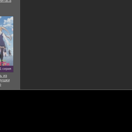
нитаса
11 серия
ь из
вушки
ю