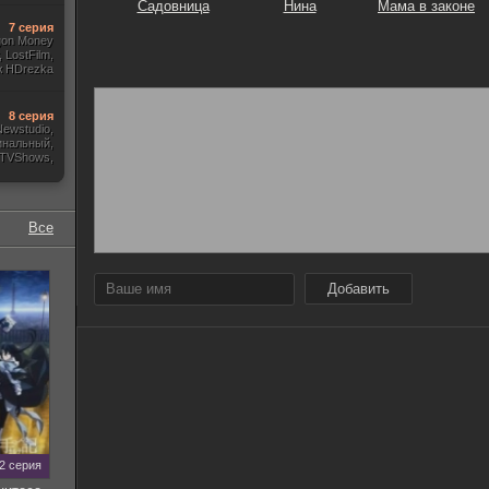
Садовница
Нина
Мама в законе
7 серия
gon Money
 LostFilm,
ж HDrezka
., Дубляж)
8 серия
 Newstudio,
инальный,
 TVShows,
Amedia)
Все
Добавить
12 серия