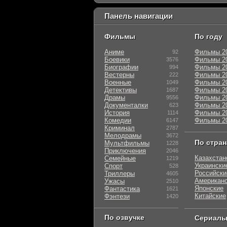
Панель навигации
Фильмы
По году
Аниме
Фильмы 2
92
Боевики
Фильмы 2
3576
Биографии
Фильмы 2
994
Вестерны
Фильмы 2
222
Военные
Фильмы 2
1049
Детективы
Фильмы 2
1687
Драмы
Фильмы 2
9556
Документалки
Фильмы 2
623
История
Фильмы 2
1114
Комедии
Фильмы 2
6147
Криминал
2787
Мелодрамы
3672
По стра
Мультфильмы
1228
Приключения
2046
Казахстан
Семейные
1219
Украински
Спорт
528
Российски
Триллеры
4605
Американ
Ужасы
2510
Японские
Фантастика
1621
Китайские
Фэнтези
1420
По озвучке
Сериал