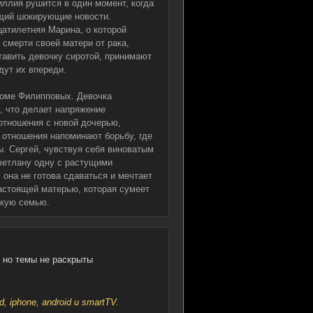
иллия рушится в один момент, когда
ущий шокирующие новости.
цатилетняя Марина, о которой
 смерти своей матери от рака,
ставить девочку сиротой, принимают
дут их впереди.
оме Филипповых. Девочка
, что делает напряжение
отношения с новой дочерью,
 отношения напоминают борьбу, где
ы. Сергей, чувствуя себя виноватым
ветлану одну с растущими
 она не готова сдаваться и мечтает
настоящей матерью, которая сумеет
пкую семью.
 но темы не раскрыты
iphone, android и smartTV.