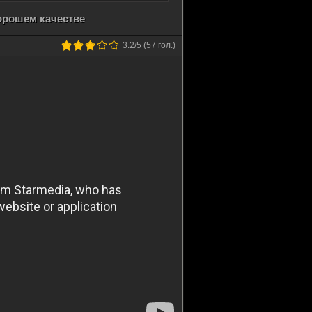
хорошем качестве
3.2
/5 (
57
гол.)