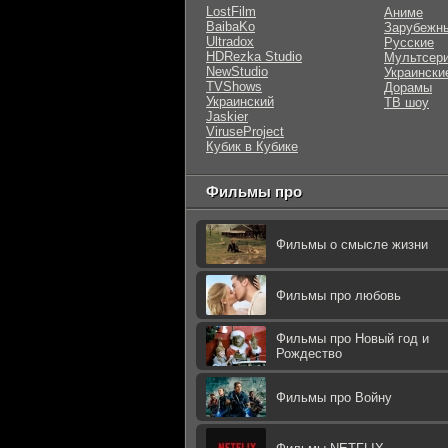
LostFilm
Аниме
BaibaKo
Зарубежн
Ultradox
Русские
HDRezka Studio
Мультсер
NewStudio
Украински
TVShows
Дорамы
Украинский
ТВ шоу
Jaskier
ViruseProject
Кубик в Кубике
Фильмы про
Фильмы о смысле жизни
Фильмы про любовь
Фильмы про Новый год и
Рождество
Фильмы про Войну