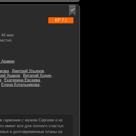
KP 7.1
44 мин
вестно
 Аравин
кова
,
Дмитрий Ульянов
,
рей Ушаков
,
Виталий Ходин
,
а
,
Екатерина Евсеева
,
,
Елена Котельникова
,
в гармонии с мужем Сергеем и их
о имеет все для полного счастья:
семья и долговременные планы на