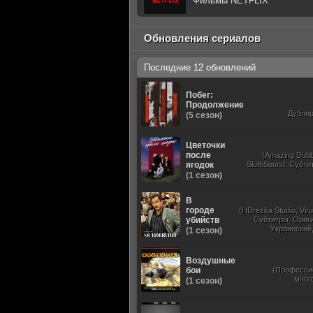
Фильмы NETFLIX
Обновления сериалов
Последние 12 обновлений
Побег:
Продолжение
Дубли
(5 сезон)
Цветочки
после
(Amazing Dubb
ягодок
SlothSound, Субти
(1 сезон)
В
городе
(HDrezka Studio, Viru
убийств
Субтитры, Ориг
Украинский,
(1 сезон)
Воздушные
бои
(Професси
мног
(1 сезон)