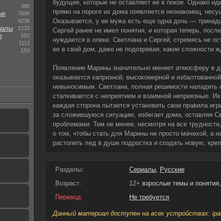
будущее, которые не оставляют ее в покое. Однако ид
388
прямо на пороге их дома появляется незнакомец, нес
ые
7506
Оказывается, у ее мужа есть еще одна дочь — тринад
4238
иалы
1233
Сергей ранее не имел понятия, и которая теперь, после
е
582
нуждается в опеке. Светлана и Сергей, стремясь не о
1112
ее в свой дом, даже не подозревая, какие сложности ж
150
Появление Марины значительно меняет атмосферу в д
оказывается капризной, высокомерной и избалтованной
невыносимым. Светлана, полная решимости наладить 
сталкивается с неприятием и взаимной неприязнью. Их
каждая сторона пытается установить свои правила игр
за сложившуюся ситуацию, избегает дома, оставляя С
проблемами. Тем не менее, несмотря на все трудности,
о том, чтобы стать для Марины не просто мачехой, а 
растопить лед в душе подростка и создать новую, кре
Разделы:
Сериалы
,
Русские
Возраст:
12+
взрослые темы и понятия,
Перевод:
Не требуется
Данный материал доступен на всех устройствах: ipad, 