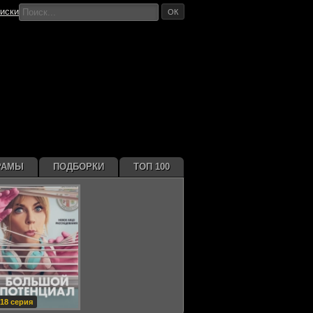
иски
ОК
РАМЫ
ПОДБОРКИ
ТОП 100
18 серия