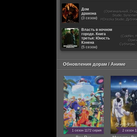
Дом
(Оригинальный, Dra
дракона
Studio, Syncmer,
(3 сезон)
HDrezka Studio, Дубля
St
Власть в ночном
городе. Книга
(Coldfilm,
третья: Юность
Ориг
Кэнена
Субтитры,
(5 сезон)
Обновления дорам / Аниме
1 сезон 1172 серия
2 сезон 