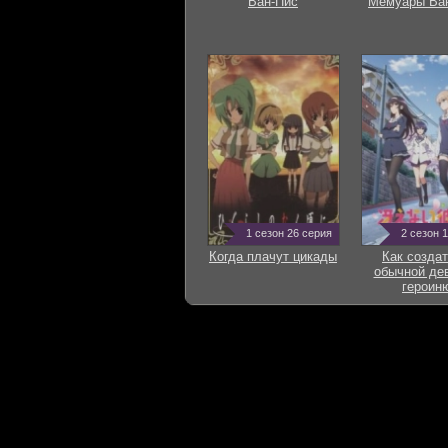
Ван-Пис
Мемуары Ва
1 сезон 26 серия
2 сезон 
Когда плачут цикады
Как создат
обычной де
героин