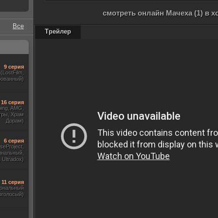
смотреть онлайн Мачеха (1) в 
Все
Трейлер
9 серия
(LostFilm,
рованный)
16 серия
ing, AMG,
тры, Храм
Дорам)
6 серия
seProject,
инальный,
 Ultradox)
11 серия
ональный
оголосый)