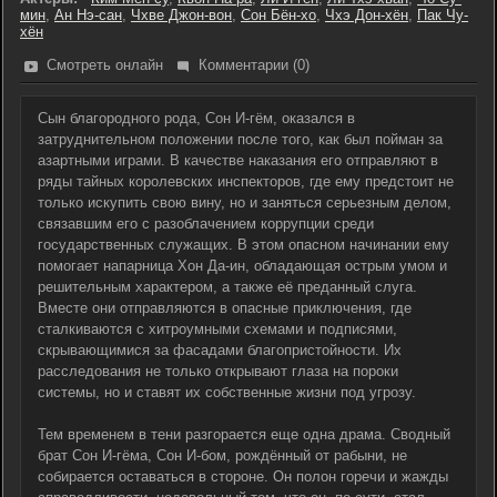
мин
,
Ан Нэ-сан
,
Чхве Джон-вон
,
Сон Бён-хо
,
Чхэ Дон-хён
,
Пак Чу-
хён
Смотреть онлайн
Комментарии (0)
Сын благородного рода, Сон И-гём, оказался в
затруднительном положении после того, как был пойман за
азартными играми. В качестве наказания его отправляют в
ряды тайных королевских инспекторов, где ему предстоит не
только искупить свою вину, но и заняться серьезным делом,
связавшим его с разоблачением коррупции среди
государственных служащих. В этом опасном начинании ему
помогает напарница Хон Да-ин, обладающая острым умом и
решительным характером, а также её преданный слуга.
Вместе они отправляются в опасные приключения, где
сталкиваются с хитроумными схемами и подписями,
скрывающимися за фасадами благопристойности. Их
расследования не только открывают глаза на пороки
системы, но и ставят их собственные жизни под угрозу.
Тем временем в тени разгорается еще одна драма. Сводный
брат Сон И-гёма, Сон И-бом, рождённый от рабыни, не
собирается оставаться в стороне. Он полон горечи и жажды