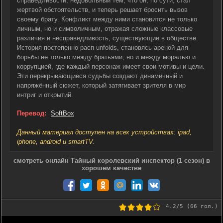
справедливости, недовольный тем, что он, по сути, стал
жертвой обстоятельств, и теперь решает бросить вызов
своему брату. Конфликт между ними становится не только
личным, но и символичным, отражая сложные классовые
различия и несправедливость, существующие в обществе.
История постепенно расп unfolds, становясь ареной для
борьбы не только между братьями, но и между моралью и
коррупцией, где каждый персонаж имеет свои мотивы и цели.
Эти перекрывающиеся судьбы создают динамичный и
напряжённый сюжет, который затягивает зрителя в мир
интриг и открытий.
Перевод:
SoftBox
Данный материал доступен на всех устройствах: ipad,
iphone, android и smartTV.
смотреть онлайн Тайный королевский инспектор (1 сезон) в
хорошем качестве
4.2
/5 (
66
гол.)