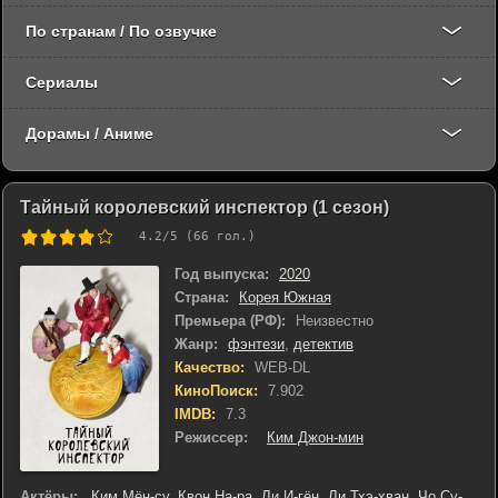
По странам / По озвучке
Сериалы
Дорамы / Аниме
Тайный королевский инспектор (1 сезон)
4.2
/5 (
66
гол.)
Год выпуска:
2020
Страна:
Корея Южная
Премьера (РФ):
Неизвестно
Жанр:
фэнтези
,
детектив
Качество:
WEB-DL
КиноПоиск:
7.902
IMDB:
7.3
Режиссер:
Ким Джон-мин
Актёры:
Ким Мён-су
,
Квон На-ра
,
Ли И-гён
,
Ли Тхэ-хван
,
Чо Су-