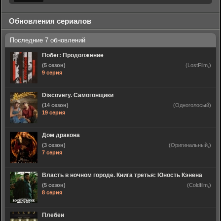
Обновления сериалов
Побег: Продолжение
(5 сезон)
(LostFilm,)
9 серия
Discovery. Самогонщики
(14 сезон)
(Одноголосый)
19 серия
Дом дракона
(3 сезон)
(Оригинальный,)
7 серия
Власть в ночном городе. Книга третья: Юность Кэнена
(5 сезон)
(Coldfilm,)
8 серия
Плебеи