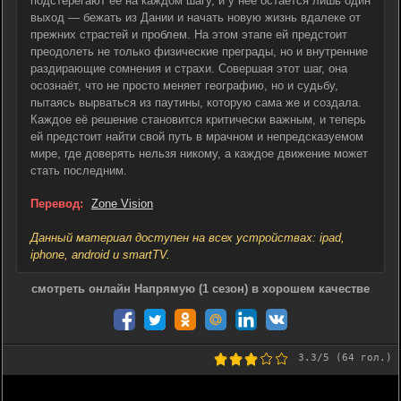
подстерегают её на каждом шагу, и у неё остается лишь один
выход — бежать из Дании и начать новую жизнь вдалеке от
прежних страстей и проблем. На этом этапе ей предстоит
преодолеть не только физические преграды, но и внутренние
раздирающие сомнения и страхи. Совершая этот шаг, она
осознаёт, что не просто меняет географию, но и судьбу,
пытаясь вырваться из паутины, которую сама же и создала.
Каждое её решение становится критически важным, и теперь
ей предстоит найти свой путь в мрачном и непредсказуемом
мире, где доверять нельзя никому, а каждое движение может
стать последним.
Перевод:
Zone Vision
Данный материал доступен на всех устройствах: ipad,
iphone, android и smartTV.
смотреть онлайн Напрямую (1 сезон) в хорошем качестве
3.3
/5 (
64
гол.)