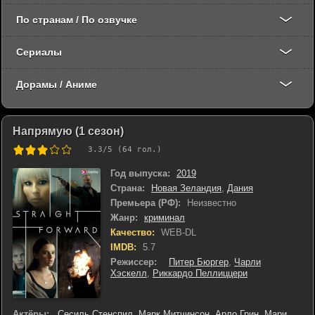
По странам / По озвучке
Сериалы
Дорамы / Аниме
Напрямую (1 сезон)
3.3
/5 (
64
гол.)
Год выпуска:
2019
Страна:
Новая Зеландия
,
Дания
Премьера (РФ):
Неизвестно
Жанр:
криминал
Качество:
WEB-DL
IMDB:
5.7
Режиссер:
Питер Бюргер
,
Чарли
Хэскелл
,
Риккардо Пеллиццери
Актёры:
Сесиль Стенспил
,
Марк Митчинсон
,
Арло Грин
,
Мари