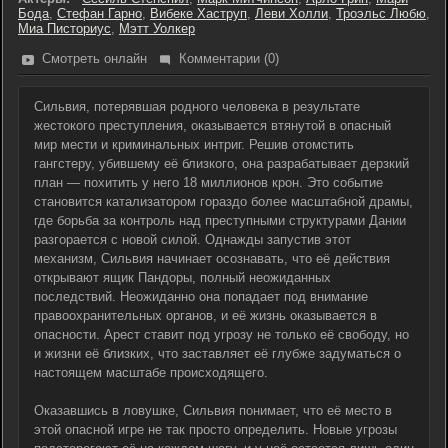
Бода
,
Стефан Гарно
,
Вибеке Хаструп
,
Леви Холли
,
Троэльс Любю
,
Миа Писториус
,
Мэтт Уолкер
Смотреть онлайн
Комментарии (0)
Сильвия, потерявшая родного человека в результате
жестокого преступления, оказывается втянутой в опасный
мир мести и криминальных интриг. Решив отомстить
гангстеру, убившему её близкого, она разрабатывает дерзкий
план — похитить у него 18 миллионов крон. Это событие
становится катализатором гораздо более масштабной драмы,
где борьба за контроль над преступными структурами Дании
разгорается с новой силой. Однажды запустив этот
механизм, Сильвия начинает осознавать, что её действия
открывают ящик Пандоры, полный неожиданных
последствий. Неожиданно она попадает под внимание
правоохранительных органов, и её жизнь оказывается в
опасности. Арест ставит под угрозу не только её свободу, но
и жизни её близких, что заставляет её глубже задуматься о
настоящем масштабе происходящего.
Оказавшись в ловушке, Сильвия понимает, что её место в
этой опасной игре не так просто определить. Новые угрозы