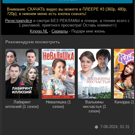
Внимание: СКАЧАТЬ видео вы можете в ПЛЕЕРЕ #3 (360р, 480р,
720р), в нижнем меню есть кнопка скачать!
Регистрируйся
и смотри БЕЗ РЕКЛАМЫ в плеере, а точнее всего с
1 рекламой, приятного просмотра! Оставь коммент=)
Kinogo.NL
-
Сериалы
- Подари мне жизнь
Рекомендуем посмотреть
Лабиринт
Неваляшка (1
Валькины
Качорра (1
иллюзий (1 сезон)
сезон)
несчастья (1
сезон)
7-06-2024, 01:31