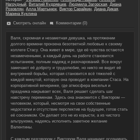
Нагрудный
,
Виталий Кудрявцев
,
Людмила Загорская
,
Диана
Розовлян
,
Алла Мартынюк
,
Виктор Сарайкин
,
Диана Дикая
,
Марина Куклина
Смотреть онлайн
Комментарии (0)
Валя, скромная и незаметная девушка, на протяжении
долгого времени пронзена безответной любовью к своему
коллеге Стасу. Она живет в мире, где её чувства остаются
незамеченными, а каждый день на работе становится
испытанием, полным надежд и разочарований. Все вокруг
замечают её доброту и трудолюбие, но никто не видит её
внутренней борьбы, которая становится всё тяжелей с
каждой минутой, которую она проводит в компании Стаса. На
корпоративной вечеринке, где атмосфера веселья и
праздника накрывает всех, Валя решает сделать шаг
навстречу переменам. Здесь она знакомится с Виктором —
человеком, который, несмотря на свои собственные
недостатки и отсутствие перспектив на будущее, готов стать
её союзником. Он делает это не из корысти, а из чистого
альтруизма, надеясь исполнить заветное желание
Валентины.
С каждым разговором с Виктором Валя начинает осознавать,