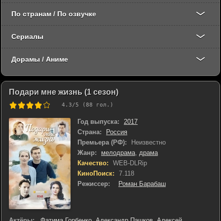
По странам / По озвучке
Сериалы
Дорамы / Аниме
Подари мне жизнь (1 сезон)
4.3
/5 (
88
гол.)
Год выпуска:
2017
Страна:
Россия
Премьера (РФ):
Неизвестно
Жанр:
мелодрама
,
драма
Качество:
WEB-DLRip
КиноПоиск:
7.118
Режиссер:
Роман Барабаш
Актёры:
Фатима Горбенко
,
Александр Пашков
,
Алексей