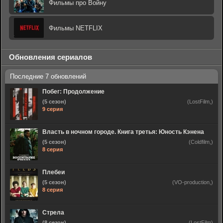
Фильмы про Войну
Фильмы NETFLIX
Обновления сериалов
Побег: Продолжение
(5 сезон)
(LostFilm,)
9 серия
Власть в ночном городе. Книга третья: Юность Кэнена
(5 сезон)
(Coldfilm,)
8 серия
Плебеи
(5 сезон)
(VO-production,)
8 серия
Стрела
(8 сезон)
(LostFilm)