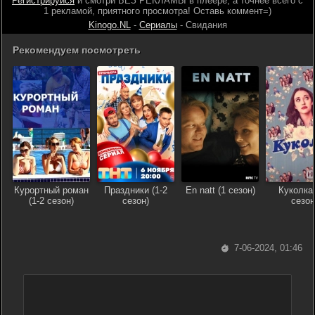
Регистрируйся
и смотри БЕЗ РЕКЛАМЫ в плеере, а точнее всего с
1 рекламой, приятного просмотра! Оставь коммент=)
Kinogo.NL
-
Сериалы
- Свидания
Рекомендуем посмотреть
Курортный роман
Праздники (1-2
En natt (1 сезон)
Куколка 
(1-2 сезон)
сезон)
сезон
7-06-2024, 01:46