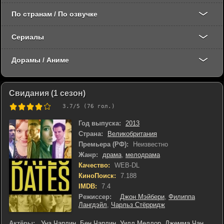
По странам / По озвучке
Сериалы
Дорамы / Аниме
Свидания (1 сезон)
3.7
/5 (
76
гол.)
Год выпуска:
2013
Страна:
Великобритания
Премьера (РФ):
Неизвестно
Жанр:
драма
,
мелодрама
Качество:
WEB-DL
КиноПоиск:
7.188
IMDB:
7.4
Режиссер:
Джон Мэйбери
,
Филиппа
Лангдэйл
,
Чарльз Стёрридж
Актёры:
Уна Чаплин
,
Бен Чаплин
,
Уилл Меллор
,
Джемма Чан
,