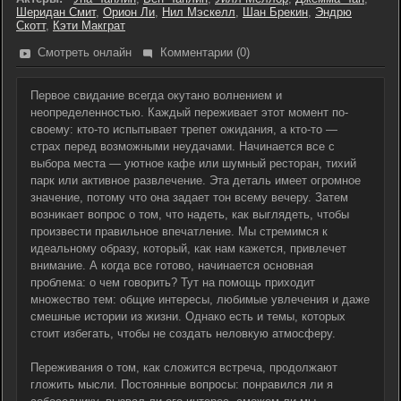
Шеридан Смит
,
Орион Ли
,
Нил Мэскелл
,
Шан Брекин
,
Эндрю
Скотт
,
Кэти Макграт
Смотреть онлайн
Комментарии (0)
Первое свидание всегда окутано волнением и
неопределенностью. Каждый переживает этот момент по-
своему: кто-то испытывает трепет ожидания, а кто-то —
страх перед возможными неудачами. Начинается все с
выбора места — уютное кафе или шумный ресторан, тихий
парк или активное развлечение. Эта деталь имеет огромное
значение, потому что она задает тон всему вечеру. Затем
возникает вопрос о том, что надеть, как выглядеть, чтобы
произвести правильное впечатление. Мы стремимся к
идеальному образу, который, как нам кажется, привлечет
внимание. А когда все готово, начинается основная
проблема: о чем говорить? Тут на помощь приходит
множество тем: общие интересы, любимые увлечения и даже
смешные истории из жизни. Однако есть и темы, которых
стоит избегать, чтобы не создать неловкую атмосферу.
Переживания о том, как сложится встреча, продолжают
гложить мысли. Постоянные вопросы: понравился ли я