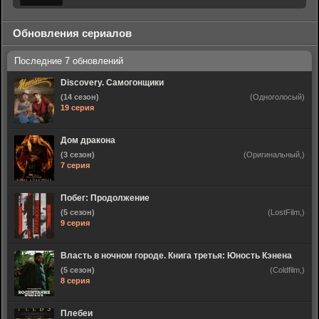
Обновления сериалов
Discovery. Самогонщики
(14 сезон)
(Одноголосый)
19 серия
Дом дракона
(3 сезон)
(Оригинальный,)
7 серия
Побег: Продолжение
(5 сезон)
(LostFilm,)
9 серия
Власть в ночном городе. Книга третья: Юность Кэнена
(5 сезон)
(Coldfilm,)
8 серия
Плебеи