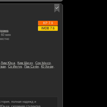
KP 7.9
IMDB 7.6
драма
60 мин
вестно
,
Лим Юн-а
,
Ким Щи-ху
,
Сон Ын-со
,
гван
,
Со Ин-гук
,
Пак Сэ-ён
,
Ю Хе-ри
,
стория, полная надежд и
 Юн-хи, скромная студентка