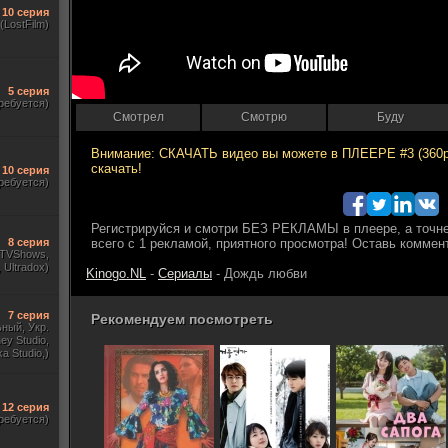
10 серия
(LostFilm)
5 серия
ребуется)
Смотрел
Смотрю
Буду
10 серия
ребуется)
8 серия
, TVShows,
Ultradox)
Kinogo.NL
-
Сериалы
- Дождь любви
7 серия
Рекомендуем посмотреть
ный, Укр.
y Studio,
a Studio,)
12 серия
ребуется)