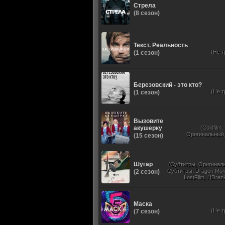
Стрела
(8 сезон)
Текст. Реальность
(Не т
(1 сезон)
Березовский - это кто?
(Не т
(1 сезон)
Вызовите
акушерку
(Coldfilm
Оригинальный, 
(15 сезон)
Шугар
(Субтитры, Оригиналь
Субтитры, Dragon Mone
(2 сезон)
LostFilm, HDrezk
Маска
(Не т
(7 сезон)