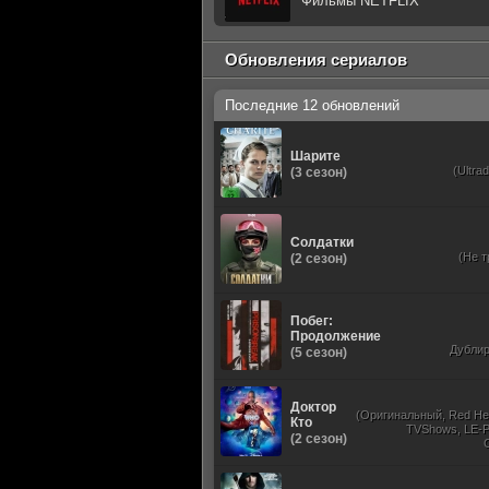
Фильмы NETFLIX
Обновления сериалов
Последние 12 обновлений
Шарите
(Ultra
(3 сезон)
Солдатки
(Не т
(2 сезон)
Побег:
Продолжение
Дубли
(5 сезон)
Доктор
(Оригинальный, Red He
Кто
TVShows, LE-P
(2 сезон)