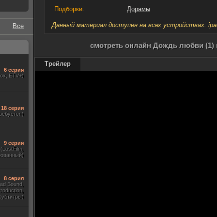
Подборки:
Дорамы
Данный материал доступен на всех устройствах: ipad, 
Все
смотреть онлайн Дождь любви (1) 
Трейлер
6 серия
dox, ETV+)
18 серия
ребуется)
9 серия
(LostFilm,
рованный)
8 серия
ad Sound,
roduction,
Субтитры)