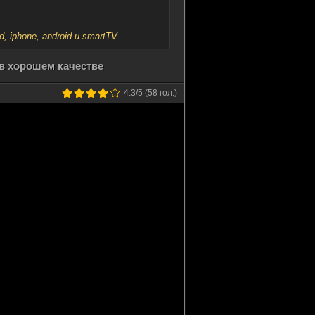
iphone, android и smartTV.
в хорошем качестве
4.3
/5 (
58
гол.)