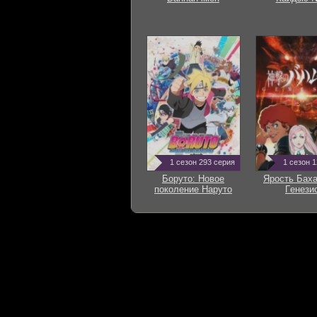
1 сезон 293 серия
1 сезон 
Боруто: Новое
Ярость Баха
поколение Наруто
Гeнези