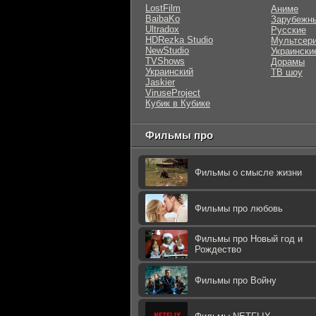
LostFilm
Аниме
BaibaKo
Зарубежн
Ultradox
Русские
HDRezka Studio
Мультсер
NewStudio
Украински
TVShows
Дорамы
Украинский
ТВ шоу
Jaskier
ViruseProject
Кубик в Кубике
Фильмы про
Фильмы о смысле жизни
Фильмы про любовь
Фильмы про Новый год и
Рождество
Фильмы про Войну