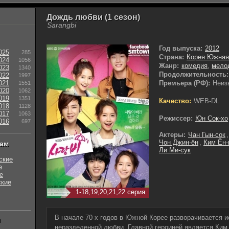
Дождь любви (1 сезон)
Sarangbi
Год выпуска:
2012
025
285
Страна:
Корея Южная
024
1056
Жанр:
комедия
,
мело
023
1340
Продолжительность:
022
1997
021
Премьера (РФ):
Неиз
1551
020
1062
019
1351
Качество:
WEB-DL
018
1128
017
1063
Режиссер:
Юн Сок-хо
016
697
Актеры:
Чан Гын-сок
Чон Джин-ён
,
Ким Ён-
нам
Ли Ми-сук
ские
е
е
ские
1-18,19,20,21,22 серия
В начале 70-х годов в Южной Корее разворачивается и
ы
неразделенной любви. Главной героиней является Ким