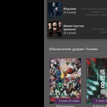
Ведьмак
(RezkaStudio, Дубли
Сербин, LE-P
(4 сезон)
Украинский, Ориг
Субти
Министерство
времени
(SDI Media,
Ориг
(4 сезон)
Обновления дорам / Аниме
3 сезон 12 серия
2 сезон 
Ванпанчмен
Кайдзю 