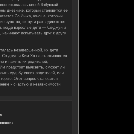
а воспитывалась своей бабушкой.
оем дневнике, который становится её
вляется Со Ин-ха, юноша, который
ие чувства, их пути разъединяются.
и, когда взрослые дети — Со-джун и
, начинают испытывать друг к другу
сталась незавершенной, их дети
 Со-джун и Ким Ха-на сталкиваются
 но и память их родителей,
 Им предстоит выяснить, сможет ли
рить судьбу своих родителей, или
торию. Этот вопрос становится
ение к счастью и независимости,
е
имающих