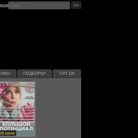
иски
ОК
РАМЫ
ПОДБОРКИ
ТОП 100
18 серия