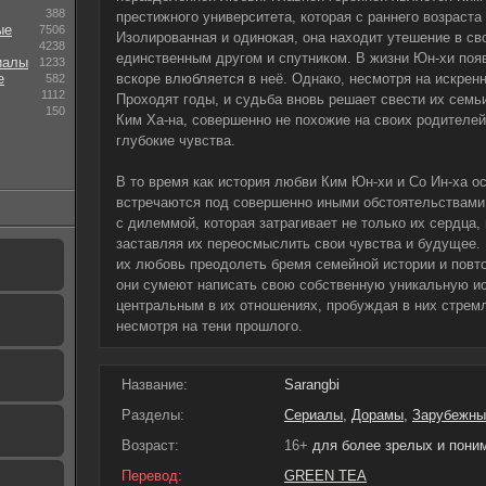
388
престижного университета, которая с раннего возраст
ые
7506
Изолированная и одинокая, она находит утешение в св
4238
единственным другом и спутником. В жизни Юн-хи поя
иалы
1233
е
вскоре влюбляется в неё. Однако, несмотря на искренн
582
1112
Проходят годы, и судьба вновь решает свести их семь
150
Ким Ха-на, совершенно не похожие на своих родителей
глубокие чувства.
В то время как история любви Ким Юн-хи и Со Ин-ха о
встречаются под совершенно иными обстоятельствами.
с дилеммой, которая затрагивает не только их сердца,
заставляя их переосмыслить свои чувства и будущее.
их любовь преодолеть бремя семейной истории и повто
они сумеют написать свою собственную уникальную ис
центральным в их отношениях, пробуждая в них стремл
несмотря на тени прошлого.
Название:
Sarangbi
Разделы:
Сериалы
,
Дорамы
,
Зарубежны
Возраст:
16+
для более зрелых и пон
Перевод:
GREEN TEA