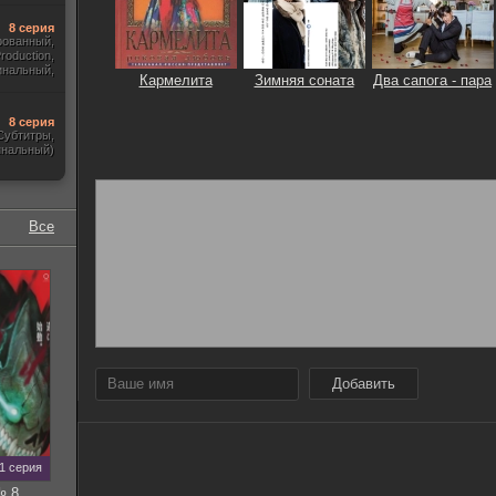
8 серия
рованный,
roduction,
инальный,
Кармелита
Зимняя соната
Два сапога - пара
тры, Укр.)
8 серия
 Субтитры,
инальный)
Все
Добавить
11 серия
№ 8