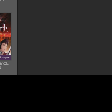
12 серия
мута:
с