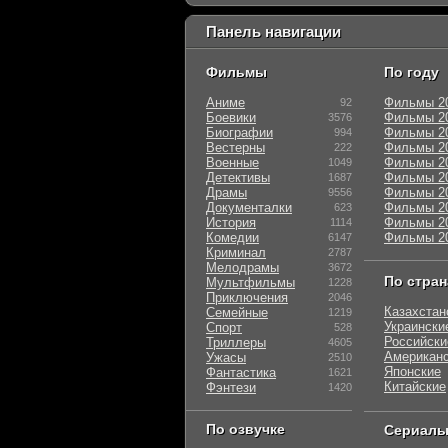
Панель навигации
Фильмы
По году
Аниме
Фильмы 2
92
Боевики
Фильмы 2
3576
Биографии
Фильмы 2
994
Вестерны
Фильмы 2
222
Военные
Фильмы 2
1049
Детективы
Фильмы 2
1687
Драмы
Фильмы 2
9556
Документалки
Фильмы 2
623
История
Фильмы 2
1114
Комедии
Фильмы 2
6147
Криминал
2787
Мелодрамы
3672
По стра
Мультфильмы
1228
Приключения
2046
Казахстан
Семейные
1219
Украински
Спорт
528
Российски
Триллеры
4605
Американ
Ужасы
2510
Японские
Фантастика
1621
Китайские
Фэнтези
1420
По озвучке
Сериал