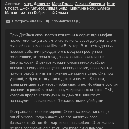
Актёры:
Марк Дакаскос
,
Марк Гомес
,
Сабина Карсенти
,
Кэти
Стюарт
,
Джон Кетберт
,
Линда Бойд
,
Кристина Кокс
,
Сулека
Мэтью
,
Гаэтана Кобрин
,
Тай Олссон
Смотреть онлайн
Комментарии (0)
Эрик Дрейвен оказывается втянутым в серые игры мафии
после того, как узнает, что кто-то использует документы его
бывшей возлюбленной Шэлли Вэбстер. Этот неожиданный
поворот событий приводит его к мощной преступной
организации, которая жаждет сохранить свои тайны в
безопасности. В центре истории оказывается храбрая
девушка, обладающая ценными сведениями, способными
помочь разоблачить эти грязные делишки в суде. Она под
угрозой, и Эрик, в тандеме с детективом Альбрехтом,
предпринимает все меры, чтобы спасти её. Их общие усилия
приводит к разоблачению коррумпированных агентов ФБР,
которые продали свою душу за деньги и защиту от
правосудия, связавшись с безжалостными убийцами.
Возвращаясь к своим корням, Эрик сталкивается с ещё
одной угроза, когда узнает, что его заклятый враг,
безжалостный Том Доллар, вновь на свободе. Этот маньяк
решает расправиться с теми, кто когда-либо помогал