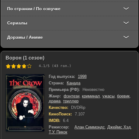
По странам / По озвучке
Сериалы
Дорамы / Аниме
Ворон (1 сезон)
4.1
/5 (
43
гол.)
Год выпуска:
1998
Страна:
Канада
Премьера (РФ):
Неизвестно
Жанр:
фэнтези
,
криминал
,
ужасы
,
боевик
,
драма
,
триллер
Качество:
DVDRip
КиноПоиск:
7.107
IMDB:
6.4
Режиссер:
Алан Симмондс
,
Джеймс Хэд
,
Т.У. Пикок