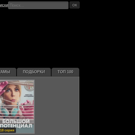
иски
ОК
РАМЫ
ПОДБОРКИ
ТОП 100
18 серия