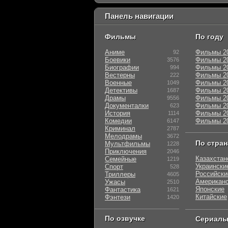
Панель навигации
Фильмы
По году
Аниме
Фильмы 2
92
Боевики
Фильмы 2
3576
Биографии
Фильмы 2
994
Вестерны
Фильмы 2
222
Военные
Фильмы 2
1049
Детективы
Фильмы 2
1687
Драмы
Фильмы 2
9556
Документалки
Фильмы 2
623
История
Фильмы 2
1114
Комедии
Фильмы 2
6147
Криминал
2787
Мелодрамы
3672
По стра
Мультфильмы
1228
Приключения
2046
Казахстан
Семейные
1219
Украински
Спорт
528
Российски
Триллеры
4605
Американ
Ужасы
2510
Японские
Фантастика
1621
Китайские
Фэнтези
1420
По озвучке
Сериал