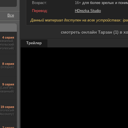
Возраст:
16+
для более зрелых и пон
Перевод:
HDrezka Studio
Все
Данный материал доступен на всех устройствах: ipad, 
смотреть онлайн Тарзан (1) в 
4 серия
рованный,
Трейлер
ительский
оголосый)
8 серия
, Octopus)
9 серия
(LostFilm,
рованный)
19 серия
ноголосый
iscovery)
7 серия