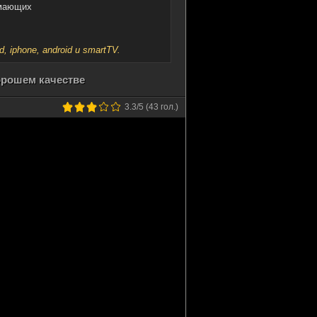
имающих
iphone, android и smartTV.
хорошем качестве
3.3
/5 (
43
гол.)