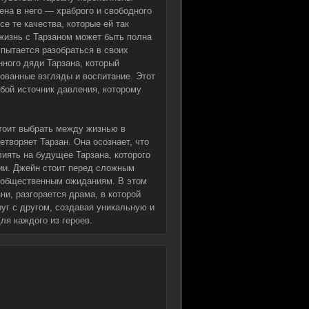
ена в него — храброго и свободного
е те качества, которые ей так
 жизнь с Тарзаном может быть полна
 пытается разобраться в своих
нного дяди Тарзана, который
ованные взгляды и воспитание. Этот
бой источник давления, которому
стоит выбрать между жизнью в
творяет Тарзан. Она осознает, что
лиять на будущее Тарзана, которого
ции. Джейн стоит перед сложным
я общественным ожиданиям. В этом
и, разгорается драма, в которой
руг с другом, создавая уникальную и
ля каждого из героев.