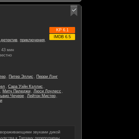
KP 6.1
IMDB 6.5
,
детектив
,
приключения
,
43 мин
вестно
тер
,
Питер Эллис
,
Перри Лэнг
мел
,
Сара Уэйн Кэллис
,
,
Митч Пиледжи
,
Люси Лоулесс
,
ьвио Чечере
,
Лейтон Мистер
,
ни
завораживающими звуками дикой
чувства к Тарзану переполнены