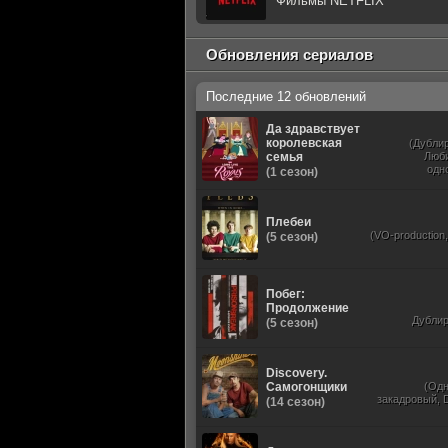
Фильмы NETFLIX
Обновления сериалов
Последние 12 обновлений
Да здравствует
королевская
(Дубли
семья
Люб
одн
(1 сезон)
Плебеи
(VO-production
(5 сезон)
Побег:
Продолжение
Дубли
(5 сезон)
Discovery.
Самогонщики
(Од
закадровый, D
(14 сезон)