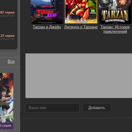
287 серия
ребуется)
Тарзан и Джейн
Легенда о Тарзане
Тарзан: История
приключений
27 серия
ребуется)
Все
Добавить
70 серия