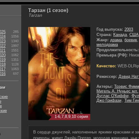
Тарзан (1 сезон)
Tarzan
Год выпуска:
2003
025
285
Страна:
Канада
,
США
024
1056
Жанр:
драма
,
боевик
023
1340
мелодрама
022
1997
Продолжительность:
021
1551
020
Премьера (РФ):
Неиз
1062
019
1351
018
1128
Качество:
WEB-DLRip
017
1063
016
697
Режиссер:
Дэвид Нат
Актеры:
Трэвис Фим
нам
Мигель А. Нуньес мл.
Дуглас О'Киффи
,
Фул
ские
Джо Грифази
,
Тим Ги
е
е
ские
1-6,7,8,9,10 серия
В сердце джунглей, наполненных яркими красками и 
ы
природы, живет Джейн Портер, молодая женщина, чьи 