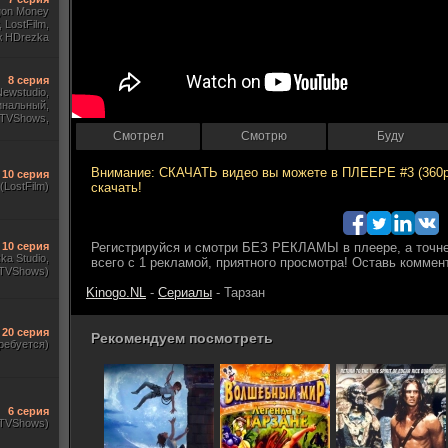
gon Money
 LostFilm,
ж HDrezka
., Дубляж)
8 серия
 Newstudio,
инальный,
 TVShows,
Amedia)
Смотрел
Смотрю
Буду
10 серия
(LostFilm)
10 серия
ka Studio,
TVShows)
Kinogo.NL
-
Сериалы
- Тарзан
20 серия
Рекомендуем посмотреть
ребуется)
6 серия
(TVShows)