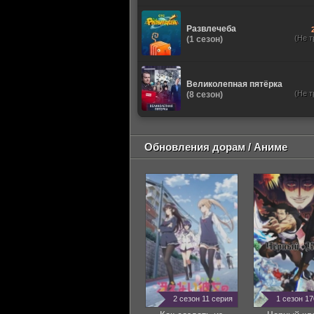
Развлечеба
(Не т
(1 сезон)
Великолепная пятёрка
(Не т
(8 сезон)
Обновления дорам / Аниме
2 сезон 11 серия
1 сезон 1