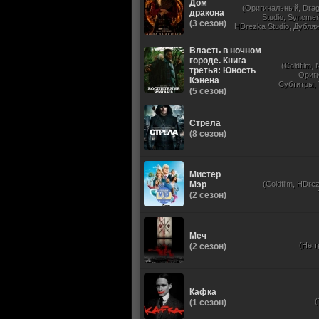
Дом
(Оригинальный, Dra
дракона
Studio, Syncmer,
(3 сезон)
HDrezka Studio, Дубля
St
Власть в ночном
городе. Книга
(Coldfilm,
третья: Юность
Ориг
Кэнена
Субтитры,
(5 сезон)
Стрела
(8 сезон)
Мистер
Мэр
(Coldfilm, HDrez
(2 сезон)
Меч
(Не т
(2 сезон)
Кафка
(1 сезон)