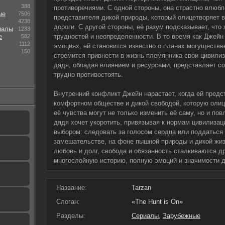
388
противоречиями. С одной стороны, она страстно влюбл
ые
7506
представителя дикой природы, который олицетворяет вс
4238
дороги. С другой стороны, её разум подсказывает, что
иалы
1233
е
трудностей и неопределенности. В то время как Джейн
582
1112
эмоциях, ей становится известно о планах могуществе
150
стремится привнести в жизнь племянника свои цивилиз
дядя, обладая влиянием и ресурсами, представляет со
трудно противостоять.
Внутренний конфликт Джейн нарастает, когда ей пред
комфортном обществе и дикой свободой, которую олице
её чувства могут не только изменить её саму, но и пов
дядя хочет укоротить, привязывая к нормам цивилиза
выбором: следовать за голосом сердца или поддатьс
замешательстве, на фоне пышной природы и дикой жизн
любовь и долг, свобода и обязанность сталкиваются д
многослойную историю, полную эмоций и значимости д
Название:
Tarzan
Слоган:
«The Hunt is On»
Разделы:
Сериалы
,
Зарубежные