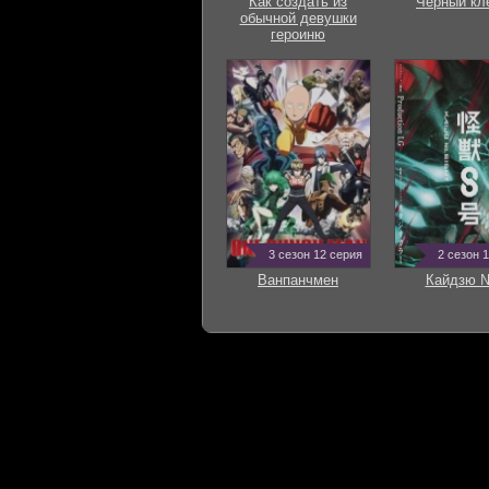
Как создать из
Черный кл
обычной девушки
героиню
3 сезон 12 серия
2 сезон 
Ванпанчмен
Кайдзю 