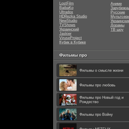
LostFilm
Аниме
BaibaKo
Зарубежн
Ultradox
Русские
HDRezka Studio
Мультсер
NewStudio
Украински
TVShows
Дорамы
Украинский
ТВ шоу
Jaskier
ViruseProject
Кубик в Кубике
Фильмы про
Фильмы о смысле жизни
Фильмы про любовь
Фильмы про Новый год и
Рождество
Фильмы про Войну