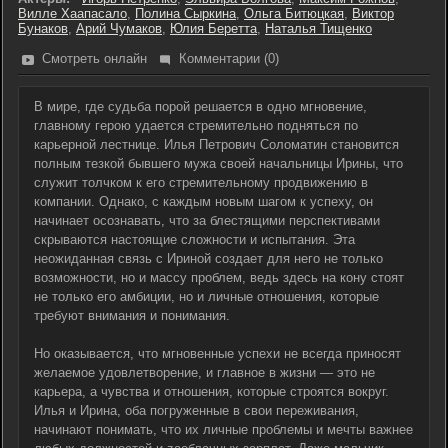
Вилле Хаапасало
,
Полина Сыркина
,
Ольга Битюцкая
,
Виктор
Бунаков
,
Арий Чумаков
,
Юлия Беретта
,
Наталья Тищенко
Смотреть онлайн
Комментарии (0)
В мире, где судьба порой решается в одно мгновение,
главному герою удается стремительно подняться по
карьерной лестнице. Илья Петрович Соломатин становится
полным тезкой бывшего мужа своей начальницы Ирины, что
служит толчком к его стремительному продвижению в
компании. Однако, с каждым новым шагом к успеху, он
начинает осознавать, что за блестящими перспективами
скрываются настоящие сложности и испытания. Эта
неожиданная связь с Ириной создает для него не только
возможности, но и массу проблем, ведь здесь на кону стоят
не только его амбиции, но и личные отношения, которые
требуют внимания и понимания.
Но оказывается, что мгновенные успехи не всегда приносят
желаемое удовлетворение, и главное в жизни — это не
карьера, а чувства и отношения, которые строятся вокруг.
Илья и Ирина, оба погруженные в свои переживания,
начинают понимать, что их личные проблемы и мечты важнее