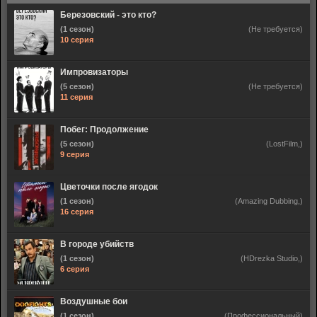
Березовский - это кто?
(1 сезон)
(Не требуется)
10 серия
Импровизаторы
(5 сезон)
(Не требуется)
11 серия
Побег: Продолжение
(5 сезон)
(LostFilm,)
9 серия
Цветочки после ягодок
(1 сезон)
(Amazing Dubbing,)
16 серия
В городе убийств
(1 сезон)
(HDrezka Studio,)
6 серия
Воздушные бои
(1 сезон)
(Профессиональный)