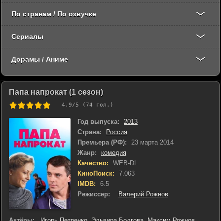
По странам / По озвучке
Сериалы
Дорамы / Аниме
Папа напрокат (1 сезон)
4.9
/5 (
74
гол.)
Год выпуска:
2013
Страна:
Россия
Премьера (РФ):
23 марта 2014
Жанр:
комедия
Качество:
WEB-DL
КиноПоиск:
7.063
IMDB:
6.5
Режиссер:
Валерий Рожнов
Актёры:
Игорь Петренко
,
Эльвира Болгова
,
Максим Рожнов
,