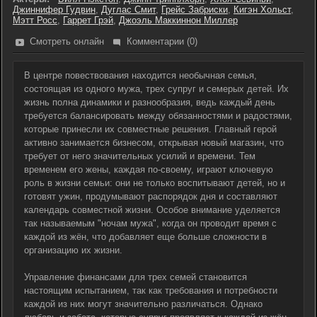
Джиннифер Гудвин
,
Дуглас Смит
,
Грейс Забриски
,
Кигэн Хольст
,
Мэтт Росс
,
Гаррет Грэй
,
Джоэль Маккиннон Миллер
Смотреть онлайн
Комментарии (0)
В центре повествования находится необычная семья,
состоящая из одного мужа, трех супруг и семерых детей. Их
жизнь полна динамики и разнообразия, ведь каждый день
требуется балансировать между обязанностями и радостями,
которые принесли их совместные решения. Главный герой
активно занимается бизнесом, открывая новый магазин, что
требует от него значительных усилий и времени. Тем
временем его жены, каждая по-своему, играют ключевую
роль в жизни семьи: они не только воспитывают детей, но и
готовят ужин, продумывают распорядок дня и составляют
календарь совместной жизни. Особое внимание уделяется
так называемым "ночам мужа", когда он проводит время с
каждой из жён, что добавляет еще больше сложности в
организацию их жизни.
Управление финансами для трех семей становится
настоящим испытанием, так как требования и потребности
каждой из них могут значительно различаться. Однако