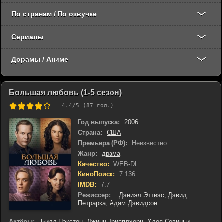
По странам / По озвучке
Сериалы
Дорамы / Аниме
Большая любовь (1-5 сезон)
4.4
/5 (
87
гол.)
Год выпуска:
2006
Страна:
США
Премьера (РФ):
Неизвестно
Жанр:
драма
Качество:
WEB-DL
КиноПоиск:
7.136
IMDB:
7.7
Режиссер:
Дэниэл Эттиэс
,
Дэвид
Петрарка
,
Адам Дэвидсон
Актёры:
Билл Пэкстон
,
Джинн Трипплхорн
,
Хлоя Севиньи
,