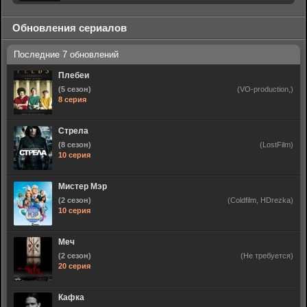
Обновления сериалов
Плебеи
(5 сезон)
(VO-production,)
8 серия
Стрела
(8 сезон)
(LostFilm)
10 серия
Мистер Мэр
(2 сезон)
(Coldfilm, HDrezka)
10 серия
Меч
(2 сезон)
(Не требуется)
20 серия
Кафка