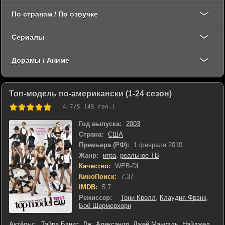
По странам / По озвучке
Сериалы
Дорамы / Аниме
Топ-модель по-американски (1-24 сезон)
4.7
/5 (
45
гол.)
Год выпуска:
2003
Страна:
США
Премьера (РФ):
1 февраля 2010
Жанр:
игра
,
реальное ТВ
Качество:
WEB-DL
КиноПоиск:
7.37
IMDB:
5.7
Режиссер:
Тони Кролл
,
Клаудия Фрэнк
,
Боб Шермерхорн
Актёры:
Тайра Бэнкс
,
Дж. Александр
,
Джей Мануэль
,
Найджел