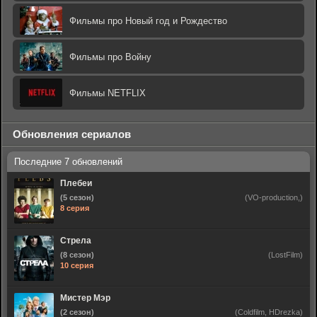
Фильмы про Новый год и Рождество
Фильмы про Войну
Фильмы NETFLIX
Обновления сериалов
Плебеи
(5 сезон)
(VO-production,)
8 серия
Стрела
(8 сезон)
(LostFilm)
10 серия
Мистер Мэр
(2 сезон)
(Coldfilm, HDrezka)