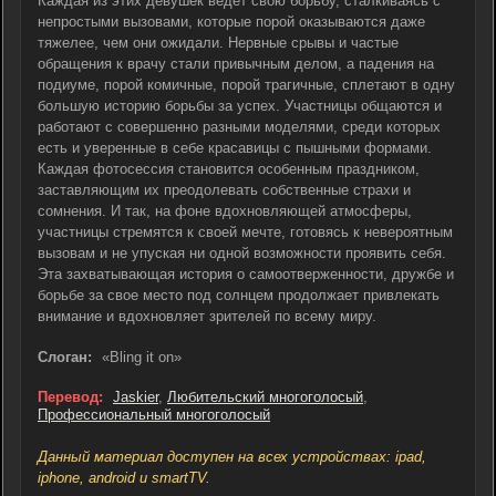
Каждая из этих девушек ведет свою борьбу, сталкиваясь с
непростыми вызовами, которые порой оказываются даже
тяжелее, чем они ожидали. Нервные срывы и частые
обращения к врачу стали привычным делом, а падения на
подиуме, порой комичные, порой трагичные, сплетают в одну
большую историю борьбы за успех. Участницы общаются и
работают с совершенно разными моделями, среди которых
есть и уверенные в себе красавицы с пышными формами.
Каждая фотосессия становится особенным праздником,
заставляющим их преодолевать собственные страхи и
сомнения. И так, на фоне вдохновляющей атмосферы,
участницы стремятся к своей мечте, готовясь к невероятным
вызовам и не упуская ни одной возможности проявить себя.
Эта захватывающая история о самоотверженности, дружбе и
борьбе за свое место под солнцем продолжает привлекать
внимание и вдохновляет зрителей по всему миру.
Слоган:
«Bling it on»
Перевод:
Jaskier
,
Любительский многоголосый
,
Профессиональный многоголосый
Данный материал доступен на всех устройствах: ipad,
iphone, android и smartTV.