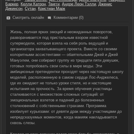
Баркер
,
Келли Катрон
,
Твигги
,
Андре Леон Тэлли
,
Дженис
Дикинсон
,
Сутан
,
Кристиан Марк
Смотреть онлайн
Комментарии (0)
Жизнь, полная ярких эмоций и неожиданных поворотов,
разворачивается под пристальным взором известной
супермодели, которая взяла на себя роль ведущей и
организатора захватывающего проекта. Вместе со своими
колоритными ассистентами — обаятельными Джей и Джей
Мануэлем, они собирают группу из тридцати пяти девушек,
готовых попробовать свои силы в мире моды. Эти
амбициозные претендентки проходят через настоящую школу
моделей, расположенную в самом сердце Лос-Анджелеса,
где их ожидают не только уроки стиля, но и настоящие
испытания на прочность. За время обучения участницы
сталкиваются с множеством сложных ситуаций: от
эмоциональных взлетов и падений до болезненных
столкновений с собственными страхами. Программа
изобилует курьезами: от девяти драк между участницами до
непредсказуемых моментов, когда макияж накладывается
сквозь слезы.