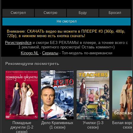
Смотрел
Смотрю
Буду
Бросил
Не смотрел
Внимание: СКАЧАТЬ видео вы можете в ПЛЕЕРЕ #3 (360р, 480р,
720р), в нижнем меню есть кнопка скачать!
Регистрируйся
и смотри БЕЗ РЕКЛАМЫ в плеере, а точнее всего с
1 рекламой, приятного просмотра! Оставь коммент=)
Kinogo.NL
-
Сериалы
- Топ-модель по-американски
Рекомендуем посмотреть
Помадные
Дело Крапивиных
Училки (1-3
Белая воро
джунгли (1-2
(1 сезон)
сезон)
сезон
сезон)