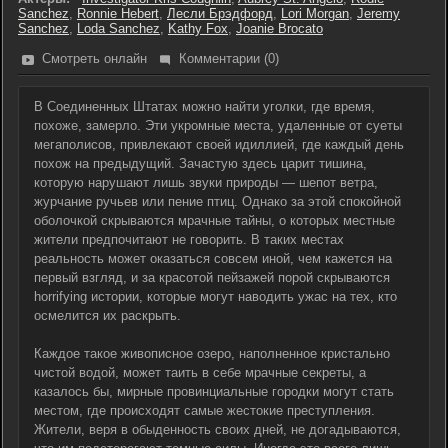
Sanchez
,
Ronnie Hebert
,
Лесли Брэдфорд
,
Lori Morgan
,
Jeremy
Sanchez
,
Loda Sanchez
,
Kathy Fox
,
Joanie Brocato
Смотреть онлайн
Комментарии (0)
В Соединенных Штатах можно найти уголки, где время,
похоже, замерло. Эти укромные места, удаленные от суеты
мегаполисов, привлекают своей идиллией, где каждый день
похож на предыдущий. Зачастую здесь царит тишина,
которую нарушают лишь звуки природы — шепот ветра,
журчание ручьев или пение птиц. Однако за этой спокойной
оболочкой скрываются мрачные тайны, о которых местные
жители предпочитают не говорить. В таких местах
реальность может оказаться совсем иной, чем кажется на
первый взгляд, и за красотой пейзажей порой скрываются
horrifying истории, которые могут наводить ужас на тех, кто
осмелится их раскрыть.
Каждое такое живописное озеро, наполненное кристально
чистой водой, может таить в себе мрачные секреты, а
казалось бы, мирные провинциальные городки могут стать
местом, где происходят самые жестокие преступления.
Жители, веря в обыденность своих дней, не догадываются,