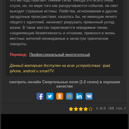
что им подстерегают темные силы. Иногда это всего лишь
слухи, но, по мере того как раскручиваются события, на свет
выходят страшные истины. Убийства, исчезновения и другие
загадочные происшествия, казалось бы, не имеющие ничего
общего с идиллией, начинают разрушать привычный уклад
жизни. В таких местах пересекаются невидимые линии,
соединяющие безмятежность и отчаяние, привнося в жизнь
местных жителей неожиданные и зачастую трагические
повороты.
Перевод:
Профессиональный многоголосый
Данный материал доступен на всех устройствах: ipad,
iphone, android и smartTV.
смотреть онлайн Смертельные поля (1-2 сезон) в хорошем
качестве
3.8
/5 (
68
гол.)