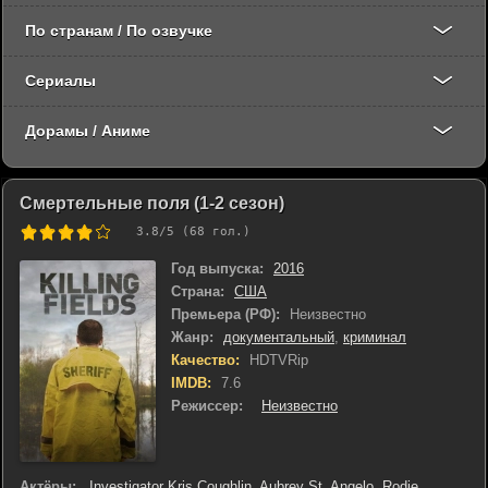
По странам / По озвучке
Сериалы
Дорамы / Аниме
Смертельные поля (1-2 сезон)
3.8
/5 (
68
гол.)
Год выпуска:
2016
Страна:
США
Премьера (РФ):
Неизвестно
Жанр:
документальный
,
криминал
Качество:
HDTVRip
IMDB:
7.6
Режиссер:
Неизвестно
Актёры:
Investigator Kris Coughlin
,
Aubrey St. Angelo
,
Rodie