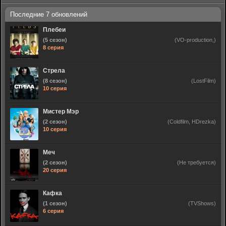
Плебеи
(5 сезон)
(VO-production,)
8 серия
Стрела
(8 сезон)
(LostFilm)
10 серия
Мистер Мэр
(2 сезон)
(Coldfilm, HDrezka)
10 серия
Меч
(2 сезон)
(Не требуется)
20 серия
Кафка
(1 сезон)
(TVShows)
6 серия