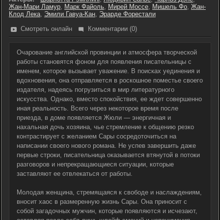
Жан-Мари Ламур
,
Марк Файоль
,
Мирей Моссе
,
Мишель Фо
,
Жан-
Клод Лека
,
Эмили Гавуа-Кан
,
Эрарде Форестали
Смотреть онлайн
Комментарии (0)
Очарование английской провинции и атмосфера творческой
работы становятся фоном для появления писательницы с
именем, которое вызывает уважение. В поисках уединения и
вдохновения, она отправляется в роскошное поместье своего
издателя, надеясь погрузиться в мир литературного
искусства. Однако, вместо спокойствия, ее ждет совершенно
иная реальность. Всего через некоторое время после
приезда, в доме появляется Жюли — энергичная и
нахальная дочь хозяина, чье стремление к общению резко
контрастирует с желанием Сары сосредоточиться на
написании своего нового романа. Не успев завершить даже
первые строки, писательница оказывается втянутой в потоки
разговоров и непрекращающиеся ситуации, которые
заставляют ее отвлекаться от работы.
Молодая женщина, стремящаяся к свободе и наслаждениям,
вносит хаос в размеренную жизнь Сары. Она приносит с
собой загадочных мужчин, которые появляются и исчезают,