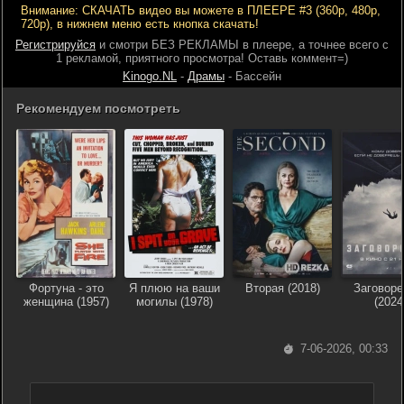
Внимание: СКАЧАТЬ видео вы можете в ПЛЕЕРЕ #3 (360р, 480р,
720р), в нижнем меню есть кнопка скачать!
Регистрируйся
и смотри БЕЗ РЕКЛАМЫ в плеере, а точнее всего с
1 рекламой, приятного просмотра! Оставь коммент=)
Kinogo.NL
-
Драмы
- Бассейн
Рекомендуем посмотреть
Фортуна - это
Я плюю на ваши
Вторая (2018)
Заговоре
женщина (1957)
могилы (1978)
(2024
7-06-2026, 00:33