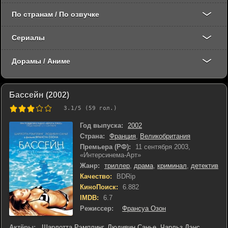
По странам / По озвучке
Сериалы
Дорамы / Аниме
Бассейн (2002)
3.1
/5 (
59
гол.)
Год выпуска:
2002
Страна:
Франция
,
Великобритания
Премьера (РФ):
11 сентября 2003,
«Интерсинема-Арт»
Жанр:
триллер
,
драма
,
криминал
,
детектив
Качество:
BDRip
КиноПоиск:
6.882
IMDB:
6.7
Режиссер:
Франсуа Озон
Актёры:
Шарлотта Рэмплинг
,
Людивин Санье
,
Чарльз Дэнс
,