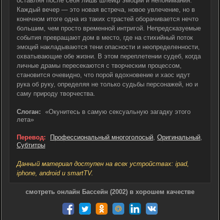
оставляя после себя лишь шлейф эмоций и непонимания.
Каждый вечер — это новая встреча, новое увлечение, но в
конечном итоге одна из таких страстей оборачивается нечто
большим, чем просто временной интригой. Непредсказуемые
события превращают дом в место, где на стихийный поток
эмоций накладываются тени опасности и неопределенности,
охватывающие обе жизни. В этом переплетении судеб, когда
личные драмы пересекаются с творческим процессом,
становится очевидно, что порой вдохновение и хаос идут
рука об руку, определяя не только судьбы персонажей, но и
саму природу творчества.
Слоган:
«Окунитесь в самую сексуальную загадку этого
лета»
Перевод:
Профессиональный многоголосый
,
Оригинальный
,
Субтитры
Данный материал доступен на всех устройствах: ipad,
iphone, android и smartTV.
смотреть онлайн Бассейн (2002) в хорошем качестве