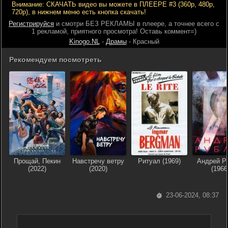
Внимание: СКАЧАТЬ видео вы можете в ПЛЕЕРЕ #3 (360р, 480р,
720р), в нижнем меню есть кнопка скачать!
Регистрируйся
и смотри БЕЗ РЕКЛАМЫ в плеере, а точнее всего с
1 рекламой, приятного просмотра! Оставь коммент=)
Kinogo.NL
-
Драмы
- Красный
Рекомендуем посмотреть
Прощай, Пекин
Навстречу ветру
Ритуал (1969)
Андрей Р
(2022)
(2020)
(1966
23-06-2024, 08:37