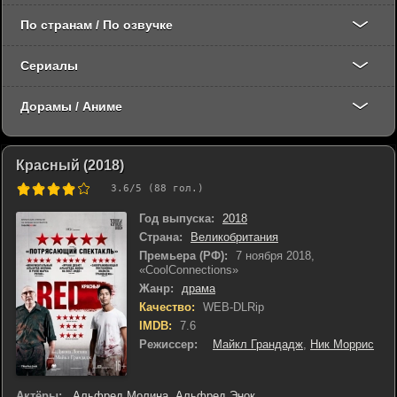
По странам / По озвучке
Сериалы
Дорамы / Аниме
Красный (2018)
3.6
/5 (
88
гол.)
Год выпуска:
2018
Страна:
Великобритания
Премьера (РФ):
7 ноября 2018,
«CoolConnections»
Жанр:
драма
Качество:
WEB-DLRip
IMDB:
7.6
Режиссер:
Майкл Грандадж
,
Ник Моррис
Актёры:
Альфред Молина
,
Альфред Энок