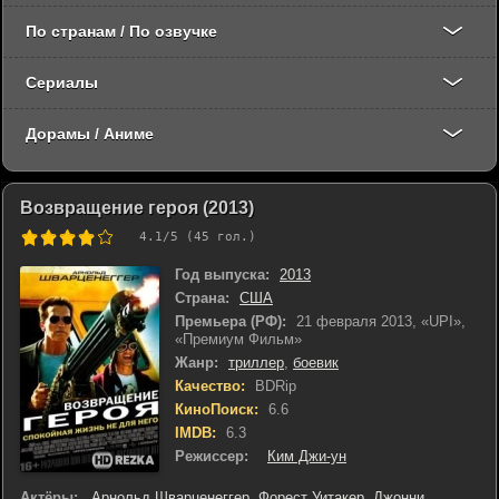
По странам / По озвучке
Сериалы
Дорамы / Аниме
Возвращение героя (2013)
4.1
/5 (
45
гол.)
Год выпуска:
2013
Страна:
США
Премьера (РФ):
21 февраля 2013, «UPI»,
«Премиум Фильм»
Жанр:
триллер
,
боевик
Качество:
BDRip
КиноПоиск:
6.6
IMDB:
6.3
Режиссер:
Ким Джи-ун
Актёры:
Арнольд Шварценеггер
,
Форест Уитакер
,
Джонни