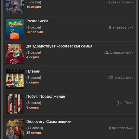
(5 сезон)
(HDrezka Studio,)
10 серия
Развлечеба
(1 сезон)
(Не требуется)
287 серия
Да здравствует королевская семья
(1 сезон)
(Дублированный,)
4 серия
Плебеи
(5 сезон)
(VO-production,)
8 серия
Побег: Продолжение
(5 сезон)
(LostFilm,)
9 серия
Discovery. Самогонщики
(14 сезон)
(Одноголосый)
19 серия