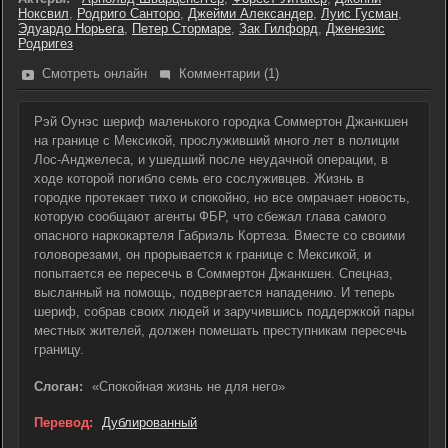
Ноксвил
,
Родриго Санторо
,
Джейми Александер
,
Луис Гусман
,
Эдуардо Норьега
,
Петер Стормаре
,
Зак Гилфорд
,
Дженезис
Родригез
Смотреть онлайн
Комментарии (1)
Рэй Оунэс шериф маленького городка Соммертон Джанкшен
на границе с Мексикой, прослуживший много лет в полиции
Лос-Анджелеса, и ушедший после неудачной операции, в
ходе которой погибло семь его сослуживцев. Жизнь в
городке протекает тихо и спокойно, но все омрачает новость,
которую сообщают агенты ФБР, что сбежал глава самого
опасного наркокартеля Габриэль Кортеза. Вместе со своими
головорезами, он прорывается к границе с Мексикой, и
попытается ее пересечь в Соммертон Джанкшен. Спецназ,
высланный на помощь, подвергается нападению. И теперь
шериф, собрав своих людей и заручившись поддержкой пары
местных жителей, должен помешать преступникам пересечь
границу.
Слоган:
«Спокойная жизнь не для него»
Перевод:
Дублированный