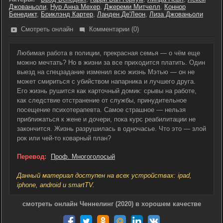
Джованьоли
,
Нур Анна Мехер
,
Джереми Митчелл
,
Коннор
Бенедикт
,
Бриклэнд Картер
,
Ланден Де'Леон
,
Лиза Джованьоли
Смотреть онлайн
Комментарии (0)
Любимая работа в полиции, прекрасная семья — о чём еще
можно мечтать? Но в жизни за все приходится платить. Один
выезд на спецзадание изменил всю жизнь Мэтью — он не
может смириться с убийством напарника и лучшего друга.
Его жизнь рушится как карточный домик: срывы на работе,
как следствие отстранение от службы, принудительное
посещение психотерапевта. Самое страшное — нельзя
приближаться к жене и дочери, пока курс реабилитации не
закончится. Жизнь разрушилась в одночасье. Что это — злой
рок или чей-то коварный план?
Перевод:
Проф. Многоголосый
Данный материал доступен на всех устройствах: ipad,
iphone, android и smartTV.
смотреть онлайн Ченнелинг (2020) в хорошем качестве