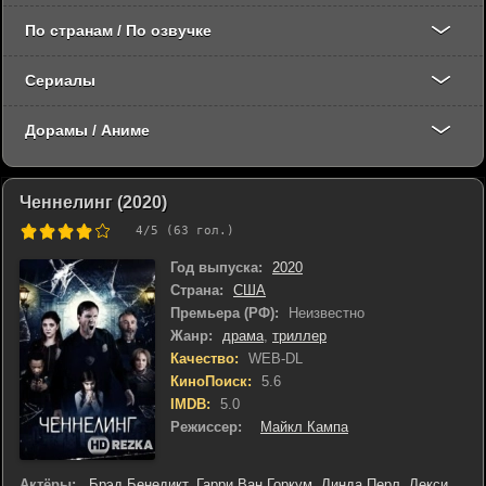
По странам / По озвучке
Сериалы
Дорамы / Аниме
Ченнелинг (2020)
4
/5 (
63
гол.)
Год выпуска:
2020
Страна:
США
Премьера (РФ):
Неизвестно
Жанр:
драма
,
триллер
Качество:
WEB-DL
КиноПоиск:
5.6
IMDB:
5.0
Режиссер:
Майкл Кампа
Актёры:
Брэд Бенедикт
,
Гарри Ван Горкум
,
Линда Перл
,
Лекси