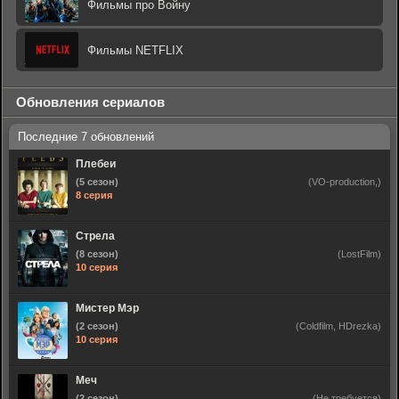
Фильмы про Войну
Фильмы NETFLIX
Обновления сериалов
Плебеи
(5 сезон)
(VO-production,)
8 серия
Стрела
(8 сезон)
(LostFilm)
10 серия
Мистер Мэр
(2 сезон)
(Coldfilm, HDrezka)
10 серия
Меч
(2 сезон)
(Не требуется)