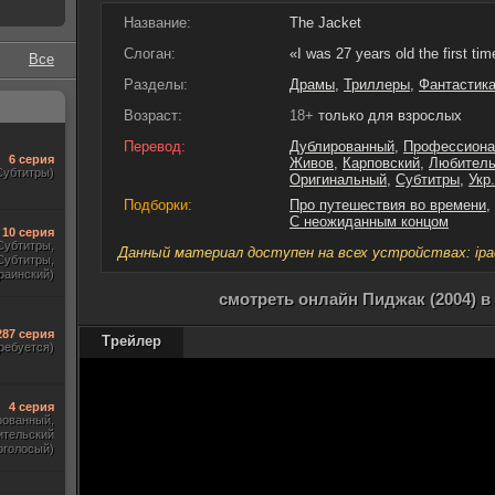
Название:
The Jacket
Слоган:
«I was 27 years old the first tim
Все
Разделы:
Драмы
,
Триллеры
,
Фантастик
Возраст:
18+
только для взрослых
Перевод:
Дублированный
,
Профессиона
6 серия
Живов
,
Карповский
,
Любитель
Субтитры)
Оригинальный
,
Субтитры
,
Укр
Подборки:
Про путешествия во времени
,
С неожиданным концом
10 серия
 Субтитры,
Данный материал доступен на всех устройствах: ipad, 
Субтитры,
раинский)
смотреть онлайн Пиджак (2004) в
287 серия
Трейлер
ребуется)
4 серия
рованный,
ительский
оголосый)