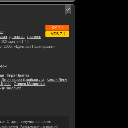
KP 7.7
ия
IMDB 7.1
рама
,
детектив
,
триллер
102 мин. / 01:42
ая 2005, «Централ Партнершип»
бери
ди
,
Кира Найтли
,
,
Дженнифер Джейсон Ли
,
Келли Линч
,
 Крэйг
,
Стивен Макинтош
,
нзи Филлипс
жек Старкс получил во время
о меняется. Вернувшись в родной