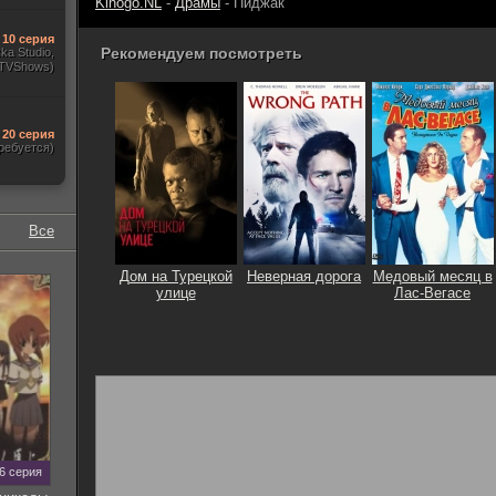
Kinogo.NL
-
Драмы
- Пиджак
10 серия
Рекомендуем посмотреть
ka Studio,
TVShows)
20 серия
ребуется)
Все
Дом на Турецкой
Неверная дорога
Медовый месяц в
улице
Лас-Вегасе
26 серия