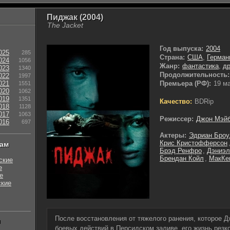
Пиджак (2004)
The Jacket
Год выпуска:
2004
025
285
Страна:
США
,
Герман
024
1056
Жанр:
фантастика
,
д
023
1340
Продолжительность:
022
1997
021
Премьера (РФ):
19 м
1551
020
1062
019
1351
Качество:
BDRip
018
1128
017
1063
Режиссер:
Джон Мэй
016
697
Актеры:
Эдриан Броу
Крис Кристофферсон
нам
Брэд Ренфро
,
Дэниэл
Брендан Койл
,
МакКе
ские
е
е
ские
После восстановления от тяжелого ранения, которое Д
ы
боевых действий в Персидском заливе, его жизнь резк