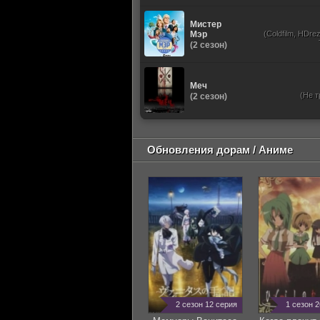
Мистер
Мэр
(Coldfilm, HDrez
(2 сезон)
Меч
(Не т
(2 сезон)
Обновления дорам / Аниме
2 сезон 12 серия
1 сезон 