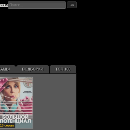
иски
ОК
РАМЫ
ПОДБОРКИ
ТОП 100
18 серия