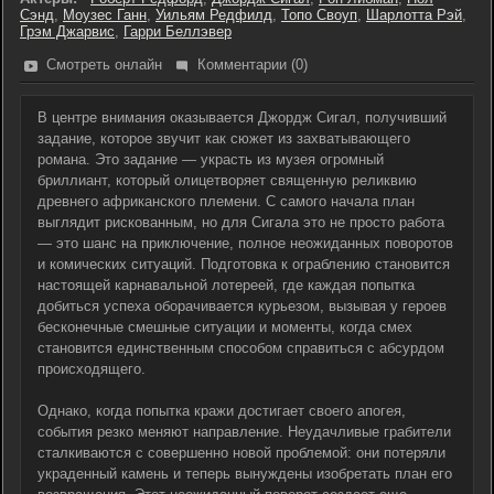
Сэнд
,
Моузес Ганн
,
Уильям Редфилд
,
Топо Своуп
,
Шарлотта Рэй
,
Грэм Джарвис
,
Гарри Беллэвер
Смотреть онлайн
Комментарии (0)
В центре внимания оказывается Джордж Сигал, получивший
задание, которое звучит как сюжет из захватывающего
романа. Это задание — украсть из музея огромный
бриллиант, который олицетворяет священную реликвию
древнего африканского племени. С самого начала план
выглядит рискованным, но для Сигала это не просто работа
— это шанс на приключение, полное неожиданных поворотов
и комических ситуаций. Подготовка к ограблению становится
настоящей карнавальной лотереей, где каждая попытка
добиться успеха оборачивается курьезом, вызывая у героев
бесконечные смешные ситуации и моменты, когда смех
становится единственным способом справиться с абсурдом
происходящего.
Однако, когда попытка кражи достигает своего апогея,
события резко меняют направление. Неудачливые грабители
сталкиваются с совершенно новой проблемой: они потеряли
украденный камень и теперь вынуждены изобретать план его