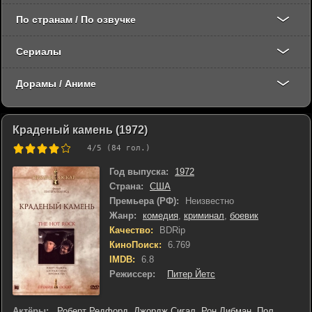
По странам / По озвучке
Сериалы
Дорамы / Аниме
Краденый камень (1972)
4
/5 (
84
гол.)
Год выпуска:
1972
Страна:
США
Премьера (РФ):
Неизвестно
Жанр:
комедия
,
криминал
,
боевик
Качество:
BDRip
КиноПоиск:
6.769
IMDB:
6.8
Режиссер:
Питер Йетс
Актёры:
Роберт Редфорд
,
Джордж Сигал
,
Рон Либман
,
Пол