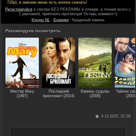
720р), в нижнем меню есть кнопка скачать!
Регистрируйся
и смотри БЕЗ РЕКЛАМЫ в плеере, а точнее всего с
1 рекламой, приятного просмотра! Оставь коммент=)
Kinogo.NL
-
Боевики
- Краденый камень
Рекомендуем посмотреть
Мистер Магу
Последний
Камень судьбы
Тайное св
(1997)
бриллиант (2014)
(2008)
(2001
4-12-2025, 01:56