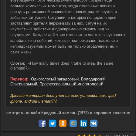
возвращения. Этот неожиданный поворот создает еще
больше комических моментов, когда отчаянные попытки
вернуть реликвию оборачиваются новым рядом неудач и
забавных ситуаций. Ситуации, в которые попадают герои,
заставляют зрителя переживать за них, сетуя на их
неуместные действия и одновременно смеясь над их
неудачами. Каждое действие становится частью запутанного
калейдоскопа событий, которые подчеркивают, насколько
непредсказуемым может быть не только ограбление, но и
сама жизнь.
Слоган:
«How many times does it take to steal the same
diamond?»
Перевод:
Одноголосый закадровый
,
Володарский
,
Оригинальный
,
Профессиональный многоголосый
Данный материал доступен на всех устройствах: ipad,
iphone, android и smartTV.
смотреть онлайн Краденый камень (1972) в хорошем качестве