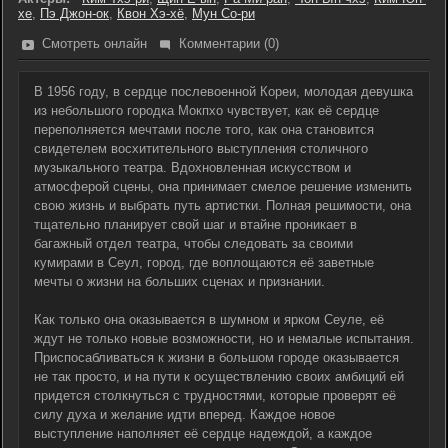
хе
,
Пэ Джон-ок
,
Квон Хэ-хё
,
Мун Со-ри
Смотреть онлайн
Комментарии (0)
В 1956 году, в сердце послевоенной Кореи, молодая девушка
из небольшого городка Мокпхо чувствует, как её сердце
переполняется мечтами после того, как она становится
свидетелем восхитительного выступления столичного
музыкального театра. Вдохновленная искусством и
атмосферой сцены, она принимает смелое решение изменить
свою жизнь и выбрать путь артистки. Полная решимости, она
тщательно планирует свой шаг и втайне проникает в
багажный отдел театра, чтобы следовать за своими
кумирами в Сеул, город, где воплощаются её заветные
мечты о жизни на больших сценах и признании.
Как только она оказывается в шумном и ярком Сеуле, её
ждут не только новые возможности, но и немалые испытания.
Приспосабливаться к жизни в большом городе оказывается
не так просто, и на пути к осуществлению своих амбиций ей
придется столкнуться с трудностями, которые проверят её
силу духа и желание идти вперед. Каждое новое
выступление наполняет её сердце надеждой, а каждое