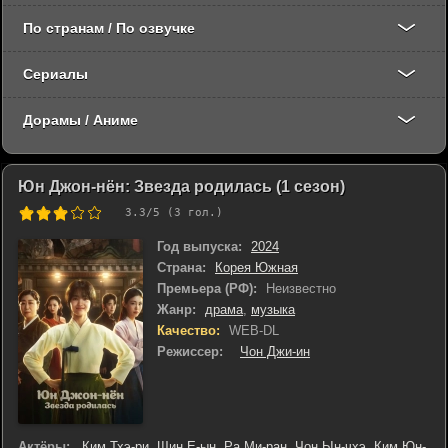
По странам / По озвучке
Сериалы
Дорамы / Аниме
Юн Джон-нён: Звезда родилась (1 сезон)
3.3
/5 (
3
гол.)
Год выпуска:
2024
Страна:
Корея Южная
Премьера (РФ):
Неизвестно
Жанр:
драма
,
музыка
Качество:
WEB-DL
Режиссер:
Чон Джи-ин
Актёры:
Ким Тхэ-ри
,
Щин Е-ын
,
Ра Ми-ран
,
Чон Ын-чхэ
,
Ким Юн-