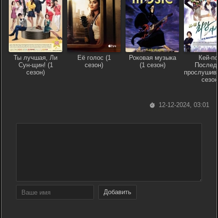
Ты лучшая, Ли
Её голос (1
Роковая музыка
Кей-по
Сун-щин! (1
сезон)
(1 сезон)
Послед
сезон)
прослушива
сезон
12-12-2024, 03:01
Добавить