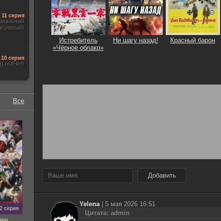
11 серия
ональный
оголосый)
Истребитель
Ни шагу назад!
Красный барон
«Чёрное облако»
10 серия
(LostFilm)
Все
Добавить
Yelena
|
5 мая 2026 16:51
12 серия
Цитата: admin
мен