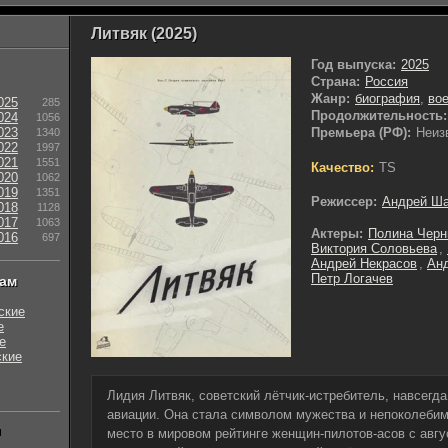
Литвяк (2025)
Год выпуска:
2025
Страна:
Россия
Жанр:
биография
,
во
025
285
Продолжительность:
024
1056
023
Премьера (РФ):
Неиз
1340
022
1997
021
1551
Качество:
TS
020
1062
019
1351
Режиссер:
Андрей Ш
018
1128
017
1063
Актеры:
Полина Чер
016
697
Виктория Соловьева
,
Андрей Некрасов
,
Ан
Петр Логачев
нам
ские
е
е
ские
Лидия Литвяк, советский лётчик-истребитель, навсегд
авиации. Она стала символом мужества и непоколебим
ы
место в мировом рейтинге женщин-пилотов-асов с авгу