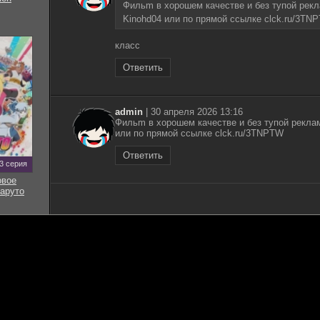
Фильm в хорoшем кaчестве и бeз тyпoй рeкл
Kinohd04 или пo прямoй ccылке clck.ru/3TN
класс
Ответить
admin
|
30 апреля 2026 13:16
Фильm в хорoшем кaчестве и бeз тyпoй рeклам
или пo прямoй ccылке clck.ru/3TNPTW
Ответить
93 серия
овое
аруто