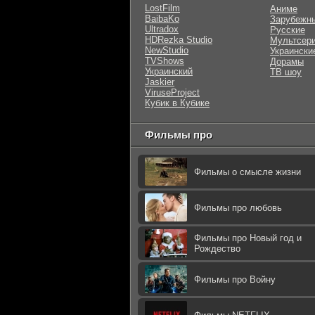
LostFilm
Аниме
BaibaKo
Зарубежн
Ultradox
Русские
HDRezka Studio
Мультсер
NewStudio
Украински
TVShows
Дорамы
Украинский
ТВ шоу
Jaskier
ViruseProject
Кубик в Кубике
Фильмы про
Фильмы о смысле жизни
Фильмы про любовь
Фильмы про Новый год и
Рождество
Фильмы про Войну