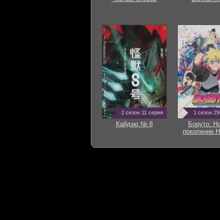
2 сезон 11 серия
1 сезон 2
Кайдзю № 8
Боруто: Н
поколение Н