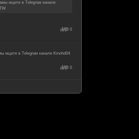
амы ищитe в Тelegraм канaле
PTW
0
0
ы ищитe в Тelegraм канaле Kinohd04
3
0