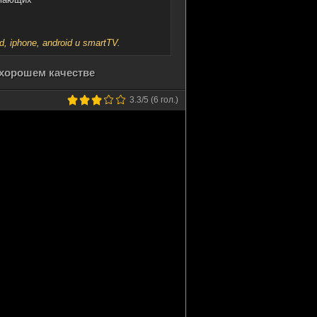
iphone, android и smartTV.
 хорошем качестве
3.3
/5 (
6
гол.)