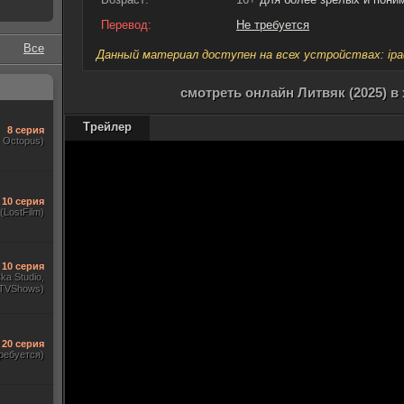
Перевод:
Не требуется
Все
Данный материал доступен на всех устройствах: ipad, 
смотреть онлайн Литвяк (2025) в
Трейлер
8 серия
, Octopus)
10 серия
(LostFilm)
10 серия
ka Studio,
TVShows)
20 серия
ребуется)