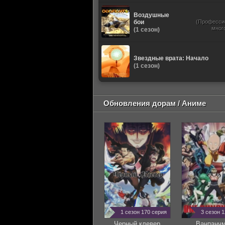
Воздушные
бои
(Професси
мног
(1 сезон)
Звездные врата: Начало
(1 сезон)
Обновления дорам / Аниме
1 сезон 170 серия
3 сезон 
Черный клевер
Ванпанч