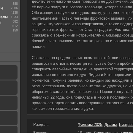
десятилетий никто не смог превзойти её достижения, 
388
её верной подруги и боевого товарища, которая заняла
ые
7506
Обе женщины служили в одном полку, управляя истреби
4238
иалы
1233
неотъемлемой частью легенды фронтовой авиации. Их
е
582
защиты штурмовиков и транспортников, а также подде
1112
горячих точках фронта — от Сталинграда до Ростова. 
150
сражаясь с вражескими истребителями, бомбардировщ
боевой вылет приносил не только риск, но и возможн
навыки.
Сражаясь на пределе своих возможностей, они возвра
решимости и отваги, несмотря на пустые баки и проби
совершать аварийные посадки на вражеской территории
испытание не сломило их дух. Лидия и Катя пережили
моментов, получив ранения, но каждый раз находили в
этом бесстрашном дуэте была не только дружба, но и 
оберегом в самые тяжёлые времена. Первого августа 1
неполных 22 года, она поднялась в небо в последний р
продолжает вдохновлять последующие поколения, и её
как символ героизма и силы духа.
Разделы:
Фильмы 2025
,
Драмы
,
Биогра
Возраст:
16+
для более зрелых и пон