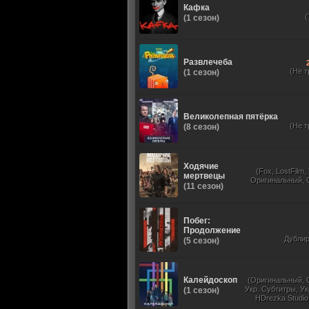
Кафка
(1 сезон)
Развлечеба
(Не т
(1 сезон)
Великолепная пятёрка
(Не т
(8 сезон)
Ходячие
(Fox, LostFilm
мертвецы
Оригинальный, 
(11 сезон)
Побег:
Продолжение
Дубли
(5 сезон)
Калейдоскоп
(Оригинальный, 
Укр. Субтитры, Ук
(1 сезон)
HDrezka Studio
Studio. 18+, N