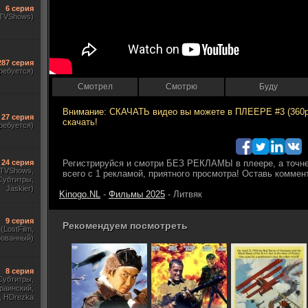
6 серия
(TVShows)
287 серия
ребуется)
Смотрел
Смотрю
Буду
27 серия
ребуется)
24 серия
, TVShows,
Субтитры,
Jaskier)
Kinogo.NL
-
Фильмы 2025
- Литвяк
9 серия
Рекомендуем посмотреть
(LostFilm,
рованный)
8 серия
Субтитры,
раинский,
, HDrezka
ewstudio,)