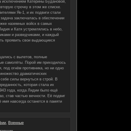
за исключением Катерины Будановой,
 вторую строчку в этом же списке.
телями Як-1, и их подвиги стали
 задача заключалась в обеспечении
ржке наземных войск в самых
Лидия и Катя устремлялись в небо,
иками и разведчиками, и каждый
ость проявить свои выдающиеся
щались с вылетов, полные
тые самолёты. Порой им приходилось
, под огнём противника, но ни одно
 множество драматических
 себе силы вернуться в строй. В
преданность, которая стала их
943 года, когда Лидии было ещё
аз, став частью вечности. Её подвиг
 имя навсегда останется в памяти
фии
,
Военные
имающих