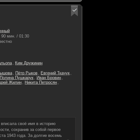
енный
90 мин. / 01:30
вестно
альопа
,
Ким Дружинин
нышова
,
Пётр Рыков
,
Евгений Ткачук
,
Полина Пушкарук
,
Иван Бровин
,
дрей Жилин
,
Никита Петросян
,
а вписала своё имя в историю
ости, сохранив за собой первое
ста 1943 года. За долгие восемь