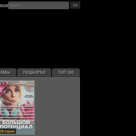
иски
ОК
РАМЫ
ПОДБОРКИ
ТОП 100
18 серия