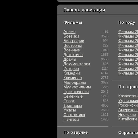
Панель навигации
Фильмы
По году
Аниме
Фильмы 2
92
Боевики
Фильмы 2
3576
Биографии
Фильмы 2
994
Вестерны
Фильмы 2
222
Военные
Фильмы 2
1049
Детективы
Фильмы 2
1687
Драмы
Фильмы 2
9556
Документалки
Фильмы 2
623
История
Фильмы 2
1114
Комедии
Фильмы 2
6147
Криминал
2787
Мелодрамы
3672
По стра
Мультфильмы
1228
Приключения
2046
Казахстан
Семейные
1219
Украински
Спорт
528
Российски
Триллеры
4605
Американ
Ужасы
2510
Японские
Фантастика
1621
Китайские
Фэнтези
1420
По озвучке
Сериал