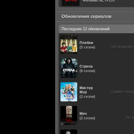
Фильмы NETFLIX
Обновления сериалов
Последние 12 обновлений
Плебеи
(VO-production
(5 сезон)
Стрела
(8 сезон)
Мистер
Мэр
(Coldfilm, HDrez
(2 сезон)
Меч
(Не т
(2 сезон)