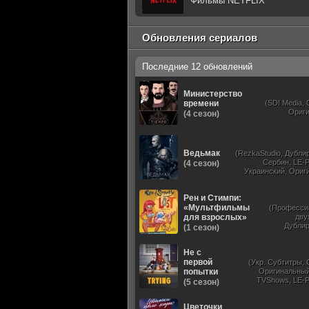
Фильмы NETFLIX
Обновления сериалов
Последние 12 обновлений
Министерство
времени
(SDI Media,
Ориг
(4 сезон)
Ведьмак
(RezkaStudio, Дубли
Сербин, LE-P
(4 сезон)
Украинский, Ориг
Субти
Рен и Стимпи:
«Мультфильмы
(Професси
для взрослых»
дву
Дубли
(1 сезон)
Не с
первой
(Укр. Субтитры, 
попытки
Оригинальный,
TVShows, LE-P
(5 сезон)
Дублированный, N
Цветочки