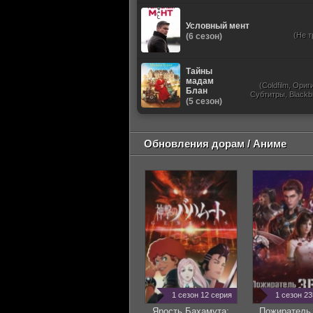
Условный мент
(Не т
(6 сезон)
Тайны
мадам
(Coldfilm, Ори
Блан
Субтитры, Blackb
(5 сезон)
Обновления дорам / Аниме
1 сезон 12 серия
1 сезон 2
Ярость Бахамута:
Пожиратель 