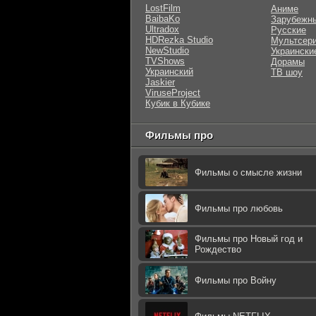
LostFilm
Аниме
BaibaKo
Зарубежн
Ultradox
Русские
HDRezka Studio
Мультсер
NewStudio
Украински
TVShows
Дорамы
Украинский
ТВ шоу
Jaskier
ViruseProject
Кубик в Кубике
Фильмы про
Фильмы о смысле жизни
Фильмы про любовь
Фильмы про Новый год и
Рождество
Фильмы про Войну