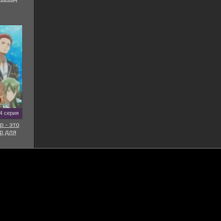
 4 серия
р - это
р для