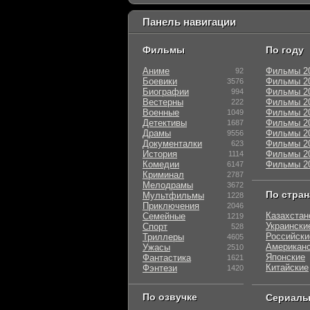
Панель навигации
Фильмы
По году
Аниме
Фильмы 2
92
Боевики
Фильмы 2
3576
Биографии
Фильмы 2
994
Вестерны
Фильмы 2
222
Военные
Фильмы 2
1049
Детективы
Фильмы 2
1687
Драмы
Фильмы 2
9556
Документалки
Фильмы 2
623
История
Фильмы 2
1114
Комедии
Фильмы 2
6147
Криминал
2787
Мелодрамы
3672
По стра
Мультфильмы
1228
Приключения
2046
Казахстан
Семейные
1219
Украински
Спорт
528
Российски
Триллеры
4605
Американ
Ужасы
2510
Японские
Фантастика
1621
Китайские
Фэнтези
1420
По озвучке
Сериал