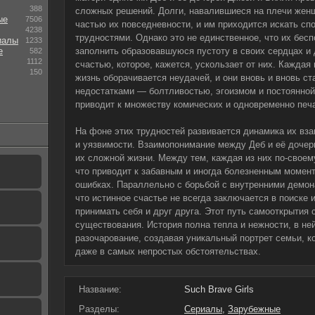
388
сложных решений. Долги, навалившиеся на плечи жен
ые
7506
частью их повседневности, и им приходится искать с
4238
трудностями. Однако это не единственное, что их бесп
иалы
1233
е
заполнить образовавшуюся пустоту в своих сердцах и
582
1112
счастью, которое, кажется, ускользает от них. Кажда
150
жизнь оборачивается неудачей, и они вновь и вновь с
недостатками — болтливостью, эгоизмом и постоянной
приводит к множеству комических и одновременно печ
На фоне этих трудностей развивается динамика их вз
и уязвимости. Взаимопонимание между Деб и её дочер
их сложной жизни. Между тем, каждая из них по-своем
что приводит к забавным и иногда болезненным момент
ошибках. Параллельно с борьбой с внутренними демон
что истинное счастье не всегда заключается в поиске
принимать себя и друг друга. Этот путь самооткрытия
существования. История полна тепла и нежности, в не
разочарование, создавая уникальный портрет семьи, к
даже в самых непростых обстоятельствах.
Название:
Such Brave Girls
Разделы:
Сериалы
,
Зарубежные