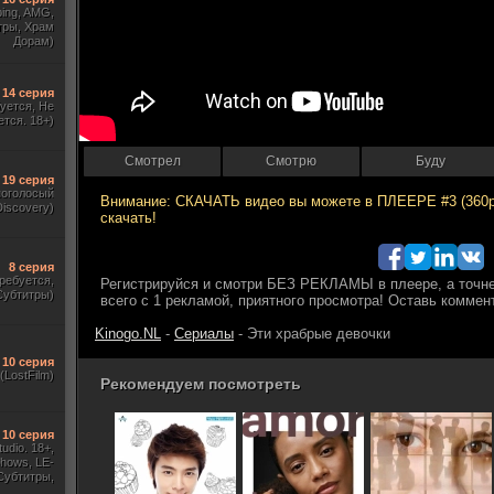
ing, AMG,
тры, Храм
Дорам)
14 серия
уется, Не
ется. 18+)
Смотрел
Смотрю
Буду
19 серия
ноголосый
iscovery)
8 серия
требуется,
Субтитры)
Kinogo.NL
-
Сериалы
- Эти храбрые девочки
10 серия
(LostFilm)
Рекомендуем посмотреть
10 серия
udio. 18+,
hows, LE-
 Субтитры,
аинский,)