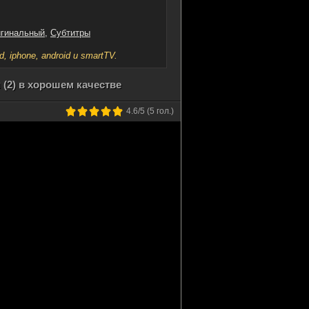
гинальный
,
Субтитры
iphone, android и smartTV.
(2) в хорошем качестве
4.6
/5 (
5
гол.)