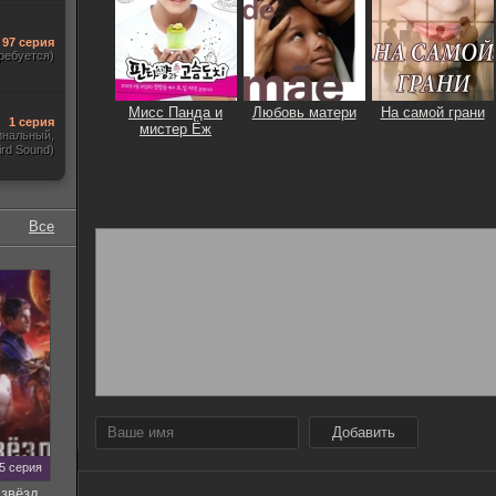
97 серия
ребуется)
Мисс Панда и
Любовь матери
На самой грани
1 серия
мистер Ёж
гинальный,
ird Sound)
Все
Добавить
35 серия
звёзд