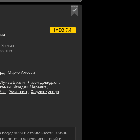
IMDB 7.4
ния
25 мин
вестно
ёрд
,
Марко Алесси
,
Луиза Брили
,
Лиззи Дэвидсон
,
кэнэн
,
Фредди Мередит
,
Мак
,
Эми Тригг
,
Харука Курода
з поддержки и стабильности, жизнь
вращается в череду испытаний и