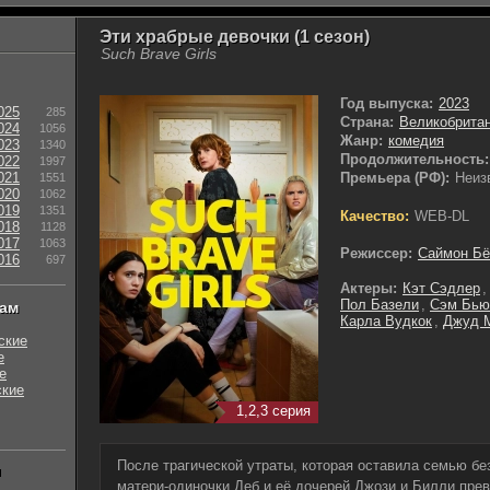
Эти храбрые девочки (1 сезон)
Such Brave Girls
Год выпуска:
2023
025
285
Страна:
Великобрита
024
1056
Жанр:
комедия
023
1340
Продолжительность:
022
1997
021
Премьера (РФ):
Неиз
1551
020
1062
019
1351
Качество:
WEB-DL
018
1128
017
1063
Режиссер:
Саймон Б
016
697
Актеры:
Кэт Сэдлер
Пол Базели
,
Сэм Бью
нам
Карла Вудкок
,
Джуд 
ские
е
е
ские
1,2,3 серия
После трагической утраты, которая оставила семью бе
ы
матери-одиночки Деб и её дочерей Джози и Билли пре