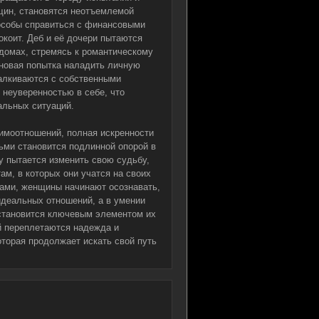
щин, становятся неотъемлемой
пособы справиться с финансовыми
окоит. Деб и её дочери пытаются
 домах, стремясь к романтическому
я новая попытка наладить личную
талкиваются с собственными
 неуверенностью в себе, что
альных ситуаций.
аимоотношений, полная искренности
ьми становится подлинной опорой в
у пытается изменить свою судьбу,
ам, в которых они учатся на своих
ами, женщины начинают осознавать,
 идеальных отношений, а в умении
 становится ключевым элементом их
й переплетаются надежда и
оторая продолжает искать свой путь