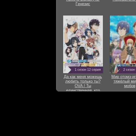
Гeнезис
1 сезон 12 серия
2 сезон
Да как меня можешь
Мир отомэ-иг
любить только ты?
тяжёлый ми
OVA / Ты
мобов
единственная, кто
любит Великого
Меня?! OVA