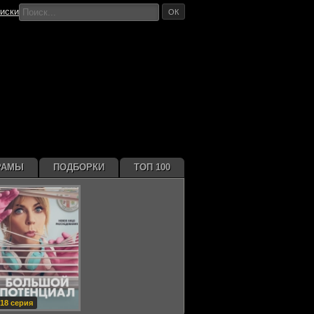
иски
ОК
РАМЫ
ПОДБОРКИ
ТОП 100
18 серия