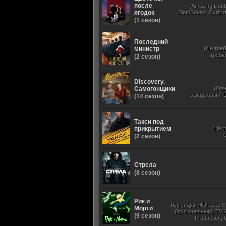
после
(Amazing Dubb
ягодок
SlothSound, Субти
(1 сезон)
Последний
министр
(Не треб
требу
(2 сезон)
Discovery.
Самогонщики
(Од
закадровый, D
(14 сезон)
Такси под
прикрытием
(Не 
(2 сезон)
Стрела
(8 сезон)
Рик и
(Сыендук, HDrezka St
Морти
Оригинальный, TVS
(9 сезон)
Production,
Укр