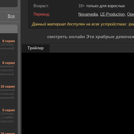
Возраст:
18+
только для взрослых
Перевод:
Novamedia
,
LE-Production
,
Ори
Все
Данный материал доступен на всех устройствах: ipad, 
смотреть онлайн Эти храбрые девочки 
8 серия
 Субтитры,
Трейлер
инальный)
8 серия
рованный,
roduction,
инальный,
тры, Укр.)
10 серия
ональный
хголосый,
рованный)
5 серия
Субтитры,
 Coldfilm,
roduction,
ewstudio)
16 серия