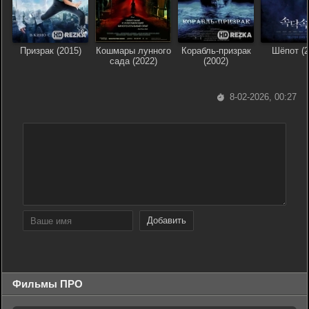
Призрак (2015)
Кошмары лунного
Корабль-призрак
Шёпот (2
сада (2022)
(2002)
8-02-2026, 00:27
Добавить
Фильмы ПРО