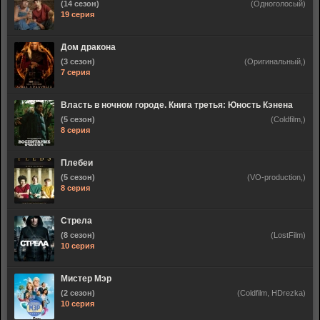
(14 сезон)
(Одноголосый)
19 серия
Дом дракона
(3 сезон)
(Оригинальный,)
7 серия
Власть в ночном городе. Книга третья: Юность Кэнена
(5 сезон)
(Coldfilm,)
8 серия
Плебеи
(5 сезон)
(VO-production,)
8 серия
Стрела
(8 сезон)
(LostFilm)
10 серия
Мистер Мэр
(2 сезон)
(Coldfilm, HDrezka)
10 серия