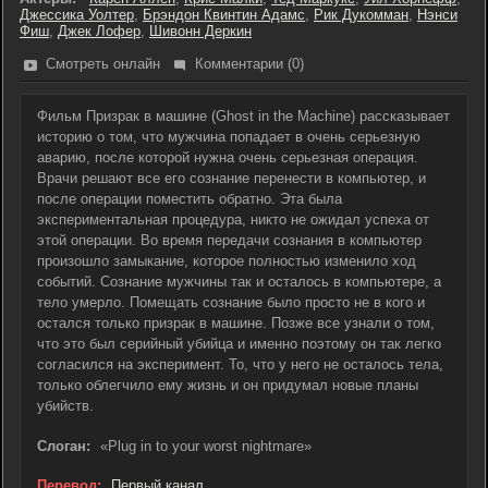
Джессика Уолтер
,
Брэндон Квинтин Адамс
,
Рик Дукомман
,
Нэнси
Фиш
,
Джек Лофер
,
Шивонн Деркин
Смотреть онлайн
Комментарии (0)
Фильм Призрак в машине (Ghost in the Machine) рассказывает
историю о том, что мужчина попадает в очень серьезную
аварию, после которой нужна очень серьезная операция.
Врачи решают все его сознание перенести в компьютер, и
после операции поместить обратно. Эта была
экспериментальная процедура, никто не ожидал успеха от
этой операции. Во время передачи сознания в компьютер
произошло замыкание, которое полностью изменило ход
событий. Сознание мужчины так и осталось в компьютере, а
тело умерло. Помещать сознание было просто не в кого и
остался только призрак в машине. Позже все узнали о том,
что это был серийный убийца и именно поэтому он так легко
согласился на эксперимент. То, что у него не осталось тела,
только облегчило ему жизнь и он придумал новые планы
убийств.
Слоган:
«Plug in to your worst nightmare»
Перевод:
Первый канал