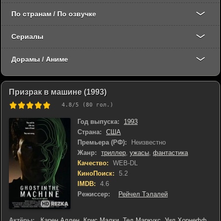
По странам / По озвучке
Сериалы
Дорамы / Аниме
Призрак в машине (1993)
4.8
/5 (
80
гол.)
Год выпуска:
1993
Страна:
США
Премьера (РФ):
Неизвестно
Жанр:
триллер
,
ужасы
,
фантастика
Качество:
WEB-DL
КиноПоиск:
5.2
IMDB:
4.6
Режиссер:
Рейчел Тэлалей
Актёры:
Карен Аллен
,
Крис Малки
,
Тед Маркукс
,
Уил Хорнефф
,