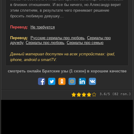
в близких отношениях. И все бы ничего, но Александр верит
этим сплетням, в результате чего принимает решение
бросить любимую девушку…
Перевод:
Не требуется
Перевод:
Русские сериалы про любовь
,
Сериалы про
дружбу
,
Сериалы про любовь
,
Сериалы про семью
Данный материал доступен на всех устройствах: ipad,
iphone, android и smartTV.
смотреть онлайн Братские узы (1 сезон) в хорошем качестве
3.6
/5 (
82
гол.)