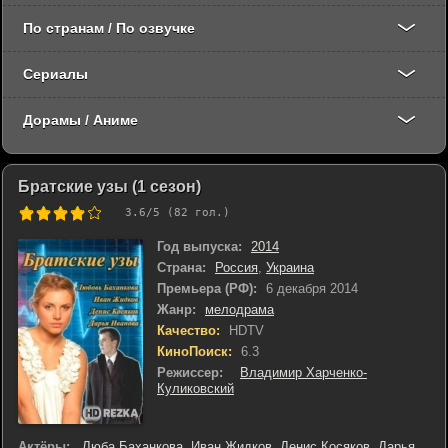
По странам / По озвучке
Сериалы
Дорамы / Аниме
Братские узы (1 сезон)
3.6
/5 (
82
гол.)
Год выпуска:
2014
Страна:
Россия
,
Украина
Премьера (РФ):
6 декабря 2014
Жанр:
мелодрама
Качество:
HDTV
КиноПоиск:
6.3
Режиссер:
Владимир Харченко-
Куликовский
Актёры:
Люба Баханкова
,
Иван Жидков
,
Денис Косяков
,
Дарья