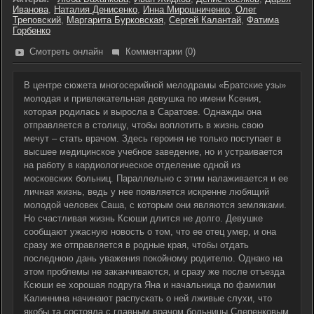
Иванова
,
Наталия Денисенко
,
Инна Мирошниченко
,
Олег
Треповский
,
Маргарита Бурковская
,
Сергей Калантай
,
Фатима
Горбенко
Смотреть онлайн
Комментарии (0)
В центре сюжета многосерийной мелодрамы «Братские узы»
молодая и привлекательная девушка по имени Ксения,
которая родилась и выросла в Саратове. Однажды она
отправляется в столицу, чтобы воплотить в жизнь свою
мечут – стать врачом. Здесь героиня не только поступает в
высшее медицинское учебное заведение, но и устраивается
на работу в кардиологическое отделение одной из
московских больниц. Параллельно с этим налаживается и ее
личная жизнь, ведь у нее появляется искренне любящий
молодой человек Саша, с которым они являются земляками.
Но счастливая жизнь Ксюши длится не долго. Девушке
сообщают ужасную новость о том, что ее отец умер, и она
сразу же отправляется в родные края, чтобы отдать
последнюю дань уважения покойному родителю. Однако на
этом проблемы не заканчиваются, и сразу же после отъезда
Ксюши ее хорошая подруга Яна и начальница по фамилии
Калиннина начинают распускать о ней лживые слухи, что
якобы та состояла с главным врачом больницы Слепенковым