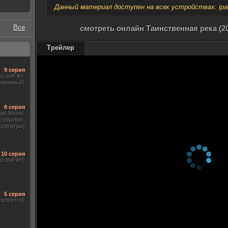
Данный материал доступен на всех устройствах: ipad, 
Все
смотреть онлайн Таинственная река (2
Трейлер
9 серия
(LostFilm,
рованный)
8 серия
ad Sound,
roduction,
Субтитры)
10 серия
(LostFilm)
5 серия
ребуется)