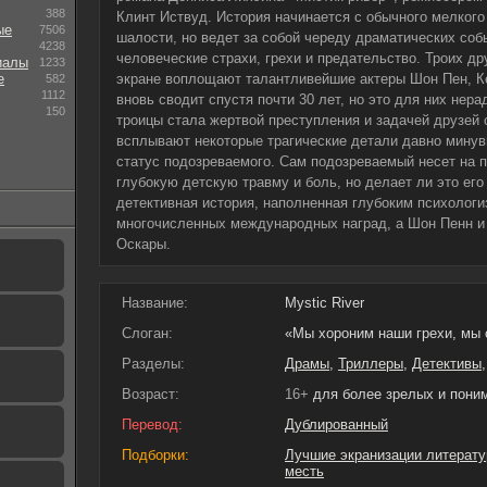
388
Клинт Иствуд. История начинается с обычного мелкого
ые
7506
шалости, но ведет за собой череду драматических соб
4238
человеческие страхи, грехи и предательство. Троих др
иалы
1233
е
экране воплощают талантливейшие актеры Шон Пен, Ке
582
1112
вновь сводит спустя почти 30 лет, но это для них нера
150
троицы стала жертвой преступления и задачей друзей с
всплывают некоторые трагические детали давно минувш
статус подозреваемого. Сам подозреваемый несет на 
глубокую детскую травму и боль, но делает ли это его
детективная история, наполненная глубоким психолог
многочисленных международных наград, а Шон Пенн и 
Оскары.
Название:
Mystic River
Слоган:
«Мы хороним наши грехи, мы 
Разделы:
Драмы
,
Триллеры
,
Детективы
Возраст:
16+
для более зрелых и пон
Перевод:
Дублированный
Подборки:
Лучшие экранизации литерату
месть