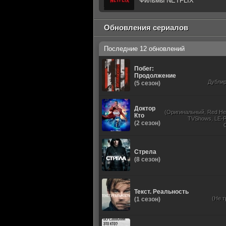
Фильмы NETFLIX
Обновления сериалов
Последние 12 обновлений
Побег:
Продолжение
Дубли
(5 сезон)
Доктор
(Оригинальный, Red He
Кто
TVShows, LE-P
(2 сезон)
Стрела
(8 сезон)
Текст. Реальность
(Не т
(1 сезон)