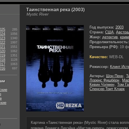
Таинственная река (2003)
Mystic River
Год выпуска:
2003
025
285
Страна:
США
,
Австра
024
1056
Жанр:
детектив
,
крим
023
1340
Продолжительность:
022
1997
021
Премьера (РФ):
19 ф
1551
020
1062
019
1351
Качество:
WEB-DL
018
1128
017
1063
Режиссер:
Клинт Ист
016
697
Актеры:
Шон Пенн
,
Т
Лоренс Фишбёрн
,
Мар
нам
Кевин Чэпмен
,
Том Га
Спенсер Трит Кларк
ские
е
е
ские
Картина «Таинственная река» (Mystic River) стала воп
ы
романа Денниса Лихэйна «Мистик-ривер», режиссером к