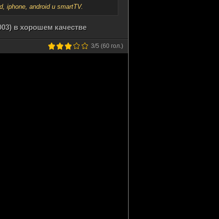
iphone, android и smartTV.
003) в хорошем качестве
3
/5 (
60
гол.)