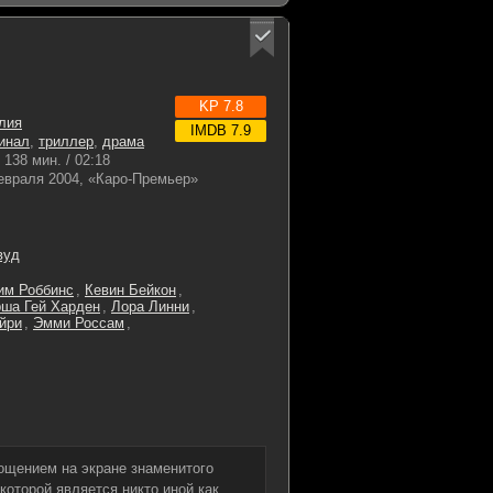
KP 7.8
лия
IMDB 7.9
инал
,
триллер
,
драма
138 мин. / 02:18
евраля 2004, «Каро-Премьер»
вуд
им Роббинс
,
Кевин Бейкон
,
ша Гей Харден
,
Лора Линни
,
йри
,
Эмми Россам
,
лощением на экране знаменитого
оторой является никто иной как