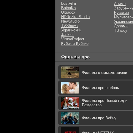
LostFilm
Аниме
BaibaKo
Зарубежн
Ultradox
Русские
HDRezka Studio
Мультсер
NewStudio
Украински
TVShows
Дорамы
Украинский
ТВ шоу
Jaskier
ViruseProject
Кубик в Кубике
Фильмы про
Фильмы о смысле жизни
Фильмы про любовь
Фильмы про Новый год и
Рождество
Фильмы про Войну