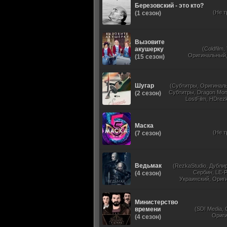
Березовский - это кто?
(Не т
(1 сезон)
Вызовите
акушерку
(Coldfilm
Оригинальный, 
(15 сезон)
Шугар
(Субтитры, Оригиналь
Субтитры, Dragon Mone
(2 сезон)
LostFilm, HDrezk
Маска
(Не т
(7 сезон)
Ведьмак
(RezkaStudio, Дубли
Сербин, LE-P
(4 сезон)
Украинский, Ориг
Субти
Министерство
времени
(SDI Media,
Ориг
(4 сезон)