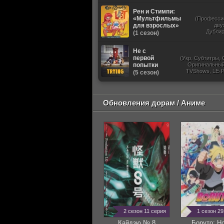
Рен и Стимпи:
«Мультфильмы
(Професси
для взрослых»
дву
Дубли
(1 сезон)
Не с
первой
(Укр. Субтитры, 
попытки
Оригинальный,
TVShows, LE-P
(5 сезон)
Дублированный, N
Обновления дорам / Аниме
2 сезон 11 серия
1 сезон 2
Кайдзю № 8
Боруто: Н