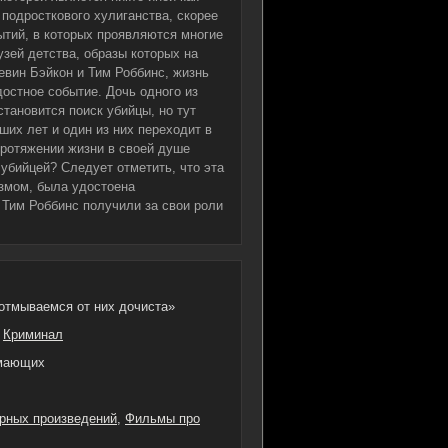
 подросткового хулиганства, скорее
ытий, в которых проявляются многие
узей детства, образы которых на
вин Бэйкон и Тим Роббинс, жизнь
достное событие. Дочь одного из
тановится поиск убийцы, но тут
их лет и один из них переходит в
протяжении жизни в своей душе
 убийцей? Следует отметить, что эта
измом, была удостоена
Тим Роббинс получили за свои роли
отмываемся от них дочиста»
,
Криминал
имающих
рных произведений
,
Фильмы про