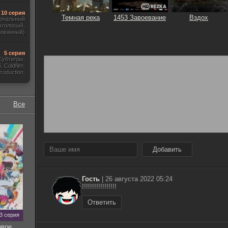
10 серия
Темная река
1453 Завоевание
Вздох
ональный
хголосый,
рованный)
5 серия
Субтитры,
 Coldfilm,
roduction,
ewstudio)
Все
Добавить
Гость
|
26 августа 2022 05:24
!!!!!!!!!!!!!!!!!
Ответить
93 серия
овое