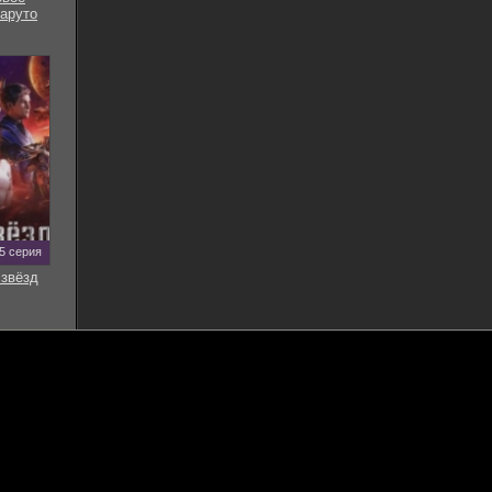
аруто
35 серия
звёзд