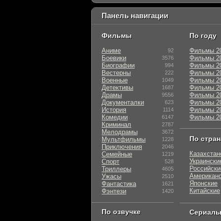
Панель навигации
Фильмы
По году
Аниме
Фильмы 2
92
Боевики
Фильмы 2
3576
Биографии
Фильмы 2
994
Вестерны
Фильмы 2
222
Военные
Фильмы 2
1049
Детективы
Фильмы 2
1687
Драмы
Фильмы 2
9556
Документалки
Фильмы 2
623
История
Фильмы 2
1114
Комедии
Фильмы 2
6147
Криминал
2787
Мелодрамы
3672
По стра
Мультфильмы
1228
Приключения
2046
Казахстан
Семейные
1219
Украински
Спорт
528
Российски
Триллеры
4605
Американ
Ужасы
2510
Японские
Фантастика
1621
Китайские
Фэнтези
1420
По озвучке
Сериал