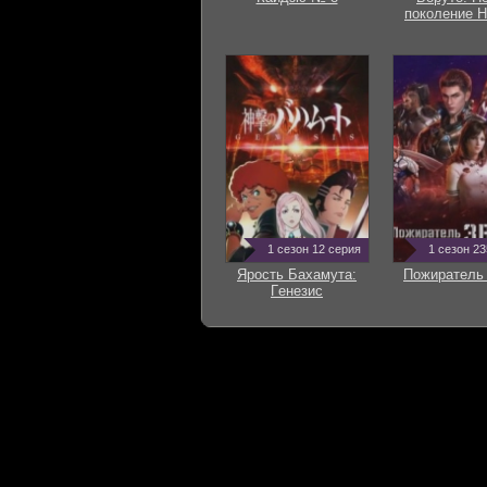
поколение Н
1 сезон 12 серия
1 сезон 2
Ярость Бахамута:
Пожиратель 
Гeнезис