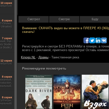
10 серия
ребуется)
Смотрел
Смотрю
Буду
8 серия
, TVShows,
Ultradox)
7 серия
ный, Укр.
y Studio,
a Studio,)
Kinogo.NL
-
Драмы
- Таинственная река
12 серия
ребуется)
Рекомендуем посмотреть
8 серия
рованный,
roduction,
инальный,
тры, Укр.)
8 серия
 Субтитры,
инальный)