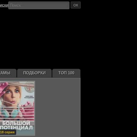
иски
ОК
РАМЫ
ПОДБОРКИ
ТОП 100
18 серия