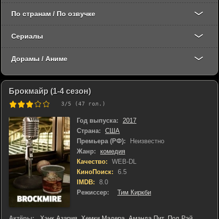
По странам / По озвучке
Сериалы
Дорамы / Аниме
Брокмайр (1-4 сезон)
3
/5 (
47
гол.)
Год выпуска:
2017
Страна:
США
Премьера (РФ):
Неизвестно
Жанр:
комедия
Качество:
WEB-DL
КиноПоиск:
6.5
IMDB:
8.0
Режиссер:
Тим Киркби
Актёры:
Хэнк Азария
,
Хемки Мадера
,
Аманда Пит
,
Пол Рэй
,