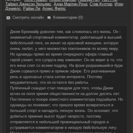
Тайрел Джексон Уильямс
,
Адан Мартин Роча
,
Стив Култер
,
Итен
Дэниелс
,
Райан Ли
,
Алекс Фиппс
Смотреть онлайн
Комментарии (0)
Джим Брокмайр доволен тем, как сложилась его жизнь. Он -
знаменитый спортивный комментатор, работающий в высшей
бейсбольной лиге, он женат на красивой женщине, которую
очень любит, у него множество поклонников по всему миру.
Но однажды прямо во время очередного эфира главный
герой узнает, что супруга ему изменяет. Он не верит в то, что
его жена спит со всеми подряд. На фоне разразившейся бури
Джим сорвался прямо в прямом эфире. Его разгневанная
речь в одночасье стала хитом интернета. Поэтому
неудивительно, что он остался без работы.
Публичный скандал стал поводом для того, чтобы Джим
исчез из поля зрения общественности на долгих десять лет.
Постепенно о позоре известного комментатора подзабыли. Но
однажды он понимает, что пришло время возвратиться в
большой спорт и наладить личную жизнь. Он осознает, что
добиться прежних высот будет непросто, поэтому
отправляется в небольшой провинциальный городок и
устраивается комментатором в низшую бейсбольную лигу.