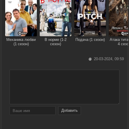
Механика любви
В норме (1-2
Подача (1 сезон)
Атака тита
(1 сезон)
сезон)
4 сезо
20-03-2024, 09:59
Добавить