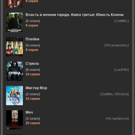
9 серия
Власть в ночном городе. Книга третья: Юность Кэнена
(5 сезон)
(Coldfilm,)
8 серия
Плебеи
(5 сезон)
(VO-production,)
8 серия
Стрела
(8 сезон)
(LostFilm)
10 серия
Мистер Мэр
(2 сезон)
(Coldfilm, HDrezka)
10 серия
Меч
(2 сезон)
(Не требуется)
20 серия