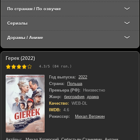
По странам / По озвучке
Сериалы
Дорамы / Аниме
Герек (2022)
4.3
/5 (
84
гол.)
Год выпуска:
2022
Страна:
Польша
Премьера (РФ):
Неизвестно
Жанр:
биография
,
драма
Качество:
WEB-DL
IMDB:
4.6
Режиссер:
Михал Вегржин
Актёры:
Михал Котерский
,
Себастьян Станкевич
,
Антони