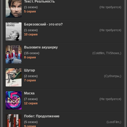
Текст. Реальность
(1 сезон)
(Не требуется)
5 серия
Березовский - это кто?
(1 сезон)
(Не требуется)
10 серия
Вызовите акушерку
(15 сезон)
(Coldfilm, TVShows,)
8 серия
Шугар
(2 сезон)
(Субтитры,)
7 серия
Маска
(7 сезон)
(Не требуется)
12 серия
Побег: Продолжение
(5 сезон)
(LostFilm,)
9 серия