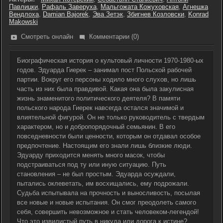
Павлицки
,
Рафаль Заверуха
,
Мальгожата Кожуховская
,
Агнешка
Вендлоха
,
Damian Bajorek
,
Эва Зетэк
,
Збигнев Козловски
,
Konrad
Makowski
Смотреть онлайн
Комментарии (0)
Биографическая история о культовый личности 1970-1980-ых
годов. Эдуарда Гиерек – занимал пост Польской рабочей
партии. Вокруг его персоны ходило много слухов, но лишь
часть из них была правдивой. Какая она была закулисная
жизнь знаменитого политического деятеля? В памяти
польского народа Гиерек навсегда остался значимой и
влиятельной фигурой. Он не только руководитель с твердым
характером, но и добропорядочный семьянин. В его
повседневности были ценности, которым он отдавал особое
предпочтение. Настоящим его знали лишь близкие люди.
Эдуарду приходится менять много масок, чтобы
подстраиваться под ту или иную ситуацию. Путь
становления – не был простым. Эдуарда осуждали,
пытались оклеветать, им восхищались, ему подрожали.
Судьба испытывала на прочность и выносливость, посылая
все новые и новые испытания. Он смог преодолеть самого
себя, совершить невозможное и стать человеком-легендой!
Что это извилистый путь в никуда или дорога к истине?