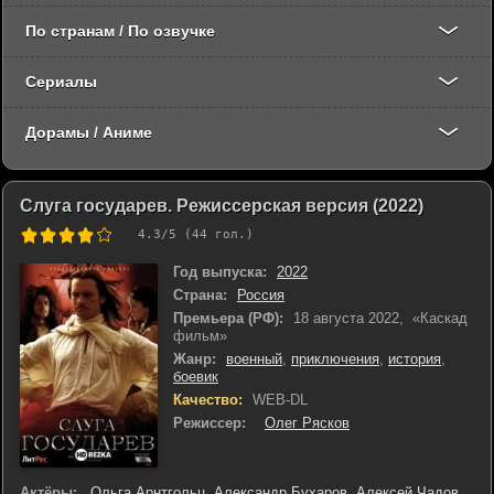
По странам / По озвучке
Сериалы
Дорамы / Аниме
Слуга государев. Режиссерская версия (2022)
4.3
/5 (
44
гол.)
Год выпуска:
2022
Страна:
Россия
Премьера (РФ):
18 августа 2022, «Каскад
фильм»
Жанр:
военный
,
приключения
,
история
,
боевик
Качество:
WEB-DL
Режиссер:
Олег Рясков
Актёры:
Ольга Арнтгольц
,
Александр Бухаров
,
Алексей Чадов
,