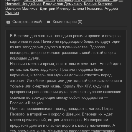
Николай Чиндяйкин
,
Владислав Демченко
,
Ксения Князева
,
Валерий Маликов
,
Дмитрий Миллер
,
Елена Плаксина
,
Андрей
Рыклин
Смотреть онлайн
Комментарии (0)
В Версале два знатных господина решили провести вечер за
карточной игрой. Ничего не предвещало беды, но вдруг один
из них заподозрил другого в жульничестве. Здорово
повздорив, дворяне желают разрешить свой лютый спор с
помощью дуэли.
Назначив место и время, они готовы стреляться. Но всё идет
не так, как было задумано. Правила поединка были
нарушены, и теперь оба мужчин должны ответить перед
законом. Им обоим грозит или длительный срок заключения в
тюрьме или смертная казнь. Король Луи XIV, будучи в
прекрасном расположении духа, заменяет суровое наказание
ссылкой во враждующие между собой государства —
Россию и Швецию.
Один из провинившихся господ попадает в лагерь Петра
Первого, а второй — к королю Швеции. Впереди их ждет
масса приключений, интриг и заговоров. Но сперва им
предстоит долгая и опасная дорога к месту назначения. А
тем временем князь Меньшиков расследует таинственное