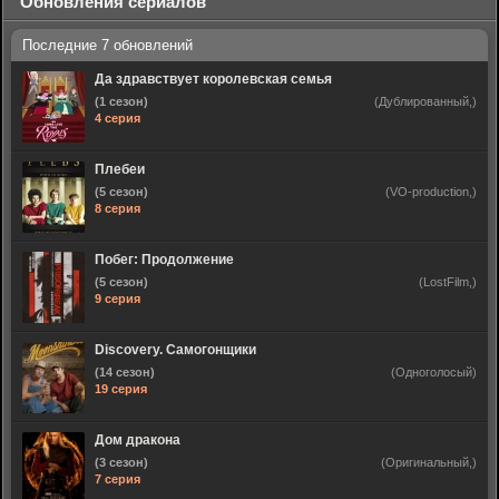
Обновления сериалов
Да здравствует королевская семья
(1 сезон)
(Дублированный,)
4 серия
Плебеи
(5 сезон)
(VO-production,)
8 серия
Побег: Продолжение
(5 сезон)
(LostFilm,)
9 серия
Discovery. Самогонщики
(14 сезон)
(Одноголосый)
19 серия
Дом дракона
(3 сезон)
(Оригинальный,)
7 серия