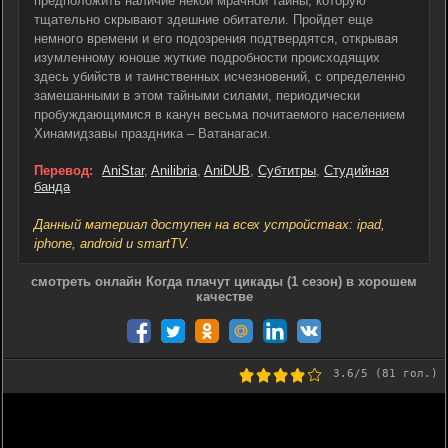
предположить наличие некой мрачной тайны, которую
тщательно скрывают здешние обитатели. Пройдет еще
немного времени и его подозрения подтвердятся, открывая
изумленному юноше жуткие подробности происходящих
здесь убийств и таинственных исчезновений, с определенно
замешанными в этом тайными силами, периодически
пробуждающимися в канун весьма почитаемого населением
Хинамидзавы праздника – Ватанагаси.
Перевод:
AniStar
,
Anilibria
,
AniDUB
,
Субтитры
,
Студийная
банда
Данный материал доступен на всех устройствах: ipad,
iphone, android и smartTV.
смотреть онлайн Когда плачут цикады (1 сезон) в хорошем
качестве
3.6
/5 (
81
гол.)