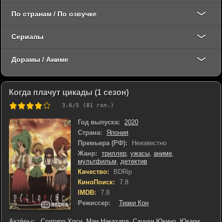
По странам / По озвучке
Сериалы
Дорамы / Аниме
Когда плачут цикады (1 сезон)
3.6
/5 (
81
гол.)
Год выпуска:
2020
Страна:
Япония
Премьера (РФ):
Неизвестно
Жанр:
триллер
,
ужасы
,
аниме
,
мультфильм
,
детектив
Качество:
BDRip
КиноПоиск:
7.8
IMDB:
7.8
Режиссер:
Тиаки Кон
Актёры:
Соитиро Хоси
,
Маи Накахара
,
Сацуки Юкино
,
Юкари