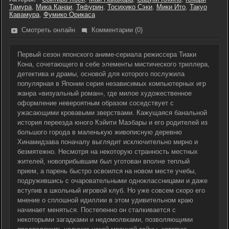
Тамура
,
Мика Канаи
,
Тяфурин
,
Тосихико Сэки
,
Мики Ито
,
Такуо
Кавамура
,
Фумико Орикаса
Смотреть онлайн
Комментарии (0)
Первый сезон японского аниме-сериала режиссера Тиаки
Кона, сочетающего в себе элементы мистического триллера,
детектива и драмы, основой для которого послужила
популярная в Японии серия независимых компьютерных игр
жанра «визуальный роман», где милое художественное
оформление невероятным образом соседствует с
ужасающими кровавыми зверствами. Кажущаяся банальной
история переезда юного Кэйити Маэбары и его родителей из
большого города в маленькую живописную деревню
Хинамидзава поначалу выглядит исключительно мирно и
безмятежно. Несмотря на некоторую странность местных
жителей, новоприбывшим был уготован вполне теплый
прием, а парень быстро освоился на новом месте учебы,
подружившись с очаровательными одноклассницами и даже
вступив в школьный игровой клуб. Но уже совсем скоро его
мнение о сплошной идиллии в этом удивительном краю
начинает меняться. Постепенно он сталкивается с
некоторыми загадками и недомолвками, позволяющими