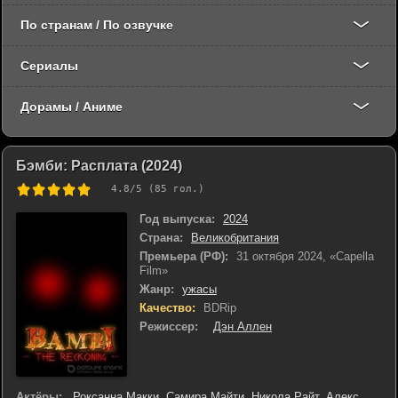
По странам / По озвучке
Сериалы
Дорамы / Аниме
Бэмби: Расплата (2024)
4.8
/5 (
85
гол.)
Год выпуска:
2024
Страна:
Великобритания
Премьера (РФ):
31 октября 2024, «Capella
Film»
Жанр:
ужасы
Качество:
BDRip
Режиссер:
Дэн Аллен
Актёры:
Роксанна Макки
,
Самира Майти
,
Никола Райт
,
Алекс