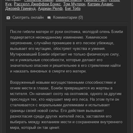
Кук
,
Расселл Джеффри Бэнкс
,
Том Мулрон
,
Катрин Адамс
,
Джозеф Гринвуд
,
Адриан Релф
,
Биг Тобз
Смотреть онлайн
Комментарии (0)
После гибели матери от руки охотника, молодой олень Бэмби
подвергается неожиданному изменению. Химическое
загрязнение, случайно проникшее в его лесное убежище,
вызывает его мутацию, обостряет чувства и умения.
Мутировавший Бэмби обретает не только физическую силу,
но и уникальные способности, которые делают его
значительно опаснее и решительнее в его стремлении найти
и наказать виновных в смерти его матери.
Вооруженный новыми могущественными способностями и
огнем мести в глазах, Бэмби превращается из жертвы в
мстителя. Он начинает охоту на охотников, одного за другим
преследуя тех, кто нарушает мир его леса. На этом пути он
сталкивается с моральными дилеммами и испытывает
границы своей новой силы. Его действия вызывают
разногласия среди других жителей леса, заставляя его
выбирать между желанием мести и сохранением внутреннего
мира, который он так ценит.